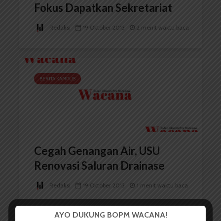
Fokus Dapatkan Sekretariat
Redaksi
19 Oktober 2013
2 menit waktu baca
BERITA KAMPUS
Cegah Genangan Air, USU
Renovasi Saluran Drainase
Redaksi
19 Oktober 2013
1 menit waktu baca
AYO DUKUNG BOPM WACANA!