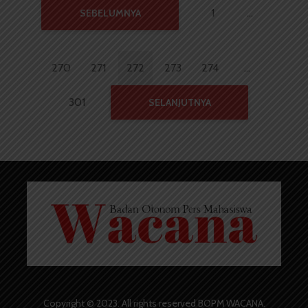
1
…
SEBELUMNYA
270
271
272
273
274
…
301
SELANJUTNYA
Copyright © 2023. All rights reserved BOPM WACANA.