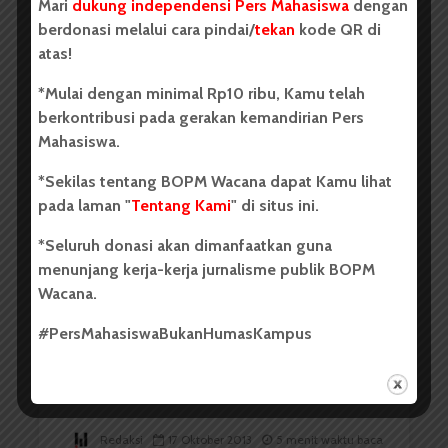
Mari
dukung independensi Pers Mahasiswa
dengan
berdonasi melalui cara pindai/
tekan
kode QR di
Jalan Lurus
atas!
*Mulai dengan minimal Rp10 ribu, Kamu telah
berkontribusi pada gerakan kemandirian Pers
Redaksi
17 Oktober 2013
5 menit waktu baca
Mahasiswa.
*Sekilas tentang BOPM Wacana dapat Kamu lihat
pada laman "
Tentang Kami
" di situs ini.
RESENSI
*Seluruh donasi akan dimanfaatkan guna
menunjang kerja-kerja jurnalisme publik BOPM
Wacana.
#PersMahasiswaBukanHumasKampus
Dilarang Drama di Atas Sirkuit
Redaksi
17 Oktober 2013
5 menit waktu baca