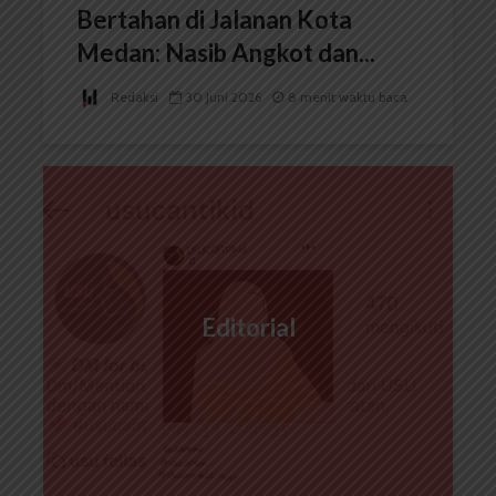
Bertahan di Jalanan Kota
Medan: Nasib Angkot dan...
Redaksi
30 Juni 2026
8 menit waktu baca
Editorial