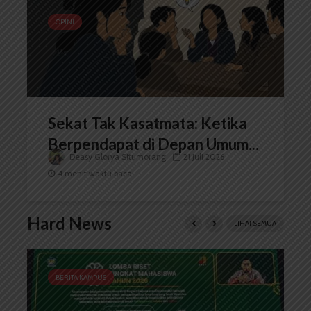
OPINI
Sekat Tak Kasatmata: Ketika
Berpendapat di Depan Umum...
Deasy Glorya Situmorang
21 Juli 2026
4 menit waktu baca
Hard News
LIHAT SEMUA
BERITA KAMPUS