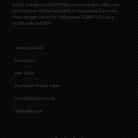
(USU). Sebelumnya BOPM Wacana merupakan salah satu
Unit Kegiatan Mahasiswa (UKM) di Universitas Sumatera
Utara dengan nama Pers Mahasiswa SUARA USU yang
berdiri pada 1 Juli 1995.
Tentang Kami
Kontribusi
Info Iklan
Pedoman Media Siber
Kode Etik Jurnalistik
WartaWacana