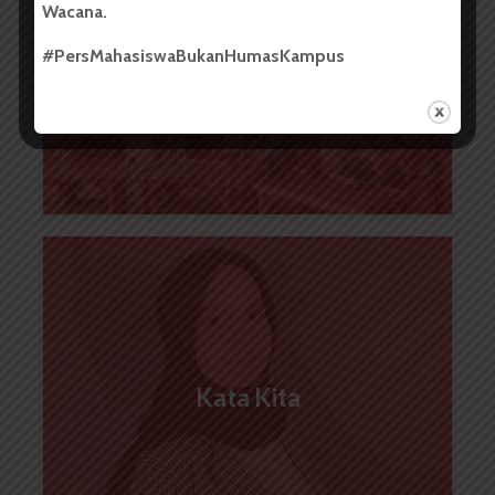
Wacana.
Berita Kota
#PersMahasiswaBukanHumasKampus
Kata Kita