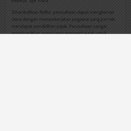
bekerja,” ujar Indra.
Ditambahkan Ridho, perusahaan dapat menghemat
dana dengan mempekerjakan pegawai yang pernah
mendapat pendidikan pajak. Perusahaan sangat
membutuhkan orang yang mengerti pajak untuk
mengelola keuangannya, terutama dalam mengurus
sistem pajak di perusahaan.
“Daripada mereka menyewa konsultan, lebih
menguntungkan bagi mereka mempekerjakan
pegawai yang mengerti pajak, kan? Karena
keuntungannya dua sekaligus bisa menjadi pegawai,
bisa pula mengelola keuangan,” tutupnya.
Noni Hotni Ida Hutagalung, mahasiswa Fakultas Ilmu
Budaya 2012 setuju dengan hal tersebut. Ia
mengatakan selain untuk dunia kerja, untuk
pengetahuan pribadi pun penting. Menurutnya
pendidikan pajak ini berguna untuk manajemen pajak