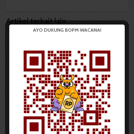
Artikel terkait lain
AYO DUKUNG BOPM WACANA!
BERITA KAMPUS
Dua Mahasiswa Sastra Indonesia
USU Raih Juara pada Festival
Literasi Sumatera Utara 2026
Dark Mode | Moda Gelap
Oleh: Iyusarah Pakpahan USU, wacana.org – Dua...
Redaksi
2 menit waktu baca