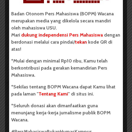
BERITA KAMPUS
Badan Otonom Pers Mahasiswa (BOPM) Wacana
Dua Mahasiswa Etnomusikologi
merupakan media yang dikelola secara mandiri
USU Torehkan Prestasi di
oleh mahasiswa USU.
PEKSIMIDA 2026
Mari
dukung independensi Pers Mahasiswa
dengan
berdonasi melalui cara pindai/
tekan
kode QR di
Dark Mode | Moda Gelap
atas!
Oleh: Syarifah Sarah Nurjiha USU, wacana.org –...
*Mulai dengan minimal Rp10 ribu, Kamu telah
berkontribusi pada gerakan kemandirian Pers
Redaksi
2 menit waktu baca
Mahasiswa.
*Sekilas tentang BOPM Wacana dapat Kamu lihat
pada laman "
Tentang Kami
" di situs ini.
BERITA KAMPUS
*Seluruh donasi akan dimanfaatkan guna
FIB USU Gelar Seminar
menunjang kerja-kerja jurnalisme publik BOPM
Internasional The Importance of
Wacana.
North Sumatra – Aceh in
#PersMahasiswaBukanHumasKampus