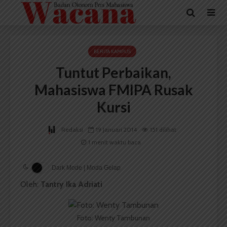
BERITA KAMPUS
Tuntut Perbaikan,
Mahasiswa FMIPA Rusak
Kursi
Redaksi
19 Januari 2014
151 dilihat
1 menit waktu baca
Dark Mode | Moda Gelap
Oleh:
Tantry Ika Adriati
Foto: Wenty Tambunan