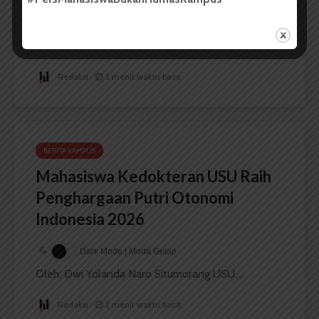
Indonesian Historiography
...
Redaksi
2 menit waktu baca
BERITA KAMPUS
Mahasiswa Kedokteran USU Raih
Penghargaan Putri Otonomi
Indonesia 2026
Dark Mode | Moda Gelap
Oleh: Dwi Yolanda Naro Situmorang USU,...
Redaksi
2 menit waktu baca