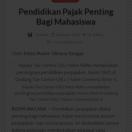
Pendidikan Pajak Penting
Bagi Mahasiswa
Redaksi
16 Januari 2014
147 dilihat
2 menit waktu baca
Oleh:
Erista Marito Oktavia Siregar
Kepala Tax Centre USU Hatta Ridho menjelaskan
pentingnya pendidikan perpajakan, Kamis (16/1) di Gedung
Tax Centre USU. | Yulien Lovenny Ester G
BOPM WACANA
— Pendidikan perpajakan dinilai
penting bagi mahasiswa, bukan hanya untuk jurusan
perpajakan, tapi semua jurusan. Ini disebabkan semua
bidang pekerjaan membutuhkan pegawai yang