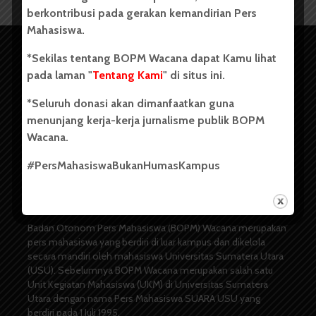
berkontribusi pada gerakan kemandirian Pers
Mahasiswa.
*Sekilas tentang BOPM Wacana dapat Kamu lihat
pada laman "
Tentang Kami
" di situs ini.
*Seluruh donasi akan dimanfaatkan guna
menunjang kerja-kerja jurnalisme publik BOPM
Wacana.
#PersMahasiswaBukanHumasKampus
Copyright © 2023. All rights reserved BOPM WACANA.
Badan Otonom Pers Mahasiswa (BOPM) Wacana merupakan
pers mahasiswa yang berdiri di luar kampus dan dikelola
secara mandiri oleh mahasiswa Universitas Sumatera Utara
(USU). Sebelumnya BOPM Wacana merupakan salah satu
Unit Kegiatan Mahasiswa (UKM) di Universitas Sumatera
Utara dengan nama Pers Mahasiswa SUARA USU yang
berdiri pada 1 Juli 1995.