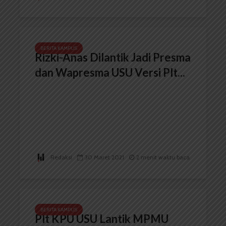
BERITA KAMPUS
Rizki-Anas Dilantik Jadi Presma
dan Wapresma USU Versi Plt...
Redaksi
30 Maret 2021
2 menit waktu baca
BERITA KAMPUS
Plt KPU USU Lantik MPMU