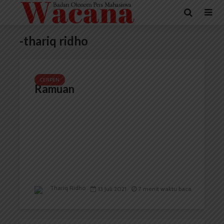
-thariq ridho
CERPEN
Ramuan
Thariq Ridho
13 Juli 2021
7 menit waktu baca