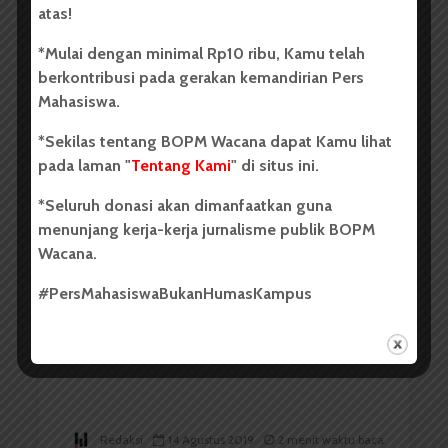
atas!
*Mulai dengan minimal Rp10 ribu, Kamu telah
berkontribusi pada gerakan kemandirian Pers
Mahasiswa.
Redaksi
20 Agustus 2019
2 menit waktu baca
*Sekilas tentang BOPM Wacana dapat Kamu lihat
pada laman "
Tentang Kami
" di situs ini.
*Seluruh donasi akan dimanfaatkan guna
BERITA KAMPUS
menunjang kerja-kerja jurnalisme publik BOPM
Wacana.
Yael Stefani : Hari Ini Sidang
Perdana Gugatan SUARA USU
#PersMahasiswaBukanHumasKampus
Redaksi
14 Agustus 2019
2 menit waktu baca