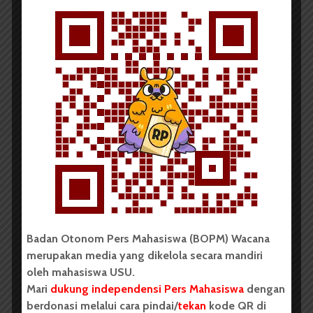
BERITA KOTA
Dhira : Pentingnya Narasi Baru
Tentang Ganja
Redaksi
20 Agustus 2019
2 menit waktu baca
Badan Otonom Pers Mahasiswa (BOPM) Wacana
BERITA KOTA
merupakan media yang dikelola secara mandiri
LGN Medan Adakan Seminar
oleh mahasiswa USU.
Nasional
Mari
dukung independensi Pers Mahasiswa
dengan
berdonasi melalui cara pindai/
tekan
kode QR di