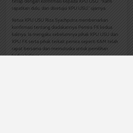
tetap dengan konfirmasi kepada KPU USU. “Kami
rapatkan dulu, dan disetujui KPU USU,” ujarnya.
Ketua KPU USU Riza Syachputra membenarkan
konfirmasi tentang diadakannya Pemira FK kedua
kalinya. Ia mengaku sebelumnya pihak KPU USU dan
KPU FK serta pihak terkait pemira seperti KAM telah
rapat bersama dan memutuska untuk pemilihan
kedua kalinya.
Ia berharap pemira FK tidak ada masalah apapun
dengan individu dan kelompok yang berhubungan
dengan Pemira FK.
Komentar Facebook Anda
Berita USU Hari Ini
Fakuktas kedokteran usu
Mahasiswa USU
Organisasi usu
pemerintahan mahasiswa fakultas kedokteran
Pemilihan umum raya
pemira
thariq ridho
usu