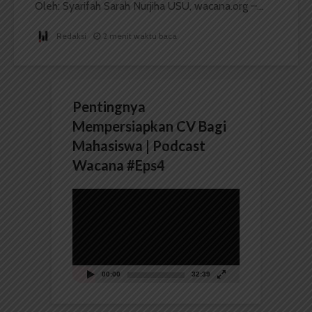
Oleh: Syarifah Sarah Nurjiha USU, wacana.org –...
Redaksi
2 menit waktu baca
Pentingnya
Mempersiapkan CV Bagi
Mahasiswa | Podcast
Wacana #Eps4
Pemutar
Video
00:00
32:39