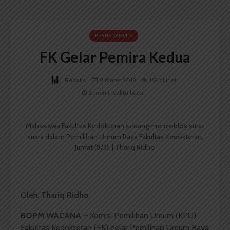
BERITA KAMPUS
FK Gelar Pemira Kedua
Redaksi
9 Maret 2019
162 dilihat
2 menit waktu baca
Mahasiswa Fakultas Kedokteran sedang mencoblos surat
suara dalam Pemilihan Umum Raya Fakultas Kedokteran,
Jumat (8/3). | Thariq Ridho
Oleh:
Thariq Ridho
BOPM WACANA –
Komisi Pemilihan Umum (KPU)
Fakultas Kedokteran (FK) gelar Pemilihan Umum Raya