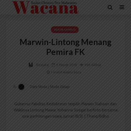
BERITA KAMPUS
Marwin-Lintong Menang
Pemira FK
Redaksi
9 Maret 2019
969 dilihat
1 menit waktu baca
Dark Mode | Moda Gelap
Gubernur Fakultas Kedokteran terpilih Marwin Siahaan dan
Wakilnya Lintong Mawar Yohanna Siregar berfoto bersama
usai perhitungan suara, Jumat (8/3). | Thariq Ridho