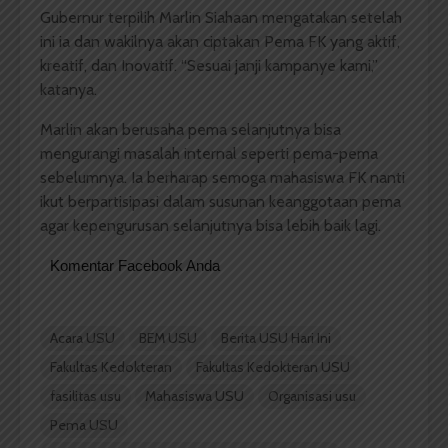
Gubernur terpilih Marlin Siahaan mengatakan setelah
ini ia dan wakilnya akan ciptakan Pema FK yang aktif,
kreatif, dan Inovatif. “Sesuai janji kampanye kami,”
katanya.
Marlin akan berusaha pema selanjutnya bisa
mengurangi masalah internal seperti pema-pema
sebelumnya. Ia berharap semoga mahasiswa FK nanti
ikut berpartisipasi dalam susunan keanggotaan pema
agar kepengurusan selanjutnya bisa lebih baik lagi.
Komentar Facebook Anda
Acara USU
BEM USU
Berita USU Hari Ini
Fakultas Kedokteran
Fakultas Kedokteran USU
fasilitas usu
Mahasiswa USU
Organisasi usu
Pema USU