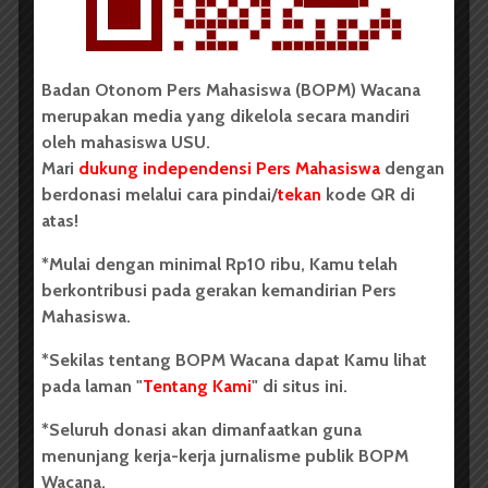
Badan Otonom Pers Mahasiswa (BOPM) Wacana
BERITA KAMPUS
merupakan media yang dikelola secara mandiri
BPDP Sosialisasikan Lomba Riset
oleh mahasiswa USU.
Mahasiswa 2026, Dorong Inovasi
Mari
dukung independensi Pers Mahasiswa
dengan
berdonasi melalui cara pindai/
tekan
kode QR di
Penelitian dalam Sektor
atas!
Perkebunan
*Mulai dengan minimal Rp10 ribu, Kamu telah
...
berkontribusi pada gerakan kemandirian Pers
Mahasiswa.
Redaksi
2 menit waktu baca
*Sekilas tentang BOPM Wacana dapat Kamu lihat
pada laman "
Tentang Kami
" di situs ini.
*Seluruh donasi akan dimanfaatkan guna
BERITA KAMPUS
menunjang kerja-kerja jurnalisme publik BOPM
Wacana.
Dua Mahasiswa Sastra Indonesia