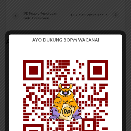
IPK Pelaku Penutupan
FK Gelar Pemira Kedua
Pintu Doraemon
AYO DUKUNG BOPM WACANA!
Artikel terkait lain
BERITA KAMPUS
Tim Mahasiswa USU Raih Juara I
Vokal Grup Pada PEKSIMIDA 2026
Dark Mode | Moda Gelap
Oleh: Cyntia Lorena Br Tarigan USU, wacana.org –
Tim mahasiswa Universitas Sumatera Utara...
Redaksi
2 menit waktu baca