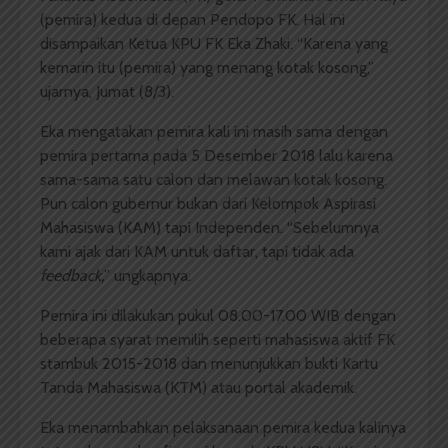
(pemira) kedua di depan Pendopo FK. Hal ini
disampaikan Ketua KPU FK Eka Zhaki. “Karena yang
kemarin itu (pemira) yang menang kotak kosong,”
ujarnya, Jumat (8/3).
Eka mengatakan pemira kali ini masih sama dengan
pemira pertama pada 5 Desember 2018 lalu karena
sama-sama satu calon dan melawan kotak kosong.
Pun calon gubernur bukan dari Kelompok Aspirasi
Mahasiswa (KAM) tapi Independen. “Sebelumnya
kami ajak dari KAM untuk daftar, tapi tidak ada
feedback,
” ungkapnya.
Pemira ini dilakukan pukul 08.00-17.00 WIB dengan
beberapa syarat memilih seperti mahasiswa aktif FK
stambuk 2015-2018 dan menunjukkan bukti Kartu
Tanda Mahasiswa (KTM) atau portal akademik.
Eka menambahkan pelaksanaan pemira kedua kalinya