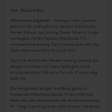
Oleh:
Thariq Ridho
USU,wacana.org/arsip
– Pasangan calon (paslon)
gubernur dan wakil gubernur dari jalur Independen
Marwin Siahaan dan Lintong Mawar Yohanna Siregar
menangkan Pemira Fakultas Kedokteran (FK)
melawan kotak kosong. Hal ini disampaikan oleh Eka
Zhaki selaku ketua KPU FK. Jumat (8/3)
Dari total 463 pemilih, Marwin-Lintong menang tipis
dengan perolehan 233 suara. Sedangkan kotak
kosong mendapat 218 suara. Pun ada 12 suara yang
tidak sah.
Eka mengatakan dengan terpilihnya gubernur,
Pemerintah Mahasiswa (pema) FK bisa lebih baik,
lebih maju dan citranya lebih baik dimata masyarakat
FK. “Yang terpenting tetap solid nantinya,” harapnya.