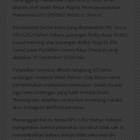
dilantik oleh Wakil Ketua Majelis Permusyawaratan
Mahasiswa USU (MPMU) Kelvin G. Sitorus.
Berdasarkan berita acara yang disampaikan Plt. Ketua
KPU USU Farhan Zahary, pasangan Rizky-Anas (6.662
suara) menang atas pasangan Aldho-Yoga (6.456
suara) pada Pemilihan Umum Raya (Pemira) yang
diadakan 10 Desember 2020 lalu.
Pelantikan tersebut dihadiri langsung 50 tamu
undangan, meliputi Wakil Rektor I Edy Ikhsan serta
pemerintahan mahasiswa sekawasan. Selain itu ada
juga tamu undangan yang hadir melalui Zoom
Meeting dan disiarkan secara live streaming melalui
akun Instagram @official.pemausu.
Menanggapi hal ini, Ketua KPU USU Wahyu Hidayat
mengatakan bahwa pelantikan tersebut tidak sah. Ia
menambahkan bahwa dirinya tidak tahu-menahu