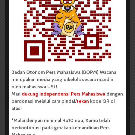
BERITA KAMPUS
BPDP Sosialisasikan Lomba Riset
Mahasiswa 2026, Dorong Inovasi
Penelitian dalam Sektor
Perkebunan
...
Badan Otonom Pers Mahasiswa (BOPM) Wacana
merupakan media yang dikelola secara mandiri
Redaksi
2 menit waktu baca
oleh mahasiswa USU.
Mari
dukung independensi Pers Mahasiswa
dengan
berdonasi melalui cara pindai/
tekan
kode QR di
atas!
BERITA KAMPUS
*Mulai dengan minimal Rp10 ribu, Kamu telah
Dua Mahasiswa Sastra Indonesia
berkontribusi pada gerakan kemandirian Pers
Mahasiswa.