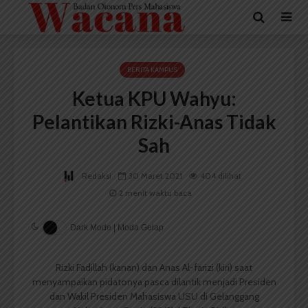
BERITA KAMPUS
Ketua KPU Wahyu:
Pelantikan Rizki-Anas Tidak
Sah
Redaksi
30 Maret 2021
404 dilihat
2 menit waktu baca
Dark Mode | Moda Gelap
Rizki Fadillah (kanan) dan Anas Al-farizi (kiri) saat
menyampaikan pidatonya pasca dilantik menjadi Presiden
dan Wakil Presiden Mahasiswa USU di Gelanggang