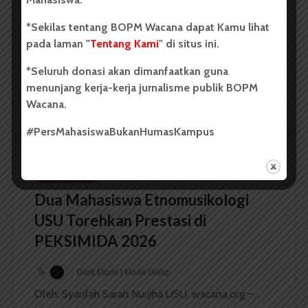
USU Raih Juara di Festival Literasi
Sumatra Utara 2026
*Sekilas tentang BOPM Wacana dapat Kamu lihat
pada laman "
Tentang Kami
" di situs ini.
Dark Mode | Moda Gelap
*Seluruh donasi akan dimanfaatkan guna
Oleh: Iyusarah Pakpahan USU, wacana.org – Dua...
menunjang kerja-kerja jurnalisme publik BOPM
Wacana.
Redaksi
2 menit waktu baca
#PersMahasiswaBukanHumasKampus
BERITA KAMPUS
Dua Mahasiswa Etnomusikologi
USU Torehkan Prestasi di
PEKSIMIDA 2026
Dark Mode | Moda Gelap
Oleh: Syarifah Sarah Nurjiha USU, wacana.org –...