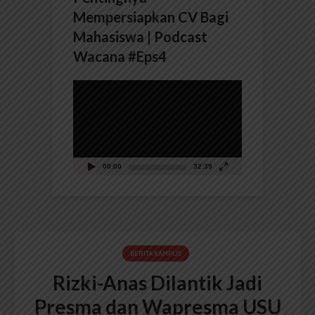
Mempersiapkan CV Bagi
Mahasiswa | Podcast
Wacana #Eps4
Pemutar
Video
00:00
32:39
BERITA KAMPUS
Rizki-Anas Dilantik Jadi
Presma dan Wapresma USU