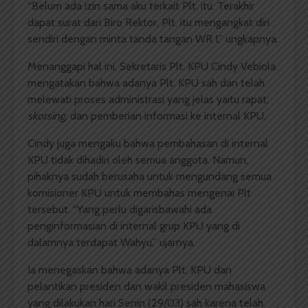
“Belum ada izin sama aku terkait Plt. itu. Terakhir
dapat surat dari Biro Rektor, Plt. itu mengangkat diri
sendiri dengan minta tanda tangan WR I,” ungkapnya.
Menanggapi hal ini, Sekretaris Plt. KPU Cindy Vebiola
mengatakan bahwa adanya Plt. KPU sah dan telah
melewati proses administrasi yang jelas yaitu rapat,
skorsing
, dan pemberian informasi ke internal KPU.
Cindy juga mengaku bahwa pembahasan di internal
KPU tidak dihadiri oleh semua anggota. Namun,
pihaknya sudah berusaha untuk mengundang semua
komisioner KPU untuk membahas mengenai Plt
tersebut. “Yang perlu digarisbawahi ada
penginformasian di internal grup KPU yang di
dalamnya terdapat Wahyu,” ujarnya.
Ia menegaskan bahwa adanya Plt. KPU dan
pelantikan presiden dan wakil presiden mahasiswa
yang dilakukan hari Senin (29/03) sah karena telah