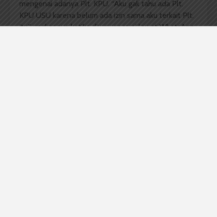
mengenai adanya Plt. KPU. “Aku gak tahu ada Plt.
KPU USU karena belum ada izin sama aku terkait Plt.
itu,” ungkapnya ketika diwawancarai lewat WhatsApp.
Untuk diketahui, pada 27 Januari 2021 lalu tersebar
surat hasil rapat pleno yang menetapkan Farhan
Zahary sebagai Plt. Ketua KPU USU. Namun, KPU
USU versi Ketua Wahyu Hidayat menyatakan surat
dan hasil pleno itu
“tidak dapat
dipertanggungjawabkan”
. Akhirnya, terjadi dualisme
KPU USU.
Komentar Facebook Anda
Pemerintahan Mahasiswa USU
PRESIDEN MAHASISWA USU 2021
thariq ridho
usu