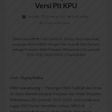
Versi Plt KPU
Redaksi
30 Maret 2021
1,095 dilihat
2 menit waktu baca
Wakil Ketua MPMU USU Kelvin G. Sitorus (kiri) melantikan
pasangan Rizki Fadillah (tengah) dan Anas Al-farizi (kanan)
sebagai Presiden-Wakil Presiden Mahasiswa USU periode
2021-2022, Senin (29/3). | Thariq Ridho
Oleh:
Thariq Ridho
USU, wacana.org
— Pasangan Rizki Fadillah dan Anas
Al-farizi dilantik menjadi Presiden dan Wakil Presiden
Mahasiswa USU periode 2021-2022 versi pelaksana
tugas (Plt) Komisi Pemilihan Umum (KPU) di
Gelanggang Mahasiswa, Rabu (29/3). Rizki-Anas