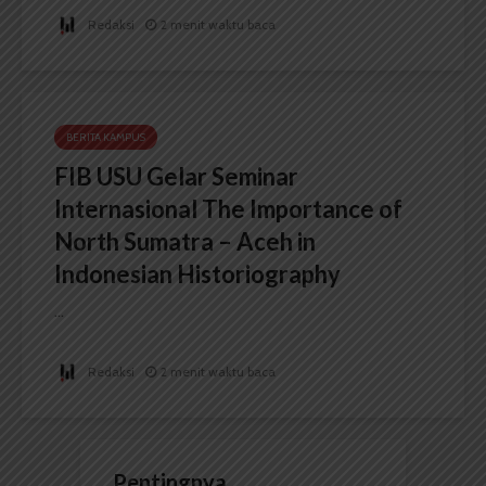
Redaksi
2 menit waktu baca
BERITA KAMPUS
FIB USU Gelar Seminar
Internasional The Importance of
North Sumatra – Aceh in
Indonesian Historiography
...
Redaksi
2 menit waktu baca
Pentingnya