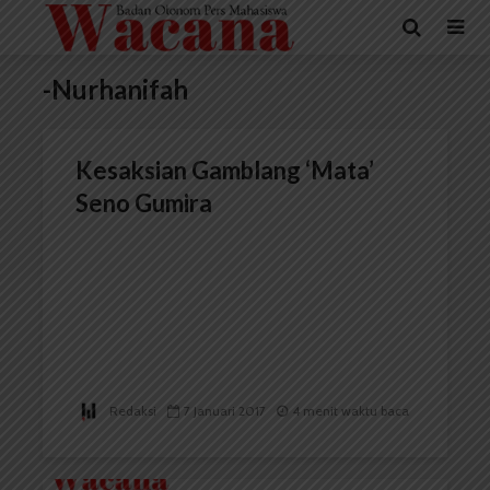
-Nurhanifah
Kesaksian Gamblang ‘Mata’
Seno Gumira
Redaksi
7 Januari 2017
4 menit waktu baca