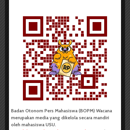
Gali Bakat Mahasiswa Baru,
PKKMB Fasilkom-TI Gelar...
Redaksi
26 Agustus 2016
1 menit waktu baca
Satpam dan Menwa Menjaga
Keamanan PKKMB USU
Badan Otonom Pers Mahasiswa (BOPM) Wacana
merupakan media yang dikelola secara mandiri
oleh mahasiswa USU.