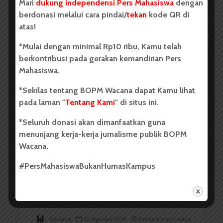
Mari
dukung independensi Pers Mahasiswa
dengan
berdonasi melalui cara pindai/
tekan
kode QR di
atas!
*Mulai dengan minimal Rp10 ribu, Kamu telah
berkontribusi pada gerakan kemandirian Pers
Redaksi
26 Agustus 2016
2 menit waktu baca
Mahasiswa.
*Sekilas tentang BOPM Wacana dapat Kamu lihat
pada laman "
Tentang Kami
" di situs ini.
Hijaukan Samosir, PDASHL
*Seluruh donasi akan dimanfaatkan guna
Sediakan 1650 Bibit untuk...
menunjang kerja-kerja jurnalisme publik BOPM
Wacana.
#PersMahasiswaBukanHumasKampus
Redaksi
22 Agustus 2016
2 menit waktu baca