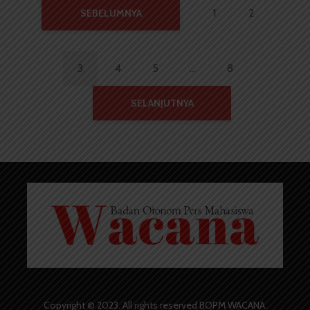
1
2
SEBELUMNYA
3
4
5
…
8
SELANJUTNYA
Copyright © 2023. All rights reserved BOPM WACANA.