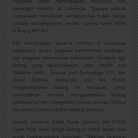
bertujuan untuk meningkatkan kreativitas dan
semangat meneliti di Indonesia. “Supaya seluruh
masyarakat menuliskan penelitiannya, bukan hanya
sekadar menyimpannya sendiri,” ujarnya Kamis (18/8)
di Ruang IMT-GT.
Edy menjelaskan, peserta seminar di antaranya
mahasiswa, dosen, pegawai kementerian keuangan,
dan pegawai kementerian kehutanan. Terdapat tiga
bidang yang diperlombakan yaitu
Health and
Medicine
(HM),
Science and Technology
(ST), dan
Social Science, Humanity, and Art
(SHA).
Pengelompokan bidang ini bertujuan untuk
memudahkan peserta mengaplikasikan bidang
keilmuannya dan mengetahui inovasi-inovasi terbaru
dari peserta lainnya terkait bidang tersebut.
Namun, menurut Zakiul Fuady, peserta dari STAIN
Gajah Putih Aceh, ketiga bidang ini masih terlalu luas
untuk masing-masing keilmuan. “Baiknya langsung