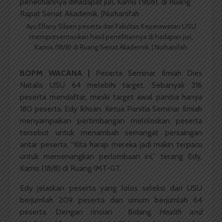
Ayu Elfany Silaen peserta dari Fakultas Keperawatan USU
mempresentasikan hasil penelitiannya di hadapan juri,
Kamis (18/8) di Ruang Senat Akademik. | Nurhanifah
BOPM WACANA |
Peserta Seminar Ilmiah Dies
Natalis USU 64 melebihi target. Sebanyak 316
peserta mendaftar, meski target awal panitia hanya
180 peserta. Edy Ikhsan, Ketua Panitia Seminar Ilmiah
menyampaikan pertimbangan meloloskan peserta
tersebut untuk menambah semangat persaingan
antar peserta. “Kita harap mereka jadi makin terpacu
untuk memenangkan perlombaan ini,” terang Edy,
Kamis (18/8) di Ruang IMT-GT.
Edy jelaskan peserta yang lolos seleksi dari USU
berjumlah 209 peserta dan umum berjumlah 64
peserta. Dengan rincian Bidang
Health and