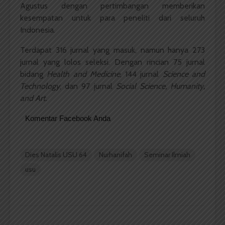
Agustus dengan pertimbangan memberikan
kesempatan untuk para peneliti dari seluruh
Indonesia.
Terdapat 316 jurnal yang masuk, namun hanya 273
jurnal yang lolos seleksi. Dengan rincian 75 jurnal
bidang
Health and Medicine
, 144 jurnal
Science and
Technology
, dan 97 jurnal
Social Science, Humanity,
and Art.
Komentar Facebook Anda
Dies Natalis USU 64
Nurhanifah
Seminar Ilmiah
usu