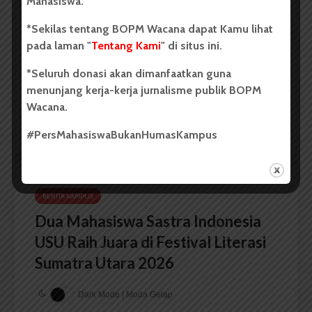
Mahasiswa.
Mahasiswa 2026, Dorong Inovasi
*Sekilas tentang BOPM Wacana dapat Kamu lihat
Penelitian dalam Sektor
pada laman "
Tentang Kami
" di situs ini.
Perkebunan
*Seluruh donasi akan dimanfaatkan guna
...
menunjang kerja-kerja jurnalisme publik BOPM
Wacana.
Redaksi
2 menit waktu baca
#PersMahasiswaBukanHumasKampus
BERITA KAMPUS
Dua Mahasiswa Sastra Indonesia
USU Raih Juara di Festival Literasi
Sumatra Utara 2026
Dark Mode | Moda Gelap