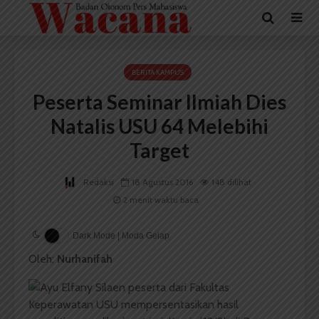
BERITA KAMPUS
Peserta Seminar Ilmiah Dies
Natalis USU 64 Melebihi
Target
Redaksi
18 Agustus 2016
148 dilihat
2 menit waktu baca
Dark Mode | Moda Gelap
Oleh:
Nurhanifah