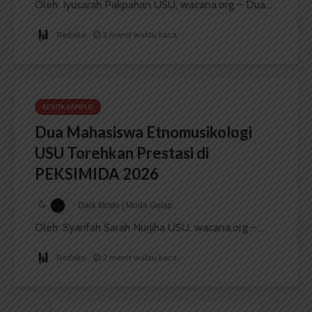
Oleh: Iyusarah Pakpahan USU, wacana.org – Dua...
Redaksi
2 menit waktu baca
BERITA KAMPUS
Dua Mahasiswa Etnomusikologi
USU Torehkan Prestasi di
PEKSIMIDA 2026
Dark Mode | Moda Gelap
Oleh: Syarifah Sarah Nurjiha USU, wacana.org –...
Redaksi
2 menit waktu baca