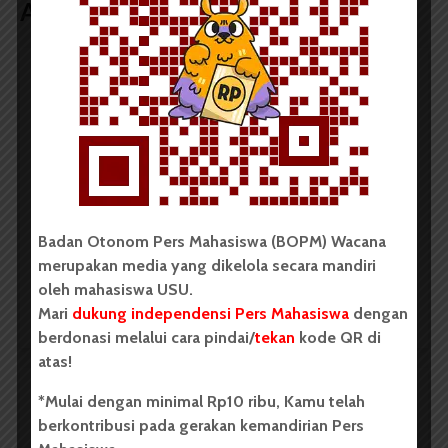
Artikel terkait lain
BERITA KAMPUS
Tim Mahasiswa USU Raih Juara I
Vokal Grup Pada PEKSIMIDA 2026
Dark Mode | Moda Gelap
Oleh: Cyntia Lorena Br Tarigan USU, wacana.org –
Badan Otonom Pers Mahasiswa (BOPM) Wacana
Tim mahasiswa Universitas Sumatera Utara...
merupakan media yang dikelola secara mandiri
oleh mahasiswa USU.
Redaksi
2 menit waktu baca
Mari
dukung independensi Pers Mahasiswa
dengan
berdonasi melalui cara pindai/
tekan
kode QR di
atas!
*Mulai dengan minimal Rp10 ribu, Kamu telah
BERITA KAMPUS
berkontribusi pada gerakan kemandirian Pers
BPDP Sosialisasikan Lomba Riset