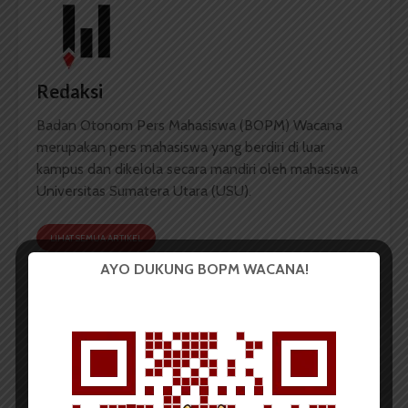
Redaksi
Badan Otonom Pers Mahasiswa (BOPM) Wacana
merupakan pers mahasiswa yang berdiri di luar
kampus dan dikelola secara mandiri oleh mahasiswa
Universitas Sumatera Utara (USU).
LIHAT SEMUA ARTIKEL
AYO DUKUNG BOPM WACANA!
Peserta Seminar Ilmiah
Peringati Dies Natalis
Dies Natalis Tampilkan
64, USU Adakan
Karya Melalui Poster
Seminar Ilmiah