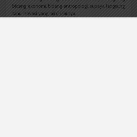
bidang ekonomi, bidang antropologi, supaya langsung
tahu inovasi yang lain,” ujarnya.
Edy tambahkan penyeleksian lomba dibagi dalam dua
cara yaitu penyeleksian lewat presentasi dan
penyeleksian lewat poster, yaitu 140 penyeleksian
lewat presentasi dan 123 penyeleksian lewat poster.
Dengan rincian bidang HM 50 persentasi dan 23
poster, bidang ST 60 persentasi dan 60 poster, serta
bidang SHA 40 persentasi dan 40 poster.
Dari 316 jurnal yang masuk, terdapat 273 jurnal yang
lolos seleksi, dengan rincian bidang HM 73 jurnal, ST
144 jurnal, dan SHA 97 jurnal. “Supaya makin
semangat, lima pemenang terbaik dari masing-masing
bidang akan kita (panitia-
red
) publikasi di Jurnal
Scopus Internasional,” tutup Edy.
Komentar Facebook Anda