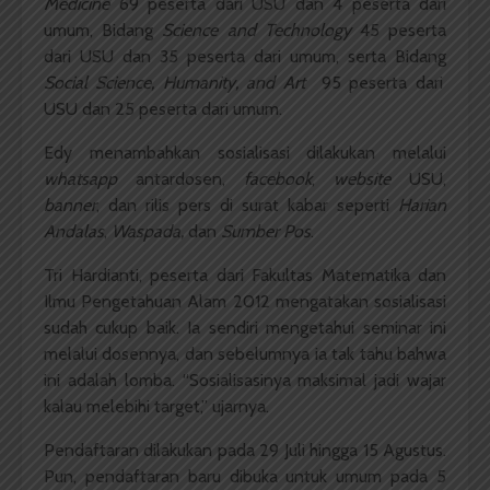
Medicine
69 peserta dari USU dan 4 peserta dari
umum, Bidang
Science and Technology
45 peserta
dari USU dan 35 peserta dari umum, serta Bidang
Social Science, Humanity, and Art
95 peserta dari
USU dan 25 peserta dari umum.
Edy menambahkan sosialisasi dilakukan melalui
whatsapp
antardosen,
facebook
,
website
USU,
banner
, dan rilis pers di surat kabar seperti
Harian
Andalas
,
Waspada,
dan
Sumber Pos
.
Tri Hardianti, peserta dari Fakultas Matematika dan
Ilmu Pengetahuan Alam 2012 mengatakan sosialisasi
sudah cukup baik. Ia sendiri mengetahui seminar ini
melalui dosennya, dan sebelumnya ia tak tahu bahwa
ini adalah lomba. “Sosialisasinya maksimal jadi wajar
kalau melebihi target,” ujarnya.
Pendaftaran dilakukan pada 29 Juli hingga 15 Agustus.
Pun, pendaftaran baru dibuka untuk umum pada 5