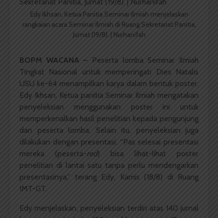
Edy Ikhsan, Ketua Panitia Seminar Ilmiah menjelaskan
rangkaian acara Seminar Ilmiah di Ruang Sekretariat Panitia,
Jumat (19/8). | Nurhanifah
BOPM WACANA –
Peserta lomba Seminar Ilmiah
Tingkat Nasional untuk memperingati Dies Natalis
USU ke-64 menampilkan karya dalam bentuk poster.
Edy Ikhsan, Ketua panitia Seminar Ilmiah mengatakan
penyeleksian menggunakan poster ini untuk
memperkenalkan hasil penelitian kepada pengunjung
dan peserta lomba. Selain itu, penyeleksian juga
dilakukan dengan presentasi. “Pas selesai presentasi
mereka (peserta-
red
) bisa lihat-lihat poster
penelitian di lantai satu tanpa perlu mendengarkan
presentasinya,” terang Edy, Kamis (18/8) di Ruang
IMT-GT.
Edy menjelaskan, penyeleksian terdiri atas 140 jurnal