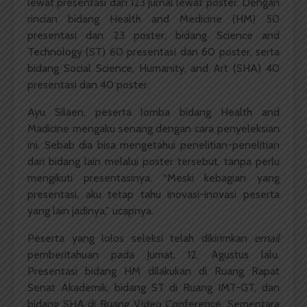
lewat presentasi dan 123 jurnal lewat poster. Dengan
rincian bidang Health and Medicine (HM) 50
presentasi dan 23 poster, bidang Science and
Technology (ST) 60 presentasi dan 60 poster, serta
bidang Social Science, Humanity, and Art (SHA) 40
presentasi dan 40 poster.
Ayu Silaen, peserta lomba bidang Health and
Madicine mengaku senang dengan cara penyeleksian
ini. Sebab dia bisa mengetahui penelitian-penelitian
dari bidang lain melalui poster tersebut, tanpa perlu
mengikuti presentasinya. “Meski kebagian yang
presentasi, aku tetap tahu inovasi-inovasi peserta
yang lain jadinya,” ucapnya.
Peserta yang lolos seleksi telah dikirimkan
email
pemberitahuan pada Jumat, 12, Agustus lalu.
Presentasi bidang HM dilakukan di Ruang Rapat
Senat Akademik, bidang ST di Ruang IMT-GT, dan
bidang SHA di Ruang Video Conference. Sementara