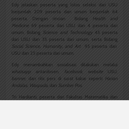
Edy jelaskan peserta yang lolos seleksi dari USU
berjumlah 209 peserta dan umum berjumlah 64
peserta. Dengan rincian Bidang
Health and
Medicine
69 peserta dari USU dan 4 peserta dari
umum, Bidang
Science and Technology
45 peserta
dari USU dan 35 peserta dari umum, serta Bidang
Social Science, Humanity, and Art
95 peserta dari
USU dan 25 peserta dari umum.
Edy menambahkan sosialisasi dilakukan melalui
whatsapp
antardosen,
facebook
,
website
USU,
banner
, dan rilis pers di surat kabar seperti
Harian
Andalas
,
Waspada,
dan
Sumber Pos
.
Tri Hardianti, peserta dari Fakultas Matematika dan
Ilmu Pengetahuan Alam 2012 mengatakan sosialisasi
sudah cukup baik. Ia sendiri mengetahui seminar ini
melalui dosennya, dan sebelumnya ia tak tahu bahwa
ini adalah lomba. “Sosialisasinya maksimal jadi wajar