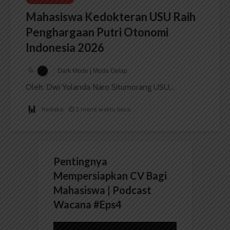
Mahasiswa Kedokteran USU Raih
Penghargaan Putri Otonomi
Indonesia 2026
Dark Mode | Moda Gelap
Oleh: Dwi Yolanda Naro Situmorang USU,...
Redaksi
2 menit waktu baca
Pentingnya
Mempersiapkan CV Bagi
Mahasiswa | Podcast
Wacana #Eps4
Pemutar