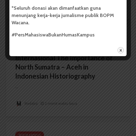
Redaksi
2 menit waktu baca
*Seluruh donasi akan dimanfaatkan guna
menunjang kerja-kerja jurnalisme publik BOPM
Wacana.
#PersMahasiswaBukanHumasKampus
BERITA KAMPUS
FIB USU Gelar Seminar
Internasional The Importance of
North Sumatra – Aceh in
Indonesian Historiography
...
Redaksi
2 menit waktu baca
BERITA KAMPUS