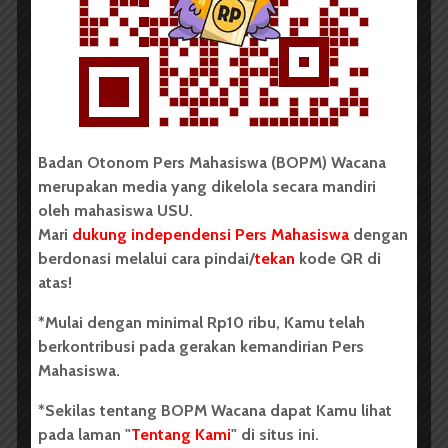
Literasi Sumatera Utara 2026
Dark Mode | Moda Gelap
Oleh: Iyusarah Pakpahan USU, wacana.org – Dua...
Redaksi
2 menit waktu baca
Badan Otonom Pers Mahasiswa (BOPM) Wacana
merupakan media yang dikelola secara mandiri
oleh mahasiswa USU.
Mari
dukung independensi Pers Mahasiswa
dengan
BERITA KAMPUS
berdonasi melalui cara pindai/
tekan
kode QR di
atas!
Dua Mahasiswa Etnomusikologi
USU Torehkan Prestasi di
*Mulai dengan minimal Rp10 ribu, Kamu telah
PEKSIMIDA 2026
berkontribusi pada gerakan kemandirian Pers
Mahasiswa.
Dark Mode | Moda Gelap
*Sekilas tentang BOPM Wacana dapat Kamu lihat
Oleh: Syarifah Sarah Nurjiha USU, wacana.org –...
pada laman "
Tentang Kami
" di situs ini.