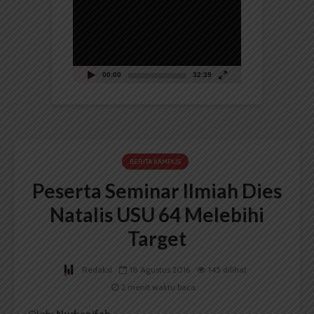
Video
00:00
32:39
BERITA KAMPUS
Peserta Seminar Ilmiah Dies
Natalis USU 64 Melebihi
Target
Redaksi
18 Agustus 2016
145 dilihat
2 menit waktu baca