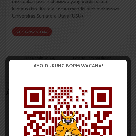
merupakan pers mahasiswa yang berdiri di luar
kampus dan dikelola secara mandiri oleh mahasiswa
Universitas Sumatera Utara (USU).
LIHAT SEMUA ARTIKEL
Dies Natalis ke-64,
Peserta Seminar Ilmiah
USU Akan Adakan
Dies Natalis USU 64
AYO DUKUNG BOPM WACANA!
Independence Run
Melebihi Target
Artikel terkait lain
BERITA KAMPUS
Dua Mahasiswa Sastra Indonesia
USU Raih Juara pada Festival