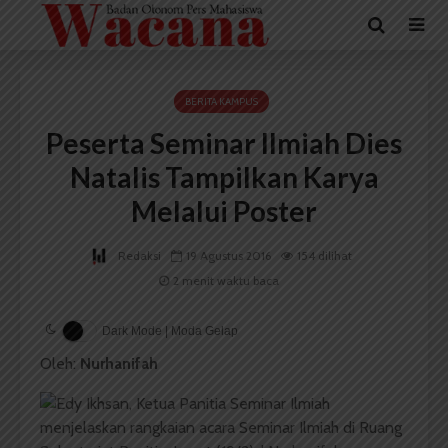
BERITA KAMPUS
Peserta Seminar Ilmiah Dies
Natalis Tampilkan Karya
Melalui Poster
Redaksi
19 Agustus 2016
154 dilihat
2 menit waktu baca
Dark Mode | Moda Gelap
Oleh:
Nurhanifah