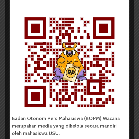
Mengubah Juklak, Empat KAM
Gugat KPU USU
Redaksi
17 Mei 2016
2 menit waktu baca
Peringati Hari Perawat
Internasional, FKep Adakan...
Badan Otonom Pers Mahasiswa (BOPM) Wacana
merupakan media yang dikelola secara mandiri
oleh mahasiswa USU.