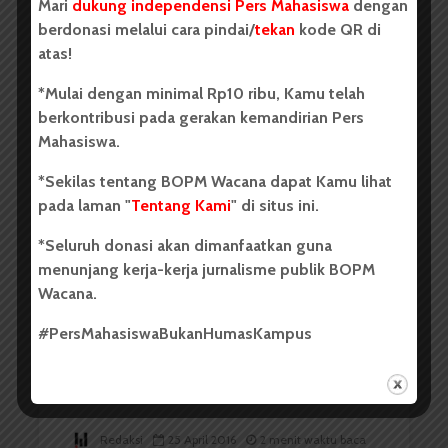
Mari
dukung independensi Pers Mahasiswa
dengan
berdonasi melalui cara pindai/
tekan
kode QR di
atas!
*Mulai dengan minimal Rp10 ribu, Kamu telah
berkontribusi pada gerakan kemandirian Pers
Redaksi
13 Mei 2016
1 menit waktu baca
Mahasiswa.
*Sekilas tentang BOPM Wacana dapat Kamu lihat
pada laman "
Tentang Kami
" di situs ini.
Konvoi Sosialisasi Pemira Tak
*Seluruh donasi akan dimanfaatkan guna
Maksimal, KAM Nasionalis...
menunjang kerja-kerja jurnalisme publik BOPM
Wacana.
#PersMahasiswaBukanHumasKampus
Redaksi
25 April 2016
2 menit waktu baca