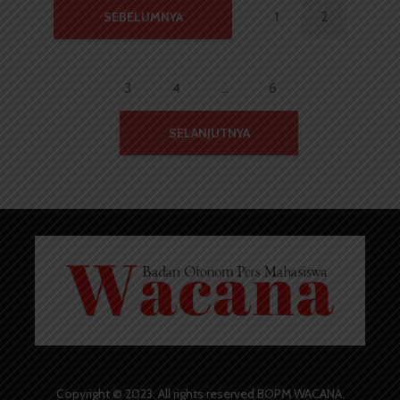
1
2
SEBELUMNYA
3
4
…
6
SELANJUTNYA
Copyright © 2023. All rights reserved BOPM WACANA.