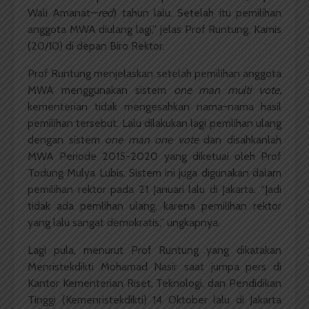
Wali Amanat—
red
) tahun lalu. Setelah itu pemilihan
anggota MWA diulang lagi,” jelas Prof Runtung, Kamis
(20/10) di depan Biro Rektor.
Prof Runtung menjelaskan setelah pemilihan anggota
MWA menggunakan sistem
one man multi vote,
kementerian tidak mengesahkan nama-nama hasil
pemilihan tersebut. Lalu dilakukan lagi pemlihan ulang
dengan sistem
one man one vote
dan disahkanlah
MWA Periode 2015-2020 yang diketuai oleh Prof
Todung Mulya Lubis. Sistem ini juga digunakan dalam
pemilihan rektor pada 21 Januari lalu di Jakarta. “Jadi
tidak ada pemlihan ulang, karena pemilihan rektor
yang lalu sangat demokratis,” ungkapnya.
Lagi pula, menurut Prof Runtung yang dikatakan
Menristekdikti Mohamad Nasir saat jumpa pers di
Kantor Kementerian Riset, Teknologi, dan Pendidikan
Tinggi (Kemenristekdikti) 14 Oktober lalu di Jakarta