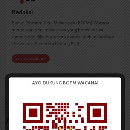
Redaksi
Badan Otonom Pers Mahasiswa (BOPM) Wacana
merupakan pers mahasiswa yang berdiri di luar
kampus dan dikelola secara mandiri oleh mahasiswa
Universitas Sumatera Utara (USU).
LIHAT SEMUA ARTIKEL
AYO DUKUNG BOPM WACANA!
Ikut KMHE 2016, Tim
Rektor USU Sanggah
Asatama Keluarkan
Wacana Pemilihan
Mobil Bernama
Ulang oleh
Samosir
Menristekdikti
Artikel terkait lain