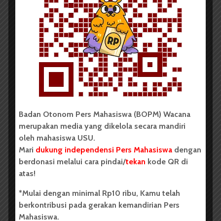
BERITA KAMPUS
BPDP Sosialisasikan Lomba Riset
Mahasiswa 2026, Dorong Inovasi
Penelitian dalam Sektor
Perkebunan
...
Badan Otonom Pers Mahasiswa (BOPM) Wacana
merupakan media yang dikelola secara mandiri
Redaksi
2 menit waktu baca
oleh mahasiswa USU.
Mari
dukung independensi Pers Mahasiswa
dengan
berdonasi melalui cara pindai/
tekan
kode QR di
atas!
BERITA KAMPUS
*Mulai dengan minimal Rp10 ribu, Kamu telah
Dua Mahasiswa Sastra Indonesia
berkontribusi pada gerakan kemandirian Pers
USU Raih Juara di Festival Literasi
Mahasiswa.