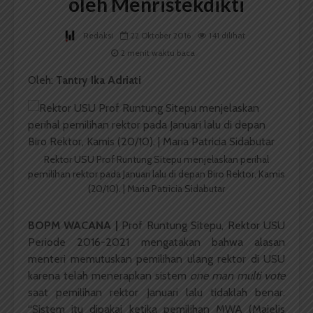
oleh Menristekdikti
Redaksi
22 Oktober 2016
141 dilihat
2 menit waktu baca
Oleh:
Tantry Ika Adriati
Rektor USU Prof Runtung Sitepu menjelaskan perihal
pemilihan rektor pada Januari lalu di depan Biro Rektor, Kamis
(20/10). | Maria Patricia Sidabutar
BOPM WACANA |
Prof Runtung Sitepu, Rektor USU
Periode 2016-2021 mengatakan bahwa alasan
menteri memutuskan pemilihan ulang rektor di USU
karena telah menerapkan sistem
one man multi vote
saat pemilihan rektor Januari lalu tidaklah benar.
“Sistem itu dipakai ketika pemilihan MWA (Majelis