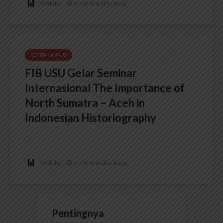
Redaksi
2 menit waktu baca
BERITA KAMPUS
FIB USU Gelar Seminar
Internasional The Importance of
North Sumatra – Aceh in
Indonesian Historiography
...
Redaksi
2 menit waktu baca
Pentingnya