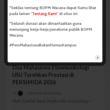
Sumatra Utara 2026
*Sekilas tentang BOPM Wacana dapat Kamu lihat
pada laman "
Tentang Kami
" di situs ini.
Dark Mode | Moda Gelap
Oleh: Iyusarah Pakpahan USU, wacana.org – Dua...
*Seluruh donasi akan dimanfaatkan guna
menunjang kerja-kerja jurnalisme publik BOPM
Redaksi
2 menit waktu baca
Wacana.
#PersMahasiswaBukanHumasKampus
BERITA KAMPUS
Dua Mahasiswa Etnomusikologi
USU Torehkan Prestasi di
PEKSIMIDA 2026
Dark Mode | Moda Gelap
Oleh: Syarifah Sarah Nurjiha USU, wacana.org –...