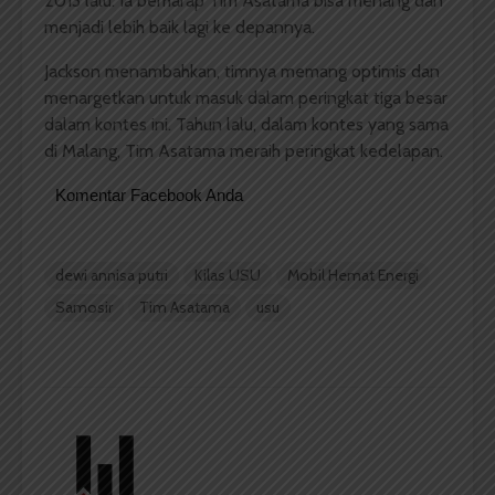
2013 lalu. Ia berharap Tim Asatama bisa menang dan
menjadi lebih baik lagi ke depannya.
Jackson menambahkan, timnya memang optimis dan
menargetkan untuk masuk dalam peringkat tiga besar
dalam kontes ini. Tahun lalu, dalam kontes yang sama
di Malang, Tim Asatama meraih peringkat kedelapan.
Komentar Facebook Anda
dewi annisa putri
Kilas USU
Mobil Hemat Energi
Samosir
Tim Asatama
usu