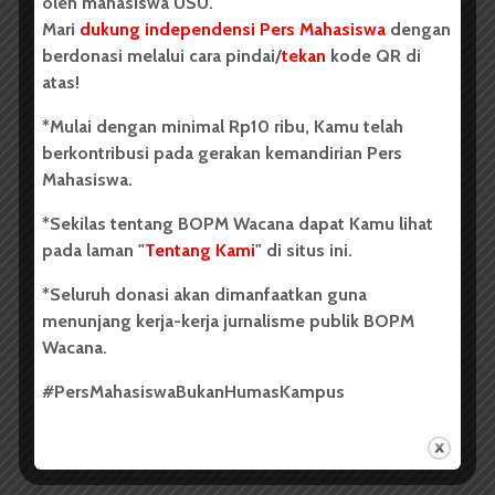
oleh mahasiswa USU.
Teknik Mesin Optimis
Mari
dukung independensi Pers Mahasiswa
dengan
berdonasi melalui cara pindai/
tekan
kode QR di
Dapatkan Akreditasi A
atas!
*Mulai dengan minimal Rp10 ribu, Kamu telah
berkontribusi pada gerakan kemandirian Pers
Mahasiswa.
*Sekilas tentang BOPM Wacana dapat Kamu lihat
pada laman "
Tentang Kami
" di situs ini.
Redaksi
20 November 2014
2 menit waktu baca
*Seluruh donasi akan dimanfaatkan guna
menunjang kerja-kerja jurnalisme publik BOPM
Wacana.
Jumlah Dosen Jadi Kendala
#PersMahasiswaBukanHumasKampus
Agribisnis Dapat Akreditasi A