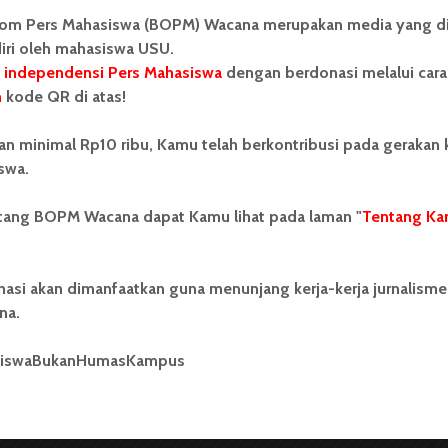
il mendapat akreditasi A, namun Sastra Arab sudah
om Pers Mahasiswa (BOPM) Wacana merupakan media yang di
pkan diri untuk pengajuan kembali borang, pasalnya
iri oleh mahasiswa USU.
an habis. Dalam pemenuhan borang nanti, diperlukan
 independensi Pers Mahasiswa
dengan berdonasi melalui cara
n perbaikan semua administrasi.
n
kode QR di atas!
***
an minimal Rp10 ribu, Kamu telah berkontribusi pada gerakan
swa.
 Ayat 21 dalam Peraturan Pemerintah Republik
Standar Nasional Pendidikan dijelaskan akreditasi
ntang BOPM Wacana dapat Kamu lihat pada laman "
Tentang Ka
an/atau satuan pendidikan berdasarkan kriteria yang
rlaku selama lima tahun, saat akreditasi mendekati
 harus mengajukan kembali borang akreditasinya
nasi akan dimanfaatkan guna menunjang kerja-kerja jurnalisme
n mengirimkan
assessor
atau tim peninjau untuk
na.
sangkutan.
siswaBukanHumasKampus
-poin dan pernyataan mengenai instansi yang kemudian
esor
dalam meninjau.
Assessor
biasanya be rasal dari
pilih melalui seleksi di BAN­PT.