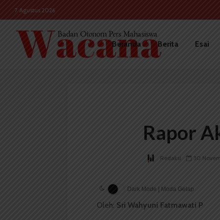
7 Agustus 2026
Beranda
Berita
Esai
Rapor Ak
Redaksi
30 Novem
Dark Mode | Moda Gelap
Oleh:
Sri Wahyuni Fatmawati P