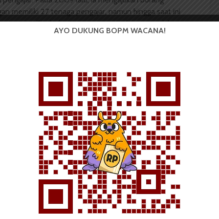
gan memiliki 27 tenaga pengajar, namun hingga saat ini
a pengajar. Tigabelas tenaga pengajar lainnya sudah
AYO DUKUNG BOPM WACANA!
tu 2009­-2013.
 harap, ke depannya jumlah tenaga pengajar ini masih
ana dan prasarana juga menjadi sorotan di Sastra Arab
dai, penggunaan proyektor serta alat-­alat
imal.
bergilir dengan departemen lain di FIB,” keluh Puji.
abdian pada masyarakat banyak dilakukan, sumber
ri Direktorat Jenderal Pendidikan dan Perguruan
hibah hingga swadaya. Sayangnya, pengadaan dana dari
lit terkait birokrasi yang berbelit dan tingginya
tian dan pengabdian masyarakat menjadi alasannya.