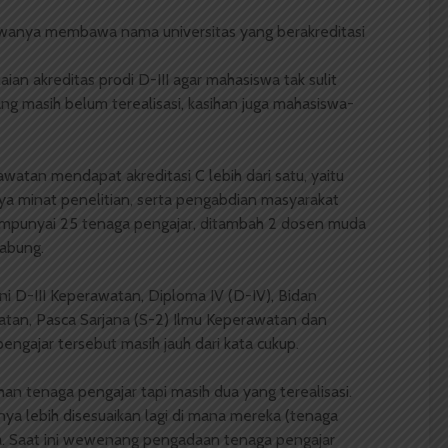
swanya membawa nama universitas yang berakreditasi
an akreditas prodi D-III agar mahasiswa tak sulit
g masih belum terealisasi, kasihan juga mahasiswa­-
rawatan mendapat akreditasi C lebih dari satu, yaitu
ya minat penelitian, serta pengabdian masyarakat
empunyai 25 tenaga pengajar, ditambah 2 dosen muda
abung.
i D-III Keperawatan, Diploma IV (D-­IV), Bidan
watan, Pasca Sarjana (S-2) Ilmu Keperawatan dan
pengajar tersebut masih jauh dari kata cukup.
n tenaga pengajar tapi masih dua yang terealisasi.
snya lebih disesuaikan lagi di mana mereka (tenaga
ya. Saat ini wewenang pengadaan tenaga pengajar