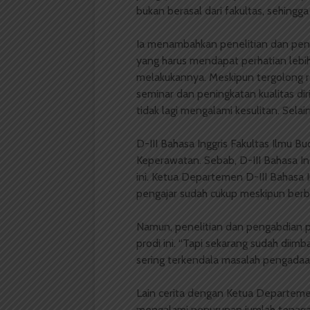
bukan berasal dari fakultas, sehingg
Ia menambahkan penelitian dan peng
yang harus mendapat perhatian lebih
melakukannya. Meskipun tergolong r
seminar dan peningkatan kualitas di
tidak lagi mengalami kesulitan. Selai
D-III Bahasa Inggris Fakultas Ilmu B
Keperawatan. Sebab, D-III Bahasa In
ini. Ketua Departemen D-III Bahasa
pengajar sudah cukup meskipun berba
Namun, penelitian dan pengabdian p
prodi ini. “Tapi sekarang sudah dii
sering terkendala masalah pengadaan
Lain cerita dengan Ketua Departemen
mengalami penurunan jumlah tenaga 