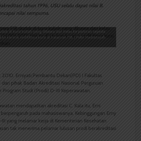
akreditasi tahun 1996, USU selalu dapat nilai B.
encapai nilai sempurna.
duk di kursi kuliah yang dibawa dari kelas ke parkiran sepeda
ukan karena sedikitnya kursi di halaman FIB. | Pebri Hadiansyah
s 2010. Erniyati,Pembantu Dekan(PD) I Fakultas
ari pihak Badan Akreditasi Nasional­ Perguruan
i Program Studi (Prodi) D-III Keperawatan.
rawatan mendapatkan akreditasi C. Kala itu, Erni
an berpengaruh pada mahasiswanya. Kebinggungan Erny
D-III yang melamar kerja di Kementerian Kesehatan
asan tak menerima pelamar lulusan prodi berakreditasi