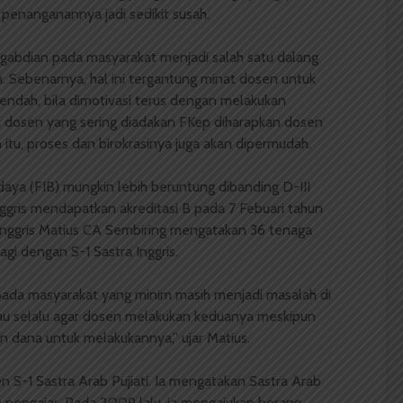
a penanganannya jadi sedikit susah.
abdian pada masyarakat menjadi salah satu dalang
. Sebenarnya, hal ini tergantung minat dosen untuk
endah, bila dimotivasi terus dengan melakukan
ri dosen yang sering diadakan FKep diharapkan dosen
n itu, proses dan birokrasinya juga akan dipermudah.
udaya (FIB) mungkin lebih beruntung dibanding D-III
ggris mendapatkan akreditasi B pada 7 Febuari tahun
 Inggris Matius CA Sembiring mengatakan 36 tenaga
gi dengan S-1 Sastra Inggris.
ada masyarakat yang minim masih menjadi masalah di
mbau selalu agar dosen melakukan keduanya meskipun
 dana untuk melakukannya,” ujar Matius.
 S-1 Sastra Arab Pujiati. Ia mengatakan Sastra Arab
pengajar. Pada 2009 lalu, ia mengajukan borang