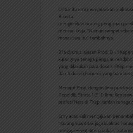
Untuk itu Erni menyarankan mahasi
B serta
mengirimkan borang pengajuan penilai
mencari kerja. “Namun sampai sekaran
mahasiswa itu,” tambahnya.
Bila dirunut, alasan Prodi D-III Kepe
kurangnya tenaga pengajar, rendahn
yang dilakukan para dosen. FKep m
dan 5 dosen honorer yang baru berg
Menurut Erny, dengan lima prodi yakn
Pendidik, Strata 1 (S-1) Ilmu Kepera
profesi Ners di FKep, jumlah tenaga 
Erny acap kali mengajukan penambaha
“Kurang kuantitas juga kualitas, haru
pengajar—
red
) ditempatkan,” katan