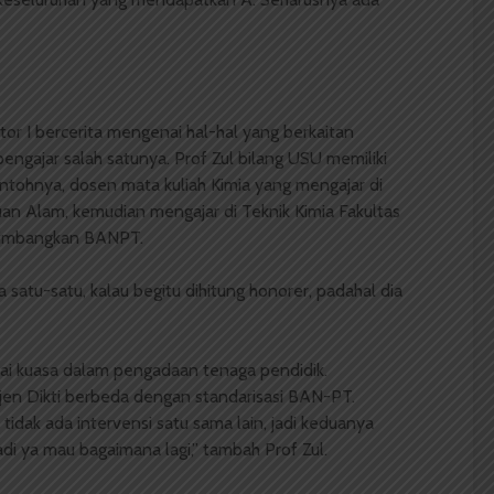
tor I bercerita mengenai hal-­hal yang berkaitan
engajar salah satunya. Prof Zul bilang USU memiliki
ntohnya, dosen mata kuliah Kimia yang mengajar di
an Alam, kemudian mengajar di Teknik Kimia Fakultas
rtimbangkan BAN­PT.
atu­-satu, kalau begitu dihitung honorer, padahal dia
i kuasa dalam pengadaan tenaga pendidik.
en Dikti berbeda dengan standarisasi BAN-­PT.
idak ada intervensi satu sama lain, jadi keduanya
Jadi ya mau bagaimana lagi,” tambah Prof Zul.