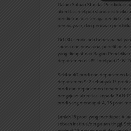
Dalam Satuan Standar Pendidikan ad
akreditasi meliputi standar isi kurik
pendidikan dan tenaga pendidik, sar
pembiayaan, dan penilaian pendidika
Di USU sendiri ada beberapa hal yan
sarana dan prasarana, penelitian d
yang didapat dari Bagian Pendidikan 
departemen di USU meliputi D-­IV, D-I
Sekitar 40 prodi dan departemen lainn
departemen S-2 sebanyak 15 prodi d
prodi dan departemen tersebut masi
pengajuan akreditasi kepada BAN-­PT
prodi yang mendapat A, 75 prodi me
Jumlah 18 prodi yang mendapat A jau
sebuah institusi/perguruan tinggi. Se
minimal 25 persen prodi dari jumla