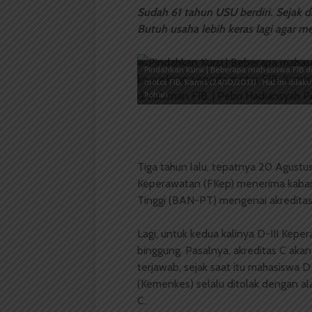
Sudah 61 tahun USU berdiri. Sejak di
Butuh usaha lebih keras lagi agar m
Pindahkan Kursi | Beberapa mahasiswa FIB du
motor FIB, Kamis (24/10/2013) . Hal ini dilak
Pohan
Tiga tahun lalu, tepatnya 20 Agustu
Keperawatan (FKep) menerima kabar d
Tinggi (BAN­-PT) mengenai akreditas
Lagi, untuk kedua kalinya D-III Kepe
binggung. Pasalnya, akreditas C ak
terjawab, sejak saat itu mahasiswa 
(Kemenkes) selalu ditolak dengan al
C.