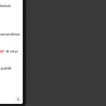
kelola
 kemandirian
mi
" di situs
 publik