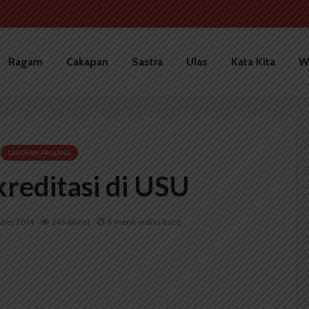
Ragam
Cakapan
Sastra
Ulas
Kata Kita
W
LAPORAN PANJANG
reditasi di USU
ber 2014
246 dilihat
9 menit waktu baca