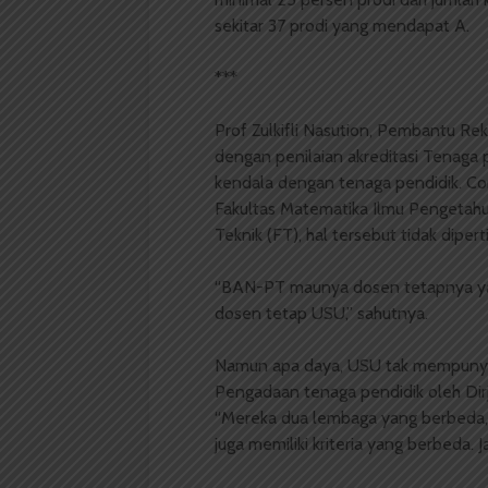
sekitar 37 prodi yang mendapat A.
***
Prof Zulkifli Nasution, Pembantu Rek
dengan penilaian akreditasi Tenaga p
kendala dengan tenaga pendidik. Co
Fakultas Matematika Ilmu Pengetahu
Teknik (FT), hal tersebut tidak dipe
“BAN­-PT maunya dosen tetapnya ya s
dosen tetap USU,” sahutnya.
Namun apa daya, USU tak mempunya
Pengadaan tenaga pendidik oleh Dirj
“Mereka dua lembaga yang berbeda, t
juga memiliki kriteria yang berbeda. 