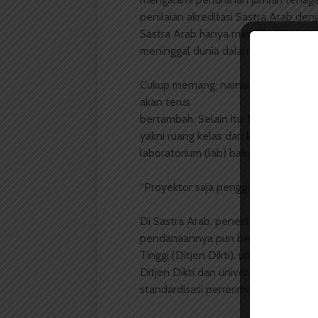
penilaian akreditasi Sastra Arab den
Sastra Arab hanya memiliki 14 tenag
meninggal dunia dalam rentang wak
Cukup memang, namun pas­-pasan. Ia
akan terus
bertambah. Selain itu, kurangnya sar
yakni ruang kelas dan kursi tak mema
laboratorium (lab) bahasa tidak maks
“Proyektor saja penggunaannya harus 
Di Sastra Arab, penelitian dan peng
pendanaannya pun beragam. Mulai da
Tinggi (Ditjen Dikti), universitas, 
Ditjen Dikti dan universitas sedikit su
standardisasi penerima dana peneli