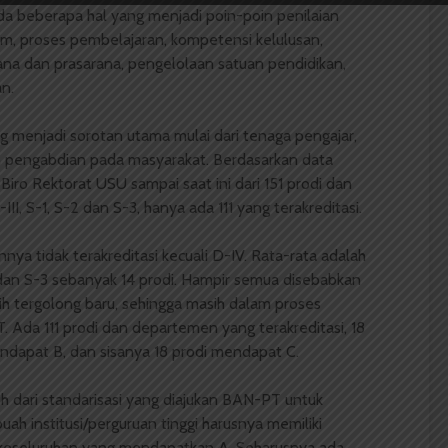
a beberapa hal yang menjadi poin­-poin penilaian
ulum, proses pembelajaran, kompetensi kelulusan,
ana dan prasarana, pengelolaan satuan pendidikan,
n.
g menjadi sorotan utama mulai dari tenaga pengajar,
an pengabdian pada masyarakat. Berdasarkan data
Biro Rektorat USU sampai saat ini dari 151 prodi dan
II, S-1, S-2 dan S-3, hanya ada 111 yang terakreditasi.
ya tidak terakreditasi kecuali D-­IV. Rata-­rata adalah
an S-3 sebanyak 14 prodi. Hampir semua disebabkan
h tergolong baru, sehingga masih dalam proses
. Ada 111 prodi dan departemen yang terakreditasi, 18
ndapat B, dan sisanya 18 prodi mendapat C.
h dari standarisasi yang diajukan BAN­-PT untuk
buah institusi/perguruan tinggi harusnya memiliki
h keseluruhan yang mendapatkan A. Seharusnya ada