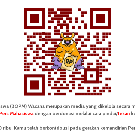
BERITA KAMPUS
Panitia PMB FH Tetap Terbagi
Dua
Redaksi
26 Juni 2013
2 menit waktu baca
wa (BOPM) Wacana merupakan media yang dikelola secara m
BERITA KAMPUS
Pers Mahasiswa
dengan berdonasi melalui cara pindai/
tekan
ko
 ribu, Kamu telah berkontribusi pada gerakan kemandirian Pe