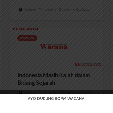
Redaksi
4 Juli 2013
2 menit waktu baca
BERITA KOTA
Indonesia Masih Kalah dalam
Bidang Sejarah
Redaksi
28 Juni 2013
2 menit waktu baca
AYO DUKUNG BOPM WACANA!