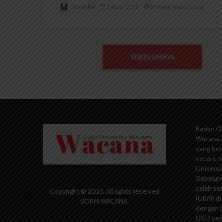
Redaksi
24 Juni 2013
2 menit waktu baca
SEBELUMNYA
Badan O
Wacana 
yang berd
secara m
Universi
Sebelum
salah sa
Copyright © 2023. All rights reserved
(UKM) di
BOPM WACANA.
dengan 
USU yang 