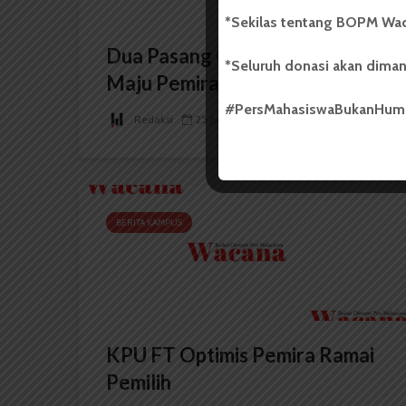
*Sekilas tentang BOPM Wac
Dua Pasang Cagub-Cawagub
*Seluruh donasi akan diman
Maju Pemira FKep
#PersMahasiswaBukanHu
Redaksi
25 Juni 2013
2 menit waktu baca
BERITA KAMPUS
KPU FT Optimis Pemira Ramai
Pemilih