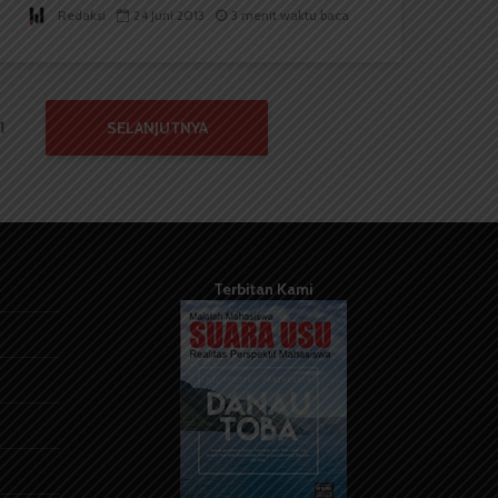
Redaksi
24 Juni 2013
3 menit waktu baca
1
SELANJUTNYA
Terbitan Kami