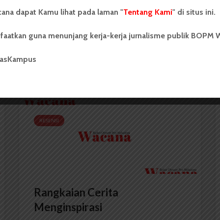
ana dapat Kamu lihat pada laman "
Tentang Kami
" di situs ini.
UMB-PT Jalur Reguler
faatkan guna menunjang kerja-kerja jurnalisme publik BOPM 
Dihapus, Jalur Mandiri Terima...
masKampus
Redaksi
25 Juni 2013
2 menit waktu baca
RESENSI
Rangkaian Cerita
Menginspirasi