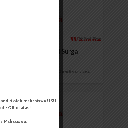
CERPEN
Memesan Kamar di Surga
Redaksi
26 Juni 2013
5 menit waktu baca
andiri oleh mahasiswa USU.
CERPEN
de QR di atas!
rs Mahasiswa.