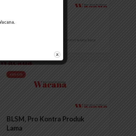
Paradoks
Wacana.
Redaksi
25 Juni 2013
5 menit waktu baca
KATA KITA
BLSM, Pro Kontra Produk
Lama