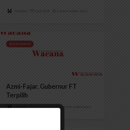
Redaksi
1 Juli 2013
2 menit waktu baca
BERITA KAMPUS
Azmi-Fajar, Gubernur FT
Terpilih
Redaksi
27 Juni 2013
2 menit waktu baca