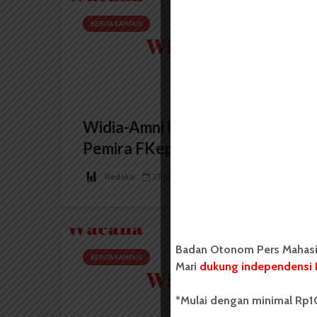
BERITA KAMPUS
Widia-Amni Menangkan
Pemira FKep
Redaksi
27 Juni 2013
2 menit waktu baca
Badan Otonom Pers Mahasis
BERITA KAMPUS
Mari
dukung independensi 
*Mulai dengan minimal Rp10