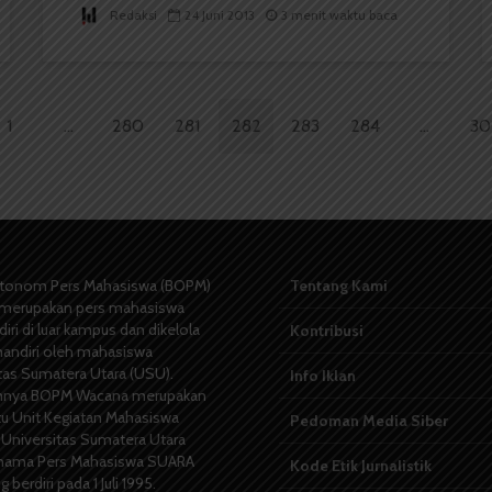
Redaksi
24 Juni 2013
3 menit waktu baca
1
…
280
281
282
283
284
…
30
tonom Pers Mahasiswa (BOPM)
Tentang Kami
merupakan pers mahasiswa
iri di luar kampus dan dikelola
Kontribusi
andiri oleh mahasiswa
tas Sumatera Utara (USU).
Info Iklan
nya BOPM Wacana merupakan
tu Unit Kegiatan Mahasiswa
Pedoman Media Siber
 Universitas Sumatera Utara
nama Pers Mahasiswa SUARA
Kode Etik Jurnalistik
berdiri pada 1 Juli 1995.