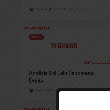
Redaksi
4 Juli 2013
1 menit waktu baca
RESENSI
Analisis Sisi Lain Fenomena
Dunia
Redaksi
1 Juli 2013
4 menit waktu baca