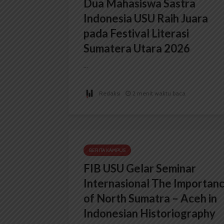
Dua Mahasiswa Sastra
Indonesia USU Raih Juara
pada Festival Literasi
Sumatera Utara 2026
...
Redaksi
2 menit waktu baca
BERITA KAMPUS
FIB USU Gelar Seminar
Internasional The Importan
of North Sumatra – Aceh in
Indonesian Historiography