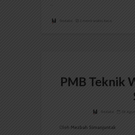
...
Redaksi
2 menit waktu baca
PMB Teknik 
Redaksi
28 Agus
Oleh
Mezbah Simanjuntak