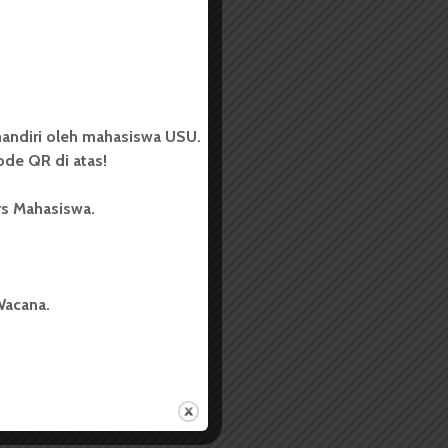
andiri oleh mahasiswa USU.
de QR di atas!
rs Mahasiswa.
Wacana.