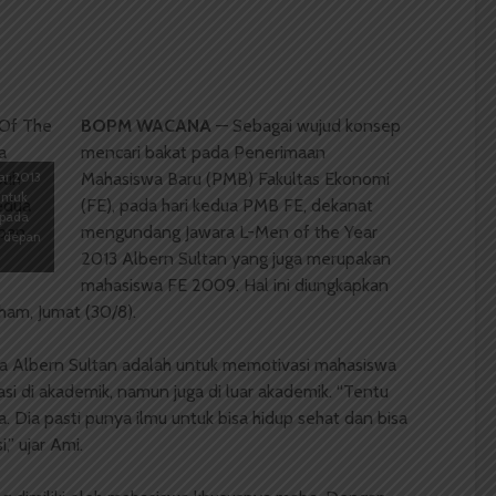
BOPM WACANA
— Sebagai wujud konsep
mencari bakat pada Penerimaan
ar 2013
Mahasiswa Baru (PMB) Fakultas Ekonomi
untuk
(FE), pada hari kedua PMB FE, dekanat
 pada
mengundang Jawara L-Men of the Year
n depan
2013 Albern Sultan yang juga merupakan
mahasiswa FE 2009. Hal ini diungkapkan
ham, Jumat (30/8).
a Albern Sultan adalah untuk memotivasi mahasiswa
si di akademik, namun juga di luar akademik. “Tentu
a. Dia pasti punya ilmu untuk bisa hidup sehat dan bisa
” ujar Ami.