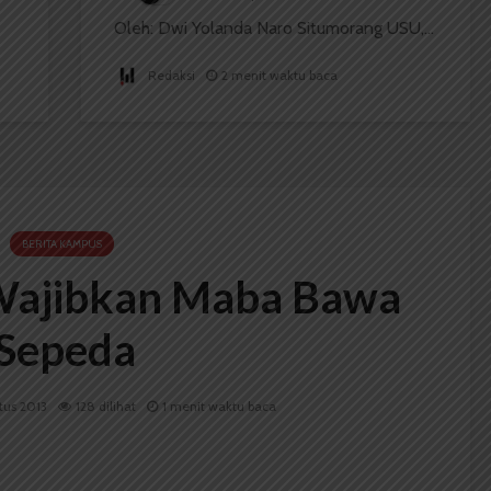
Oleh: Dwi Yolanda Naro Situmorang USU,...
Redaksi
2 menit waktu baca
BERITA KAMPUS
Wajibkan Maba Bawa
Sepeda
tus 2013
128 dilihat
1 menit waktu baca