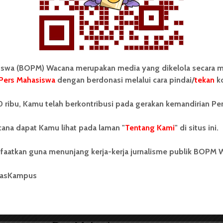
 Mahasiswa (BOPM) Wacana merupakan pers
ri di luar kampus dan dikelola secara mandiri oleh
as Sumatera Utara (USU).
wa (BOPM) Wacana merupakan media yang dikelola secara m
Pers Mahasiswa
dengan berdonasi melalui cara pindai/
tekan
ko
 ribu, Kamu telah berkontribusi pada gerakan kemandirian Pe
PMB Teknik Wajibkan Maba Bawa
Sepeda
ana dapat Kamu lihat pada laman "
Tentang Kami
" di situs ini.
faatkan guna menunjang kerja-kerja jurnalisme publik BOPM 
masKampus
BERITA KAMPUS