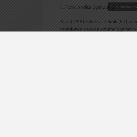
Foto: Andika Sy
Baru (PMB) Fakultas Teknik (FT) me
membawa sepeda selama tiga hari yai
cinta lingkungan dan
back to green
. 
panitia PMB FT, Selasa (27/8).
Menurut Amanda, membawa sepeda b
hanya masalah teknis saja. “Kan
uda
masalah pengamanan, pihak fakultas 
dikasih karcis untuk keamanannya,”
tidak membawa sepeda akan diberi
Andi Hidayat mahasiswa departemen
ini. Menurutnya dengan naik sepeda 
krisis energi seperti sekarang. Selai
dan yang paling utama naik sepeda 
para penggunanya.