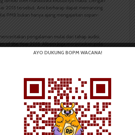
ng dimiliki oleh mahasiswa khususnya maba. Dengan
ear 2013 tersebut, Ami berharap dapat memancing
nilai PMB bukan hanya ajang mengajarkan sopan-
menceritakan pengalaman mulai dari tahap audisi,
en of the Year 2013. Albern juga menjelaskan pola
s
dengan nutrisi yang baik, tidur yang cukup dan
AYO DUKUNG BOPM WACANA!
dengan Komunitas L-Men Kota Medan dalam rangkaian