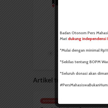
Badan Otonom Pers
mahasiswa yang berdi
mahasiswa Universit
LIHAT SEMUA ARTIKEL
Badan Otonom Pers Mahasis
Mari
dukung independensi 
*Mulai dengan minimal Rp10
Bus Kampus Tak Miliki Jadwal
Operasi Teratur
*Sekilas tentang BOPM Wac
*Seluruh donasi akan diman
Artikel terkait lain
#PersMahasiswaBukanHu
BERITA KAMPUS