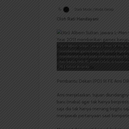
Dark Mode | Moda Gelap
Oleh
Rati Handayani
(Kiri) Albern Sultan, jawara L-Men Of The Ye
memberikan games berupa latihan singkat 
membentuk tubuh pada mahasiswa baru FE
hari kedua PMB FE, Jumat (30/8) di halama
FE.| Sofiari Ananda
Pembantu Dekan (PD) III FE Ami Dil
Ami menjelaskan, tujuan diundangny
baru (maba) agar tak hanya berpresta
saja dia tak hanya menang begitu saj
menjawab pertanyaan saat kompetisi,