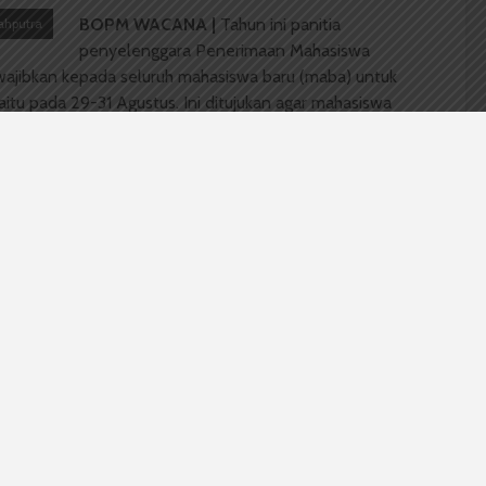
BOPM WACANA |
Tahun ini panitia
ahputra
penyelenggara Penerimaan Mahasiswa
wajibkan kepada seluruh mahasiswa baru (maba) untuk
tu pada 29-31 Agustus. Ini ditujukan agar mahasiswa
Hal ini dijelaskan oleh Amanda Julia selaku ketua
ukanlah sesuatu yang memberatkan karena itu
h
mahasiswa jadi pandai-pandai lah,” katanya. Untuk
telah membuat parkiran khusus sepeda. “Jadi nanti
 jelasnya. Amanda menambahkan, bagi mahasiswa yang
kan
punishment.
 Teknik Elektro 2010 menyambut baik hal
bisa mengurangi subsidi pemerintah di saat kondisi
n itu tubuh menjadi sehat karena seperti berolahraga,
merupakan sesuatu yang akan menguji mental bagi