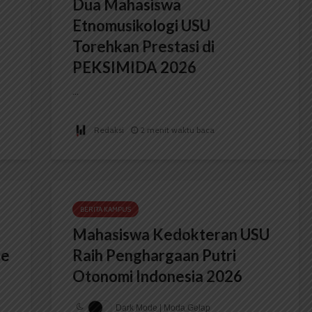
Dua Mahasiswa
Etnomusikologi USU
Torehkan Prestasi di
PEKSIMIDA 2026
...
Redaksi
2 menit waktu baca
BERITA KAMPUS
Mahasiswa Kedokteran USU
ce
Raih Penghargaan Putri
Otonomi Indonesia 2026
Dark Mode | Moda Gelap