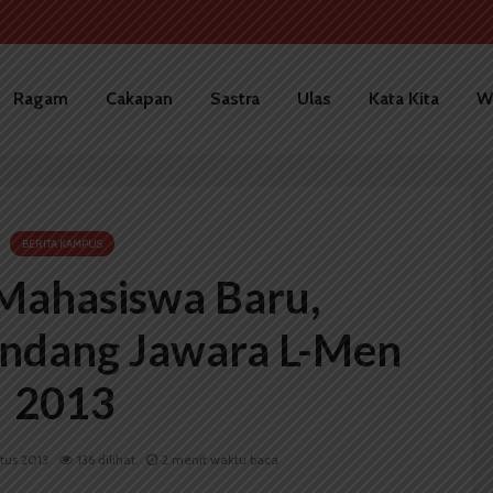
Ragam
Cakapan
Sastra
Ulas
Kata Kita
W
BERITA KAMPUS
 Mahasiswa Baru,
ndang Jawara L-Men
2013
tus 2013
136 dilihat
2 menit waktu baca