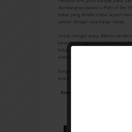
Menurut Ami, pasti banyak bakat ya
diundangnya Jawara L-Men of the Y
bakat yang dimiliki maba. Ia pun me
santun dengan cara tiarap-tiarap.
Untuk mengisi acara, Albern sendiri 
karantina hingga menjadi jawara L-M
hidup sehat untuk meraih tubuh
atleti
olahraga yang teratur.
Kunjungan Albern kali ini bersama 
acara L-Men Goes to Campus.
Komentar Facebook Anda
Redaksi