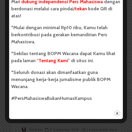
Mari
dukung independensi Pers Mahasiswa
dengan
berdonasi melalui cara pindai/
tekan
kode QR di
atas!
*Mulai dengan minimal Rp10 ribu, Kamu telah
berkontribusi pada gerakan kemandirian Pers
Redaksi
17 September 2015
2 menit waktu baca
Mahasiswa.
*Sekilas tentang BOPM Wacana dapat Kamu lihat
pada laman "
Tentang Kami
" di situs ini.
Kemenhan Sosialisasikan RUU
*Seluruh donasi akan dimanfaatkan guna
PSDN-P
menunjang kerja-kerja jurnalisme publik BOPM
Wacana.
#PersMahasiswaBukanHumasKampus
Redaksi
17 September 2015
2 menit waktu baca