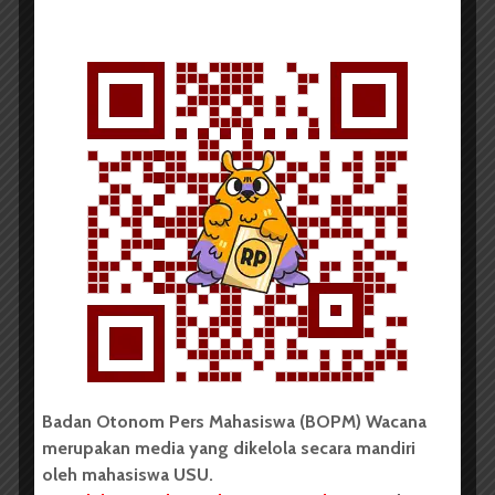
Prof Banyu: Indonesia Bisa Jadi
Preman Dunia
Redaksi
17 September 2015
2 menit waktu baca
Tiga Makna Strategis RUU
PSDN-P
Badan Otonom Pers Mahasiswa (BOPM) Wacana
merupakan media yang dikelola secara mandiri
oleh mahasiswa USU.