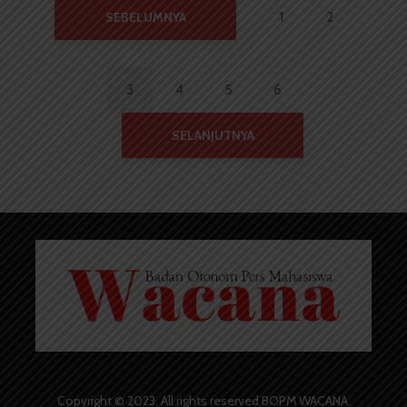
1
2
SEBELUMNYA
3
4
5
6
SELANJUTNYA
Copyright © 2023. All rights reserved BOPM WACANA.