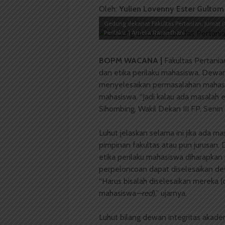
Oleh:
Yulien Lovenny Ester Gultom
Gedung dekanat Fakultas Pertanian, Jumat (
Perilaku. | Amelia Ramadhani
BOPM WACANA |
Fakultas Pertani
dan etika perilaku mahasiswa. Dewan
menyelesaikan permasalahan mahasis
mahasiswa. “Jadi kalau ada masalah en
Sihombing, Wakil Dekan III FP, Senin 
Luhut jelaskan selama ini jika ada m
pimpinan fakultas atau pun jurusan
etika perilaku mahasiswa diharapkan
perpeloncoan dapat diselesaikan de
“Harus bisalah diselesaikan mereka (
mahasiswa
—red
),” ujarnya.
Luhut bilang dewan integritas akade