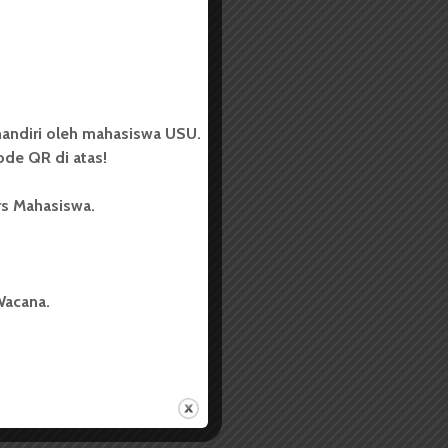
andiri oleh mahasiswa USU.
de QR di atas!
rs Mahasiswa.
Wacana.