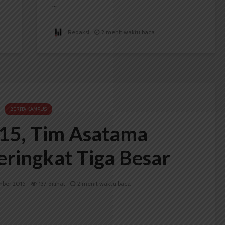
...
Redaksi
2 menit waktu baca
BERITA KAMPUS
5, Tim Asatama
eringkat Tiga Besar
mber 2015
137 dilihat
2 menit waktu baca