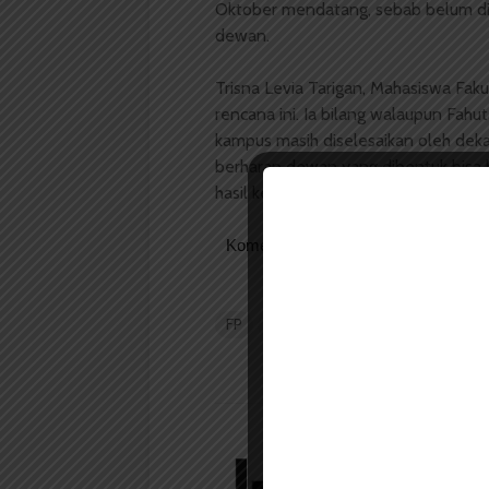
Oktober mendatang, sebab belum dil
dewan.
Trisna Levia Tarigan, Mahasiswa Fak
rencana ini. Ia bilang walaupun Fahu
kampus masih diselesaikan oleh dekan
berharap dewan yang dibentuk bisa b
hasil kerjanya dengan mampu menye
Komentar Facebook Anda
FP
Luhut
Sihombing
SUARA
Redaksi