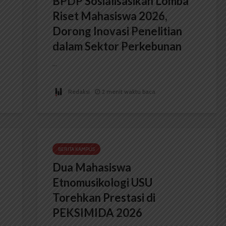
BPDP Sosialisasikan Lomba
Riset Mahasiswa 2026,
Dorong Inovasi Penelitian
dalam Sektor Perkebunan
...
Redaksi
2 menit waktu baca
BERITA KAMPUS
Dua Mahasiswa
Etnomusikologi USU
Torehkan Prestasi di
PEKSIMIDA 2026