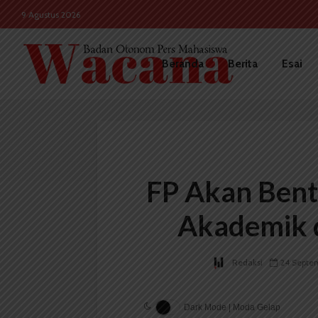
9 Agustus 2026
Beranda
Berita
Esai
FP Akan Bent
Akademik d
Redaksi
24 Septe
Dark Mode | Moda Gelap