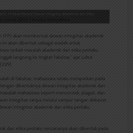
8/5). FP Akan Bentuk Dewan Integritas Akademik dan Etika
an (FP) akan membentuk dewan integritas akademik
 ini akan dibentuk sebagai wadah untuk
wa terkait masalah akademik dan etika perilaku
ggak langsung ke tingkat fakultas,” ujar Luhut
(21/9).
asalah di fakultas, mahasiswa selalu melaporkan pada
. Dengan dibentuknya dewan integritas akademik dan
 masalah mahasiswa seperti mencontek, plagiat, dan
wan integritas tanpa melalui campur tangan dekanat.
dewan integritas akademik dan etika perilaku
mik dan etika perilaku rencananya akan dibentuk pada