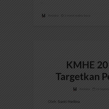
...
Redaksi
2 menit waktu baca
KMHE 201
Targetkan P
Redaksi
24 Septe
Oleh:
Santi Herlina