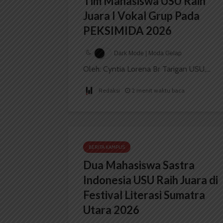
Tim Mahasiswa USU Raih
Juara I Vokal Grup Pada
PEKSIMIDA 2026
Dark Mode | Moda Gelap
Oleh: Cyntia Lorena Br Tarigan USU,...
Redaksi
2 menit waktu baca
BERITA KAMPUS
Dua Mahasiswa Sastra
Indonesia USU Raih Juara di
Festival Literasi Sumatra
Utara 2026