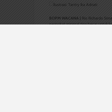
BOPM WACANA |
Rio Richardo Sim
peringkat minimal tiga besar untuk 
Kontes Mobil Hemat Energi (KMHE) 
mendatang di Sirkuit Tanjuruhan, M
peringkat kelima, Selasa (21/9).
Rio berujar evaluasi dan kekurangan
menampilkan yang lebih baik tahun in
milik peserta lain. Tahun lalu, tim A
Prototype
dengan bobot enam puluh 
Targetnya tahun ini Tim Asatama ak
40 Kg. Inilah yang jadi alasan tim y
“Sebenarnya didukung karena semangat
Selain itu, Rio jelaskan tahun ini tim