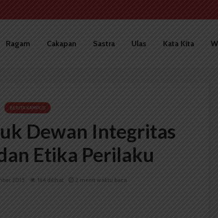
Ragam
Cakapan
Sastra
Ulas
Kata Kita
W
BERITA KAMPUS
uk Dewan Integritas
an Etika Perilaku
mber 2015
164 dilihat
2 menit waktu baca