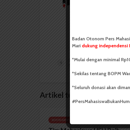
Badan Otonom Pers
mahasiswa yang berdi
mahasiswa Universit
LIHAT SEMUA ARTIKEL
Badan Otonom Pers Mahasis
Mari
dukung independensi 
*Mulai dengan minimal Rp10
BKM Ar-Rahmah Libatkan
Mahasiswa Jadi Panitia Kurban
*Sekilas tentang BOPM Wac
*Seluruh donasi akan diman
Artikel terkait lain
#PersMahasiswaBukanHu
BERITA KAMPUS