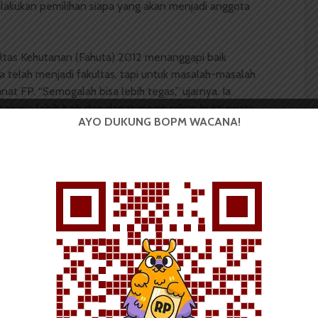
akukan pemilihan siapa yang akan menjadi anggota
ultas Kehutanan (Fahuta) 2012 menanggapi baik
ta telah menjadi fakultas, tapi untuk masalah-masalah
at FP. “Semogalah bisa lebih tegas,” ujarnya. Ia
ekerja lebih baik dan dapat memberikan bukti nyata
AYO DUKUNG BOPM WACANA!
lesaikan masalah mahasiswa.
suarausu.co
usu
Yulien Lovenny Ester Gultom