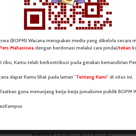
 Mahasiswa (BOPM) Wacana merupakan pers
ri di luar kampus dan dikelola secara mandiri oleh
as Sumatera Utara (USU).
wa (BOPM) Wacana merupakan media yang dikelola secara m
Pers Mahasiswa
dengan berdonasi melalui cara pindai/
tekan
ko
 ribu, Kamu telah berkontribusi pada gerakan kemandirian Pe
KMHE 2015, Tim Asatama
Targetkan Peringkat Tiga Besar
ana dapat Kamu lihat pada laman "
Tentang Kami
" di situs ini.
faatkan guna menunjang kerja-kerja jurnalisme publik BOPM 
masKampus
BERITA KAMPUS