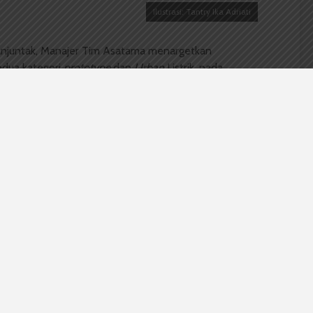
Ilustrasi: Tantry Ika Adriati
anjuntak, Manajer Tim Asatama menargetkan
kedua kategori
prototype
dan
Urban
Listrik
,
pada
2015 yang akan dilaksanakan pada 21-25 Oktober
alang. Pada lomba tahun lalu Asatama mendapat
 pada lomba tahun lalu dijadikan cerminan untuk
i, misalnya bobot mobil yang terlalu berat dibanding
satama juga hanya mengikuti satu kategori saja yakni
kilogram.
an membuat bobot yang lebih ringan lagi menjadi 30-
akin akan mendapat minimal peringkat tiga besar.
 kita juga,” ujar Rio.
 akan ikuti dua kategori lomba yakni kategori
Prototype