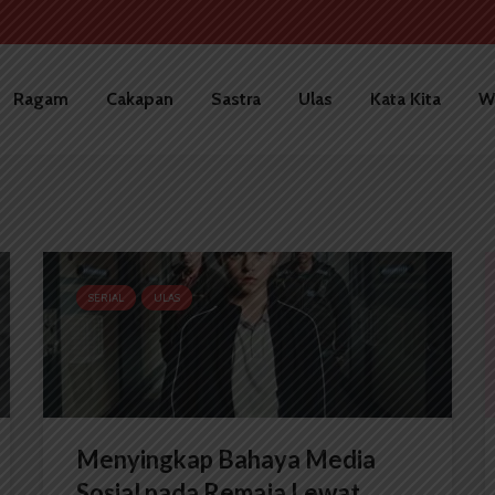
Ragam
Cakapan
Sastra
Ulas
Kata Kita
W
SERIAL
ULAS
Menyingkap Bahaya Media
Sosial pada Remaja Lewat...