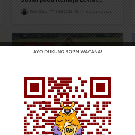
Firda Elisa
16 Juli 2026
4 menit waktu baca
SINEMA
ULAS
AYO DUKUNG BOPM WACANA!
Abadi Nan Jaya: Film Zombie
dengan Tampilan Budaya...
Firda Elisa
13 November 2025
4 menit waktu baca