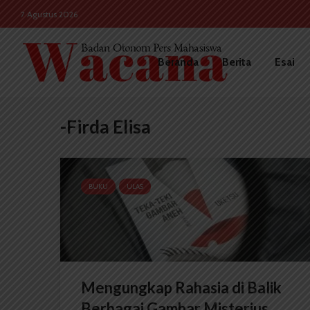
7 Agustus 2026
Beranda
Berita
Esai
-Firda Elisa
BUKU
ULAS
Mengungkap Rahasia di Balik
Berbagai Gambar Misterius...