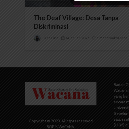
The Deaf Village: Desa Tanpa
Diskriminasi
Firda Elisa
14 Januari 2025
5 menit waktu baca
Badan O
Wacana 
yang berd
secara m
Universi
Sebelum
salah sa
Copyright © 2023. All rights reserved
(UKM) di
BOPM WACANA.