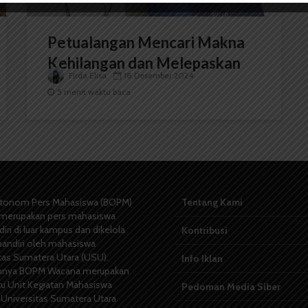
Petualangan Mencari Makna
Kehilangan dan Melepaskan
Firda Elisa
18 Desember 2024
5 menit waktu baca
tonom Pers Mahasiswa (BOPM)
Tentang Kami
merupakan pers mahasiswa
iri di luar kampus dan dikelola
Kontribusi
andiri oleh mahasiswa
tas Sumatera Utara (USU).
Info Iklan
nya BOPM Wacana merupakan
tu Unit Kegiatan Mahasiswa
Pedoman Media Siber
 Universitas Sumatera Utara