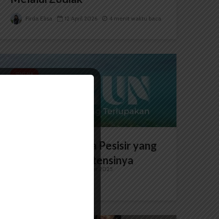
Firda Elisa
12 April 2026
4 menit waktu baca
SINEMA
Lamun, Si Penjaga Pesisir yang
Terlupakan Eksistensinya
Firda Elisa
3 September 2025
5 menit waktu baca