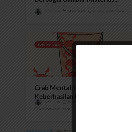
Firda Elisa
24 Juli 2026
4 menit waktu baca
TAHUKAH ANDA
Crab Mentality: Ketika
Keberhasilan Orang Lain...
Firda Elisa
25 Februari 2026
4 menit waktu baca