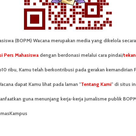
BUKU
iswa (BOPM) Wacana merupakan media yang dikelola secara
Cara Menghargai Hidup dalam
i Pers Mahasiswa
dengan berdonasi melalui cara pindai/
tekan
Buku “Seporsi Mie Ayam...
10 ribu, Kamu telah berkontribusi pada gerakan kemandirian 
Firda Elisa
8 Mei 2025
5 menit waktu baca
acana dapat Kamu lihat pada laman "
Tentang Kami
" di situs in
anfaatkan guna menunjang kerja-kerja jurnalisme publik BOP
BUKU
ULAS
umasKampus