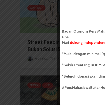
GAYA HIDUP
Badan Otonom Pers Mahas
USU.
Street Feeding pada Kucing
Mari
dukung independens
Bukan Solusi Selamanya
*Mulai dengan minimal Rp
Firda Elisa
5 Juli 2025
4 menit waktu baca
*Sekilas tentang BOPM W
*Seluruh donasi akan dim
SINEMA
ULAS
#PersMahasiswaBukanH