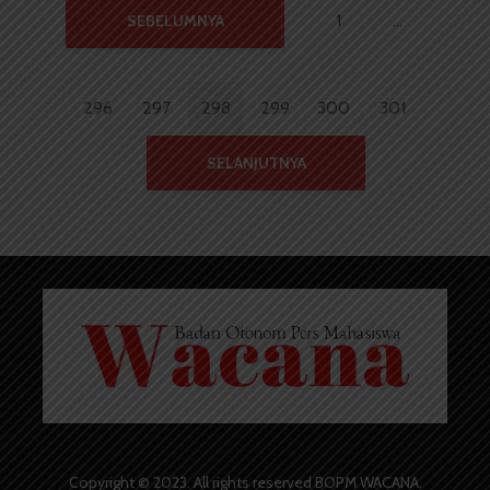
1
…
SEBELUMNYA
296
297
298
299
300
301
SELANJUTNYA
Copyright © 2023. All rights reserved BOPM WACANA.