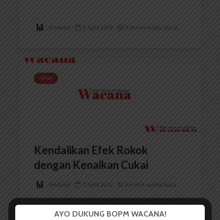
Redaksi
5 April 2012
5 menit waktu baca
OPINI
Kendalikan Efek Rokok
dengan Kenaikan Cukai
Redaksi
5 April 2012
3 menit waktu baca
AYO DUKUNG BOPM WACANA!