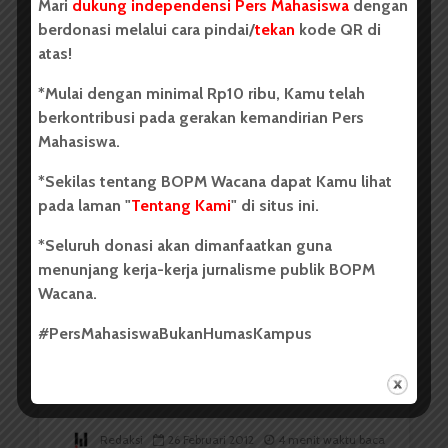
Mari
dukung independensi Pers Mahasiswa
dengan
berdonasi melalui cara pindai/
tekan
kode QR di
HMM Kembali Adakan
atas!
Olimpiade Matematika USU
*Mulai dengan minimal Rp10 ribu, Kamu telah
berkontribusi pada gerakan kemandirian Pers
Redaksi
29 Februari 2012
2 menit waktu baca
Mahasiswa.
*Sekilas tentang BOPM Wacana dapat Kamu lihat
pada laman "
Tentang Kami
" di situs ini.
CERPEN
*Seluruh donasi akan dimanfaatkan guna
menunjang kerja-kerja jurnalisme publik BOPM
Wacana.
#PersMahasiswaBukanHumasKampus
Gadis Tak Bernama
Redaksi
26 Februari 2012
4 menit waktu baca