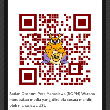
RESENSI
Menguak Kesuksesan dengan
Otak Kanan
Redaksi
11 Maret 2012
3 menit waktu baca
TANPA KATEGORI
Badan Otonom Pers Mahasiswa (BOPM) Wacana
merupakan media yang dikelola secara mandiri
oleh mahasiswa USU.