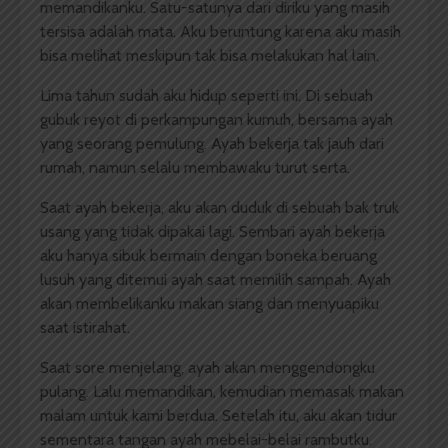
memandikanku. Satu-satunya dari diriku yang masih
tersisa adalah mata. Aku beruntung karena aku masih
bisa melihat meskipun tak bisa melakukan hal lain.
Lima tahun sudah aku hidup seperti ini. Di sebuah
gubuk reyot di perkampungan kumuh, bersama ayah
yang seorang pemulung. Ayah bekerja tak jauh dari
rumah, namun selalu membawaku turut serta.
Saat ayah bekerja, aku akan duduk di sebuah bak truk
usang yang tidak dipakai lagi. Sembari ayah bekerja
aku hanya sibuk bermain dengan boneka beruang
lusuh yang ditemui ayah saat memilih sampah. Ayah
akan membelikanku makan siang dan menyuapiku
saat istirahat.
Saat sore menjelang, ayah akan menggendongku
pulang. Lalu memandikan, kemudian memasak makan
malam untuk kami berdua. Setelah itu, aku akan tidur
sementara tangan ayah mebelai-belai rambutku.