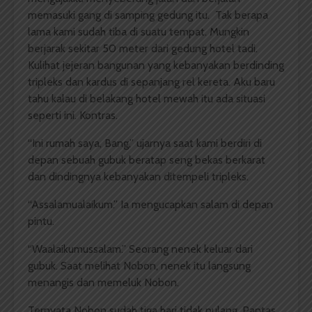
memasuki gang di samping gedung itu. Tak berapa
lama kami sudah tiba di suatu tempat. Mungkin
berjarak sekitar 50 meter dari gedung hotel tadi.
Kulihat jejeran bangunan yang kebanyakan berdinding
tripleks dan kardus di sepanjang rel kereta. Aku baru
tahu kalau di belakang hotel mewah itu ada situasi
seperti ini. Kontras.
“Ini rumah saya, Bang,” ujarnya saat kami berdiri di
depan sebuah gubuk beratap seng bekas berkarat
dan dindingnya kebanyakan ditempeli tripleks.
“Assalamualaikum.” Ia mengucapkan salam di depan
pintu.
“Waalaikumussalam.” Seorang nenek keluar dari
gubuk. Saat melihat Nobon, nenek itu langsung
menangis dan memeluk Nobon.
Ternyata Nobon sudah tiga hari tidak pulang. Pantas