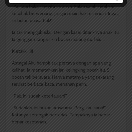
“Ya, tapi bukan begitu caranya. Kalau salah serahkan
ke pihak berwenang. Jangan main hakim sendiri. Ingat,
ini bulan puasa Pak!”
Ia tak menggubrisku. Dengan kasar ditariknya anak itu.
Ia genggam tangan kiri bocah malang itu, lalu …
Kletakk …!!!
Astaga! Aku hampir tak percaya dengan apa yang
kulihat. Ia mematahkan jari kelingking bocah itu. Si
bocah tak bersuara. Hanya matanya yang sekarang
terlihat berkaca-kaca. Menahan perih.
“Pak, ini sudah keterlaluan!”
“Sudahlah, ini bukan urusanmu. Pergi kau sana!”
Katanya setengah berteriak. Tampaknya ia benar-
benar kesetanan.