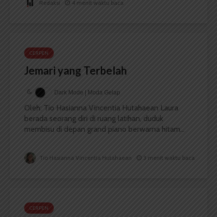
Redaksi
4 menit waktu baca
CERPEN
Jemari yang Terbelah
Dark Mode | Moda Gelap
Oleh: Tio Hasianna Vincentia Hutahaean Laura
berada seorang diri di ruang latihan, duduk
membisu di depan grand piano berwarna hitam...
Tio Hasianna Vincentia Hutahaean
3 menit waktu baca
CERPEN