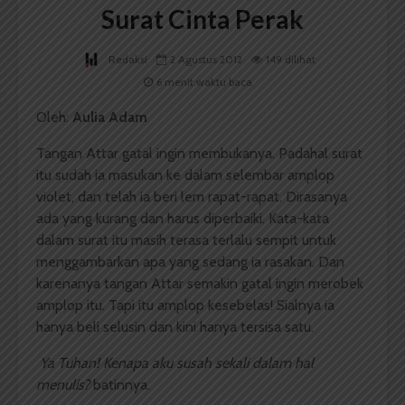
Surat Cinta Perak
Redaksi
2 Agustus 2012
149 dilihat
6 menit waktu baca
Oleh:
Aulia Adam
Tangan Attar gatal ingin membukanya. Padahal surat
itu sudah ia masukan ke dalam selembar amplop
violet, dan telah ia beri lem rapat-rapat. Dirasanya
ada yang kurang dan harus diperbaiki. Kata-kata
dalam surat itu masih terasa terlalu sempit untuk
menggambarkan apa yang sedang ia rasakan. Dan
karenanya tangan Attar semakin gatal ingin merobek
amplop itu. Tapi itu amplop kesebelas! Sialnya ia
hanya beli selusin dan kini hanya tersisa satu.
Ya Tuhan! Kenapa aku susah sekali dalam hal
menulis?
batinnya.