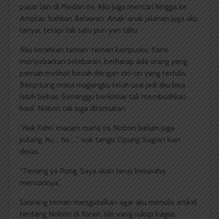
pasar lain di Medan ini. Aku juga mencari hingga ke
Amplas, bahkan Belawan. Anak-anak jalanan juga aku
tanyai, tetapi tak satu pun yan tahu.
Aku kerahkan teman-teman kampusku. Kami
menyebarkan selebaran, berharap ada orang yang
pernah melihat bocah dengan ciri-ciri yang tertulis.
Beruntung masa magangku telah usai jadi aku bisa
lebih bebas. Seminggu berikhtiar tak membuahkan
hasil. Nobon tak juga ditemukan.
“Nak Fahri, macam mana ini. Nobon belum juga
pulang, hu … hu …,” isak tangis Opung Siagian kian
deras.
“Tenang ya Pung. Saya akan terus berusaha
mencarinya.”
Seorang teman mengusulkan agar aku menulis artikel
tentang Nobon di Koran. Ide yang cukup bagus,