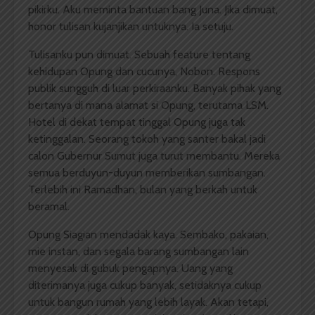
pikirku. Aku meminta bantuan bang Juna. Jika dimuat,
honor tulisan kujanjikan untuknya. Ia setuju.
Tulisanku pun dimuat. Sebuah feature tentang
kehidupan Opung dan cucunya, Nobon. Respons
publik sungguh di luar perkiraanku. Banyak pihak yang
bertanya di mana alamat si Opung, terutama LSM.
Hotel di dekat tempat tinggal Opung juga tak
ketinggalan. Seorang tokoh yang santer bakal jadi
calon Gubernur Sumut juga turut membantu. Mereka
semua berduyun-duyun memberikan sumbangan.
Terlebih ini Ramadhan, bulan yang berkah untuk
beramal.
Opung Siagian mendadak kaya. Sembako, pakaian,
mie instan, dan segala barang sumbangan lain
menyesak di gubuk pengapnya. Uang yang
diterimanya juga cukup banyak, setidaknya cukup
untuk bangun rumah yang lebih layak. Akan tetapi,