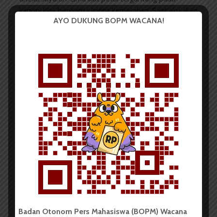
kanopi kios berwarna jingga kemerahan. Saat aku akan
AYO DUKUNG BOPM WACANA!
menghampirinya tiba-tiba…
“Woi, jambret…jambret!”
Seorang pria paruh baya berteriak sambil mengejar
seorang bocah. Di belakangnya turut serta beberapa
orang ikut mengejar. Bocah itu membawa sebuah tas
kulit berwarna hitam.
Bukk!. Bocah itu tersandung. Tas di tangannya
terhempas. Mungkin saking paniknya ia tidak melihat
ada batu sebesar kepala bayi di depannya. Saat
hendak bangun dan berlari lagi, kedua tangannya
sudah dipegang oleh pria tadi. Orang-orang sudah
mengerumuninya.
“Kurrranng ajar kau ya. Kecil-kecil sudah njambret!”
teriaknya pada si bocah.
Badan Otonom Pers Mahasiswa (BOPM) Wacana
“Pukulin aja Pak biar dia tahu rasa,” seseorang