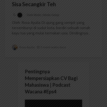
Sisa Secangkir Teh
Dark Mode | Moda Gelap
Oleh: Rosa Ayulia Di ujung gang sempit yang
tersembunyi di sudut kota, berdiri sebuah rumah
kayu tua yang mulai termakan usia. Dindingnya...
Rosa Ayulia
5 menit waktu baca
Pentingnya
Mempersiapkan CV Bagi
Mahasiswa | Podcast
Wacana #Eps4
Pemutar
Video