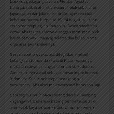
kios-kios pedagang sayuran. Mentari Agustus
beranjak naik di atas ubun-ubun. Peluh sebesar biji
jagung jatuh dari jidatku. Kerongkongan tercekat,
kehausan karena berpuasa. Meski begitu, aku harus
tetap merampungkan liputan ini. Besok sudah naik
cetak. Aku tak mau hanya dianggap main-main oleh
harian tempatku magang selama dua bulan. Nama
organisasi jadi taruhannya.
Sesuai rapat proyeksi, aku ditugaskan meliput
kelangkaan tempe dan tahu di Pasar. Kabarnya
makanan rakyat ini langka karena krisis kedelai di
Amerika, negara asal sebagian besar impor kedelai
Indonesia. Sudah beberapa pedagang aku
wawancarai. Aku akan mewawancarai beberapa lagi.
Seorang ibu paruh baya sedang duduk di samping
daganganya. Beberapa batang tempe tersusun di
atas kotak kayu beralas kardus. Di sisi lain berjejer
aneka sayuran. Lima ikat petai tergantung pada