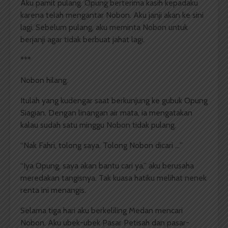
Aku pamit pulang. Opung berterima kasih kepadaku
karena telah mengantar Nobon. Aku janji akan ke sini
lagi. Sebelum pulang, aku meminta Nobon untuk
berjanji agar tidak berbuat jahat lagi.
***
Nobon hilang.
Itulah yang kudengar saat berkunjung ke gubuk Opung
Siagian. Dengan linangan air mata, ia mengatakan
kalau sudah satu minggu Nobon tidak pulang.
“Nak Fahri, tolong saya. Tolong Nobon dicari …”
“Iya Opung, saya akan bantu cari ya,” aku berusaha
meredakan tangisnya. Tak kuasa hatiku melihat nenek
renta ini menangis.
Selama tiga hari aku berkeliling Medan mencari
Nobon. Aku ubek-ubek Pasar Petisah dan pasar-