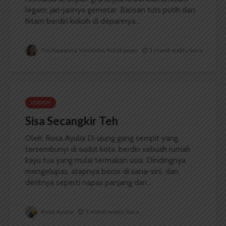
legam, jari-jarinya gemetar. Barisan tuts putih dan
hitam berdiri kokoh di depannya...
Tio Hasianna Vincentia Hutahaean
3 menit waktu baca
CERPEN
Sisa Secangkir Teh
Oleh: Rosa Ayulia Di ujung gang sempit yang
tersembunyi di sudut kota, berdiri sebuah rumah
kayu tua yang mulai termakan usia. Dindingnya
mengelupas, atapnya bocor di sana-sini, dan
deritnya seperti napas panjang dari...
Rosa Ayulia
5 menit waktu baca