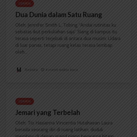
CERPEN
Dua Dunia dalam Satu Ruang
Oleh: Jennifer Smith L. Tobing “Andai rutinitas ku
sebatas ikut perkuliahan saja” Siang di kampus itu
terasa seperti terjebak di antara dua musim. Udara
di luar panas, tetapi ruang kelas terasa lembap
oleh...
Redaksi
4 menit waktu baca
CERPEN
Jemari yang Terbelah
Oleh: Tio Hasianna Vincentia Hutahaean Laura
berada seorang diri di ruang latihan, duduk
membisu di depan grand piano berwarna hitam