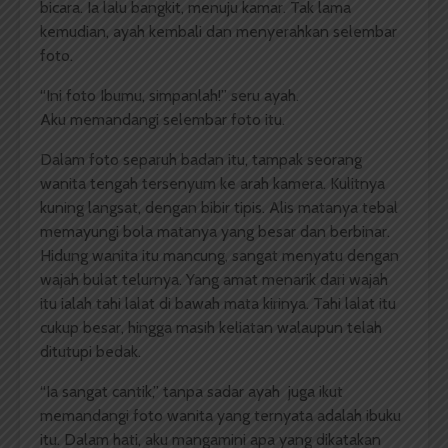
bicara. Ia lalu bangkit, menuju kamar. Tak lama
kemudian, ayah kembali dan menyerahkan selembar
foto.
“Ini foto Ibumu, simpanlah!” seru ayah.
Aku memandangi selembar foto itu.
Dalam foto separuh badan itu, tampak seorang
wanita tengah tersenyum ke arah kamera. Kulitnya
kuning langsat, dengan bibir tipis. Alis matanya tebal
memayungi bola matanya yang besar dan berbinar.
Hidung wanita itu mancung, sangat menyatu dengan
wajah bulat telurnya. Yang amat menarik dari wajah
itu ialah tahi lalat di bawah mata kirinya. Tahi lalat itu
cukup besar, hingga masih keliatan walaupun telah
ditutupi bedak.
“Ia sangat cantik,” tanpa sadar ayah juga ikut
memandangi foto wanita yang ternyata adalah ibuku
itu. Dalam hati, aku mangamini apa yang dikatakan