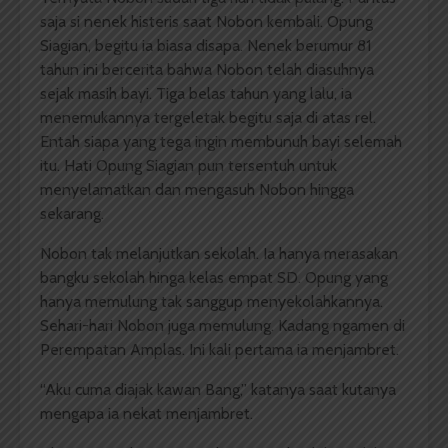
saja si nenek histeris saat Nobon kembali. Opung
Siagian, begitu ia biasa disapa. Nenek berumur 81
tahun ini bercerita bahwa Nobon telah diasuhnya
sejak masih bayi. Tiga belas tahun yang lalu, ia
menemukannya tergeletak begitu saja di atas rel.
Entah siapa yang tega ingin membunuh bayi selemah
itu. Hati Opung Siagian pun tersentuh untuk
menyelamatkan dan mengasuh Nobon hingga
sekarang.
Nobon tak melanjutkan sekolah. Ia hanya merasakan
bangku sekolah hinga kelas empat SD. Opung yang
hanya memulung tak sanggup menyekolahkannya.
Sehari-hari Nobon juga memulung. Kadang ngamen di
Perempatan Amplas. Ini kali pertama ia menjambret.
“Aku cuma diajak kawan Bang,” katanya saat kutanya
mengapa ia nekat menjambret.