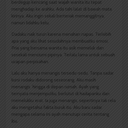
berdegup kencang saat wajah wanita itu tepat
menghadap ke arahku. Ada tahi lalat di bawah mata
kirinya. Aku ingin sekali berteriak memanggilnya,
namun lidahku kelu.
Dadaku naik turun karena menahan napas. Terlebih
apa yang aku lihat sesudahnya membuatku emosi.
Pria yang bersama wanita itu asik memeluk dan
sesekali menciumi pipinya. Terlalu lama untuk sebuah
ucapan perpisahan.
Lalu aku hanya menangis tersedu-sedu. Tanpa sadar
kursi rodaku didorong seseorang. Aku masih
menangis hingga di depan rumah. Ayah yang
ternyata menjemputku, berlutut di hadapanku dan
memelukku erat. Ia juga menangis, sepertinya tak rela
aku mengetahui fakta buruk itu. Aku baru sadar
mengapa selama ini ayah menutupi cerita tentang
ibu.