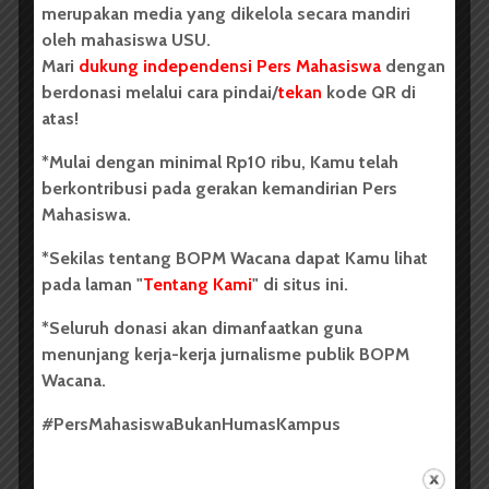
merupakan media yang dikelola secara mandiri
menimpali.
oleh mahasiswa USU.
Mari
dukung independensi Pers Mahasiswa
dengan
“Iya, yang kayak gini jangan dibiarin merajalela,” yang
berdonasi melalui cara pindai/
tekan
kode QR di
lain ikut menyahut.
atas!
Bocah itu tak bersuara. Air mukanya memperlihatkan
*Mulai dengan minimal Rp10 ribu, Kamu telah
kepanikan luar biasa. Sadar dan khawatir apa yang
berkontribusi pada gerakan kemandirian Pers
akan terjadi, aku beranikan diri menghampiri mereka.
Mahasiswa.
“Tunggu Pak, sabar … sabar …” sergahku di antara
*Sekilas tentang BOPM Wacana dapat Kamu lihat
kerumuan.
pada laman "
Tentang Kami
" di situs ini.
“Apa kau mau bela anak ini ya? Jangan-jangan kau
*Seluruh donasi akan dimanfaatkan guna
salah satu komplotannya.”
menunjang kerja-kerja jurnalisme publik BOPM
“Jangan salah paham, Pak. Saya cuma nggak mau ada
Wacana.
main hakim sendiri di sini,” kilahku.
#PersMahasiswaBukanHumasKampus
“Yang dijambet tadi istri saya. Anak ini mesti dikasih
pelajaran biar kapok!” Nada suaranya makin tinggi.