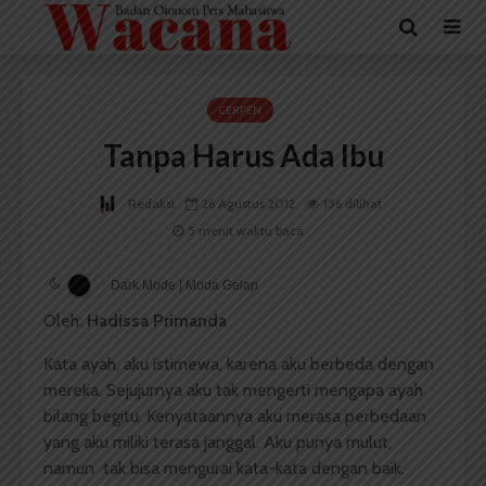
CERPEN
Tanpa Harus Ada Ibu
Redaksi
26 Agustus 2012
156 dilihat
5 menit waktu baca
Dark Mode | Moda Gelap
Oleh:
Hadissa Primanda
Kata ayah, aku istimewa, karena aku berbeda dengan
mereka. Sejujurnya aku tak mengerti mengapa ayah
bilang begitu. Kenyataannya aku merasa perbedaan
yang aku miliki terasa janggal. Aku punya mulut,
namun tak bisa mengurai kata-kata dengan baik.