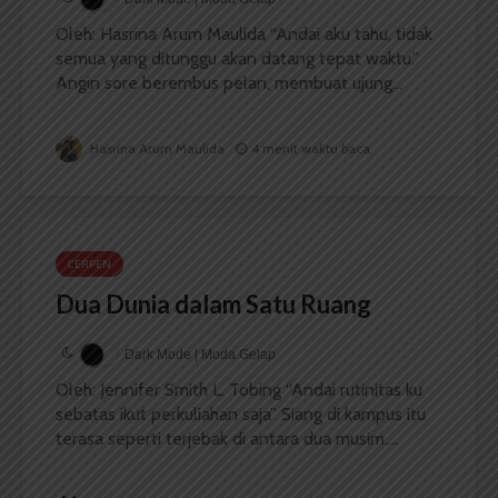
Oleh: Hasrina Arum Maulida “Andai aku tahu, tidak
semua yang ditunggu akan datang tepat waktu.”
Angin sore berembus pelan, membuat ujung...
Hasrina Arum Maulida
4 menit waktu baca
CERPEN
Dua Dunia dalam Satu Ruang
Dark Mode | Moda Gelap
Oleh: Jennifer Smith L. Tobing “Andai rutinitas ku
sebatas ikut perkuliahan saja” Siang di kampus itu
terasa seperti terjebak di antara dua musim....