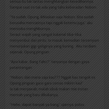
semua itu tak lantas menghilangkan kesedihannya.
Sampai saat ini tak ada yang tahu keberadan Nobon.
“Ya sudah, Opung, ikhlaskan saja Nobon. Kita sudah
berusaha mencarinya tapi nggak ketemu juga,” aku
mencoba menghiburnya.
Seraut wajah yang sangat kukenal tiba-tiba
menyembul dari pintu. Ia masuk, kemudian tersenyum
menunjukan gigi-geliginya yang kuning. Aku terdiam
sejenak. Opung pingsan.
“Apa kabar, Bang Fahri?” tanyanya dengan gaya
petentengan
“Nobon, dari mana saja kau??? Nggak kau tengok ini
Opung pingsan gara-gara cemas mikirin kau!”
Ia tak menjawab, malah sibuk makan mie instan
mentah yang baru dibukanya.
“Hehe, dapat banyak ya bang,” ujarnya, polos.