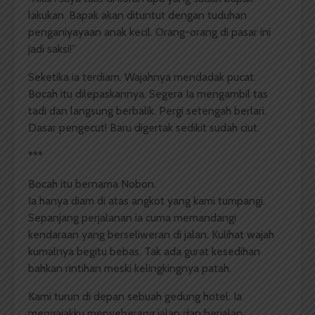
lakukan. Bapak akan dituntut dengan tuduhan
penganiyayaan anak kecil. Orang-orang di pasar ini
jadi saksi!”
Seketika ia terdiam. Wajahnya mendadak pucat.
Bocah itu dilepaskannya. Segera Ia mengambil tas
tadi dan langsung berbalik. Pergi setengah berlari.
Dasar pengecut! Baru digertak sedikit sudah ciut.
***
Bocah itu bernama Nobon.
Ia hanya diam di atas angkot yang kami tumpangi.
Sepanjang perjalanan ia cuma memandangi
kendaraan yang berseliweran di jalan. Kulihat wajah
kumalnya begitu bebas. Tak ada gurat kesedihan
bahkan rintihan meski kelingkingnya patah.
Kami turun di depan sebuah gedung hotel. Ia
mengajakku menyeberang jalan dan berjalan