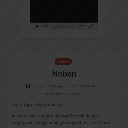
00:00
32:39
CERPEN
Nobon
Redaksi
14 Agustus 2012
228 dilihat
6 menit waktu baca
Oleh:
Teguh Bagus Surya
Aku berjalan menyusuri pasar Petisah dengan
berjingkrak, menghindari genangan becek di antara