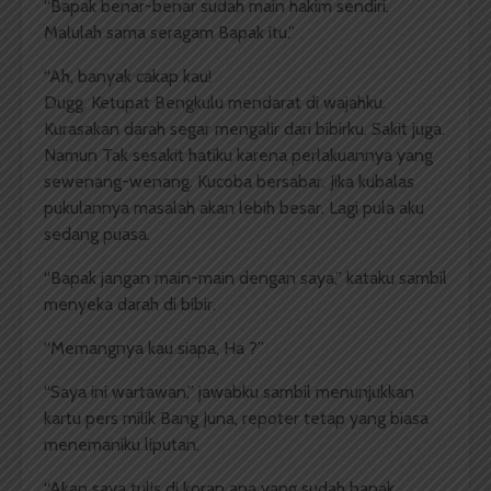
“Bapak benar-benar sudah main hakim sendiri.
Malulah sama seragam Bapak itu.”
“Ah, banyak cakap kau!
Dugg. Ketupat Bengkulu mendarat di wajahku.
Kurasakan darah segar mengalir dari bibirku. Sakit juga.
Namun Tak sesakit hatiku karena perlakuannya yang
sewenang-wenang. Kucoba bersabar. Jika kubalas
pukulannya masalah akan lebih besar. Lagi pula aku
sedang puasa.
“Bapak jangan main-main dengan saya,” kataku sambil
menyeka darah di bibir.
“Memangnya kau siapa, Ha ?”
“Saya ini wartawan,” jawabku sambil menunjukkan
kartu pers milik Bang Juna, repoter tetap yang biasa
menemaniku liputan.
“Akan saya tulis di koran apa yang sudah bapak