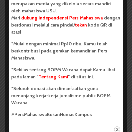
merupakan media yang dikelola secara mandiri
Ah, sayang sekali Marika tidak mengingat pakde.
oleh mahasiswa USU.
Bukan hanya pakde, Marika kesulitan mengingat
Mari
dukung independensi Pers Mahasiswa
dengan
orang-orang selain aku, ibu, mbak Santi, mas Ridho
berdonasi melalui cara pindai/
tekan
kode QR di
tukang ojek yang selalu mangkal di depan rumah kami,
atas!
dan bapak. Meskipun bapak telah pergi dari rumah 15
tahun lalu, Marika masih tetap mengingat bapak.
*Mulai dengan minimal Rp10 ribu, Kamu telah
berkontribusi pada gerakan kemandirian Pers
Aku kembali merebahkan tubuhku di samping Marika.
Mahasiswa.
Malam ini aku akan tidur sangat nyenyak, setelah
memasakkan sarapan untuk Marika, aku akan
*Sekilas tentang BOPM Wacana dapat Kamu lihat
menemui pakde.
pada laman "
Tentang Kami
" di situs ini.
Matahari sangat terik meskipun masih jam sembilan.
*Seluruh donasi akan dimanfaatkan guna
Aku menunggu angkutan yang akan membawaku ke
menunjang kerja-kerja jurnalisme publik BOPM
kabupaten sebelah, tempat tinggal pakde. Ongkos
Wacana.
kesana tidak mahal, hanya 15 ribu rupiah untuk dua
#PersMahasiswaBukanHumasKampus
jam perjalanan.
Marika sendiri di rumah, aku tak lupa mengunci pintu