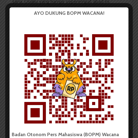
sana. Usiaku yang hampir seperempat abad ini
semakin sudah mencari pekerjaan dengan ijazah SMP
AYO DUKUNG BOPM WACANA!
ku. Kehidupan sehari-hari kami dapat terpenuhi karena
sisa warisan ibu dan tabunganku dari kerjaanku
sebelumnya.
Aku sudah menganggur selama satu tahun, tak ada
yang mau menerimaku bekerja. Dan minggu lalu
Pakde, adik ibu, menelponku dan menawariku untuk
bekerja sebagai TKI. Aku menolaknya, siapa yang
akan menjaga Marika jika aku tidak ada? Pakde
memaksaku dan meneleponku hampir setiap hari.
Namun hari ini aku bisa meluluhkan pakde. Aku tidak
akan pergi menjadi TKI. Pakde tadi juga bilang akan
membantu mencari perawatan untuk Marika, sesuai
janji pakde sebelumnya jika aku setuju menjadi TKI.
Tapi sekarang aku tidak perlu menjadi TKI, dan Marika
akan tetap mendapatkan bantuan perawatan. Aku
senang sekali.
Badan Otonom Pers Mahasiswa (BOPM) Wacana