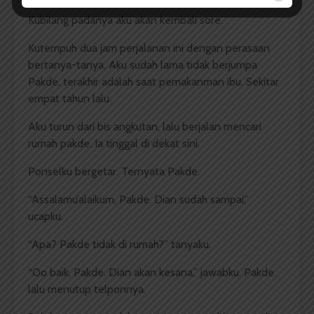
agar Marika tak keluar dan berkeliaran di luar rumah.
Kubilang padanya aku akan kembali sore.
Kutempuh dua jam perjalanan ini dengan perasaan
bertanya-tanya. Aku sudah lama tidak berjumpa
Pakde, terakhir adalah saat pemakanman ibu. Sekitar
empat tahun lalu.
Aku turun dari bis angkutan, lalu berjalan mencari
rumah pakde. Ia tinggal di dekat sini.
Ponselku bergetar. Ternyata Pakde.
“Assalamu’alaikum, Pakde. Dian sudah sampai,”
ucapku.
“Apa? Pakde tidak di rumah?” tanyaku.
“Oo baik, Pakde. Dian akan kesana,” jawabku. Pakde
lalu menutup telponnya.