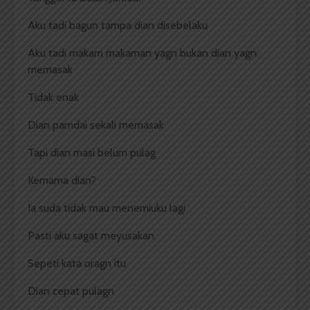
Aku tadi bagun tampa dian disebelaku
Aku tadi makam makaman yagn bukan dian yagn
memasak
Tidak enak
Dian pamdai sekali memasak
Tapi dian masi belum pulag
Kemama dian?
Ia suda tidak mau menemiuku lagi
Pasti aku sagat meyusakan
Sepeti kata oragn itu
Dian cepat pulagn