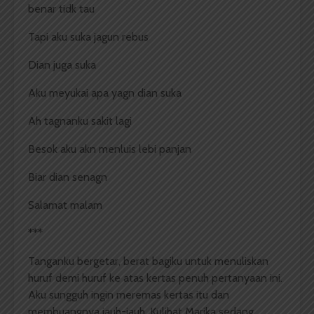
benar tidk tau
Tapi aku suka jagun rebus
Dian juga suka
Aku meyukai apa yagn dian suka
Ah tagnanku sakit lagi
Besok aku akn menluis lebi panjan
Biar dian senagn
Salamat malam
***
Tanganku bergetar, berat bagiku untuk menuliskan
huruf demi huruf ke atas kertas penuh pertanyaan ini.
Aku sungguh ingin meremas kertas itu dan
membuangnya jauh-jauh. Kulihat Marika sedang