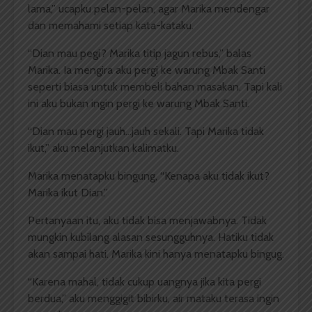
lama,” ucapku pelan-pelan, agar Marika mendengar
dan memahami setiap kata-kataku.
“Dian mau pegi? Marika titip jagun rebus,” balas
Marika. Ia mengira aku pergi ke warung Mbak Santi
seperti biasa untuk membeli bahan masakan. Tapi kali
ini aku bukan ingin pergi ke warung Mbak Santi.
“Dian mau pergi jauh…jauh sekali. Tapi Marika tidak
ikut,” aku melanjutkan kalimatku.
Marika menatapku bingung, “Kenapa aku tidak ikut?
Marika ikut Dian.”
Pertanyaan itu, aku tidak bisa menjawabnya. Tidak
mungkin kubilang alasan sesungguhnya. Hatiku tidak
akan sampai hati. Marika kini hanya menatapku bingug.
“Karena mahal, tidak cukup uangnya jika kita pergi
berdua,” aku menggigit bibirku, air mataku terasa ingin