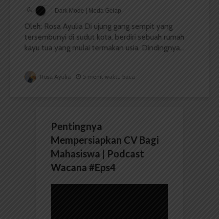
Dark Mode | Moda Gelap
Oleh: Rosa Ayulia Di ujung gang sempit yang
tersembunyi di sudut kota, berdiri sebuah rumah
kayu tua yang mulai termakan usia. Dindingnya...
Rosa Ayulia
5 menit waktu baca
Pentingnya
Mempersiapkan CV Bagi
Mahasiswa | Podcast
Wacana #Eps4
Pemutar
Video