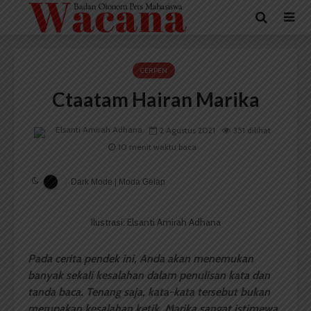
CERPEN
Ctaatam Hairan Marika
Elsanti Amirah Adhana
2 Agustus 2021
351 dilihat
10 menit waktu baca
Dark Mode | Moda Gelap
Ilustrasi: Elsanti Amirah Adhana
Pada cerita pendek ini, Anda akan menemukan
banyak sekali kesalahan dalam penulisan kata dan
tanda baca. Tenang saja, kata-kata tersebut bukan
merupakan kesalahan ketik, Marika sangat istimewa.