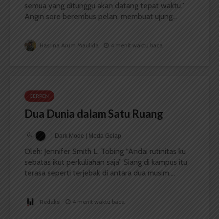
semua yang ditunggu akan datang tepat waktu.”
Angin sore berembus pelan, membuat ujung...
Hasrina Arum Maulida
4 menit waktu baca
CERPEN
Dua Dunia dalam Satu Ruang
Dark Mode | Moda Gelap
Oleh: Jennifer Smith L. Tobing “Andai rutinitas ku
sebatas ikut perkuliahan saja” Siang di kampus itu
terasa seperti terjebak di antara dua musim....
Redaksi
4 menit waktu baca