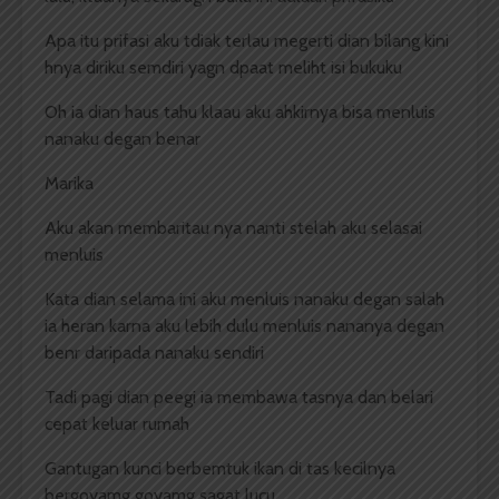
Apa itu prifasi aku tdiak terlau megerti dian bilang kini
hnya diriku semdiri yagn dpaat meliht isi bukuku
Oh ia dian haus tahu klaau aku ahkirnya bisa menluis
nanaku degan benar
Marika
Aku akan membaritau nya nanti stelah aku selasai
menluis
Kata dian selama ini aku menluis nanaku degan salah
ia heran karna aku lebih dulu menluis nananya degan
benr daripada nanaku sendiri
Tadi pagi dian peegi ia membawa tasnya dan belari
cepat keluar rumah
Gantugan kunci berbemtuk ikan di tas kecilnya
bergoyamg goyamg sagat lucu