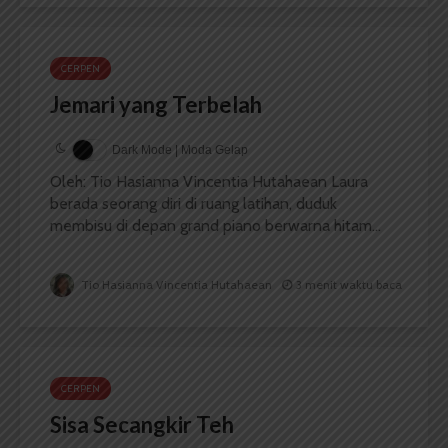
CERPEN
Jemari yang Terbelah
Dark Mode | Moda Gelap
Oleh: Tio Hasianna Vincentia Hutahaean Laura
berada seorang diri di ruang latihan, duduk
membisu di depan grand piano berwarna hitam...
Tio Hasianna Vincentia Hutahaean
3 menit waktu baca
CERPEN
Sisa Secangkir Teh