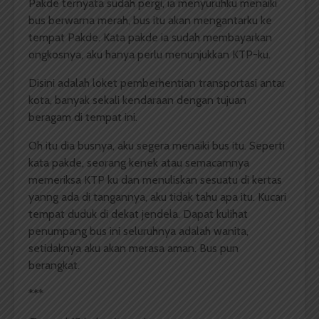
Pakde ternyata sudah pergi, ia menyuruhku menaiki
bus berwarna merah, bus itu akan mengantarku ke
tempat Pakde. Kata pakde ia sudah membayarkan
ongkosnya, aku hanya perlu menunjukkan KTP-ku.
Disini adalah loket pemberhentian transportasi antar
kota, banyak sekali kendaraan dengan tujuan
beragam di tempat ini.
Oh itu dia busnya, aku segera menaiki bus itu. Seperti
kata pakde, seorang kenek atau semacamnya
memeriksa KTP ku dan menuliskan sesuatu di kertas
yanng ada di tangannya, aku tidak tahu apa itu. Kucari
tempat duduk di dekat jendela. Dapat kulihat
penumpang bus ini seluruhnya adalah wanita,
setidaknya aku akan merasa aman. Bus pun
berangkat.
***