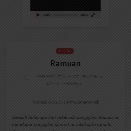
00:00
32:39
CERPEN
Ramuan
Thariq Ridho
13 Juli 2021
237 dilihat
7 menit waktu baca
Ilustrasi: Surya Dua Artha Simanjuntak
Setelah beberapa hari tidak ada panggilan. Kepolisian
mendapat panggilan darurat di salah satu rumah.