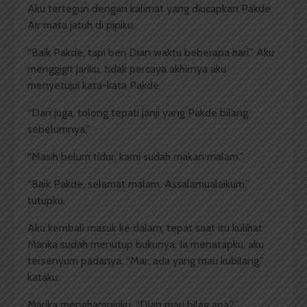
Aku tertegun dengan kalimat yang diucapkan Pakde.
Air mata jatuh di pipiku.
“Baik Pakde, tapi beri Dian waktu beberapa hari.” Aku
menggigit jariku, tidak percaya akhirnya aku
menyetujui kata-kata Pakde.
“Dan juga, tolong tepati janji yang Pakde bilang
sebelumnya.”
“Masih belum tidur, kami sudah makan malam.”
“Baik Pakde, selamat malam. Assalamualaikum,”
tutupku.
Aku kembali masuk ke dalam, tepat saat itu kulihat
Marika sudah menutup bukunya. Ia menatapku, aku
tersenyum padanya. “Mar, ada yang mau kubilang,”
kataku.
Marika menghampiriku, “Dian mau bilag apa?”