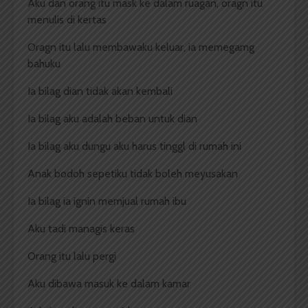
Aku dan orang itu mask ke dalam ruagan, oragn itu
menulis di kertas
Oragn itu lalu membawaku keluar, ia memegamg
bahuku
Ia bilag dian tidak akan kembali
Ia bilag aku adalah beban untuk dian
Ia bilag aku dungu aku harus tinggl di rumah ini
Anak bodoh sepetiku tidak boleh meyusakan
Ia bilag ia ignin memjual rumah ibu
Aku tadi managis keras
Orang itu lalu pergi
Aku dibawa masuk ke dalam kamar