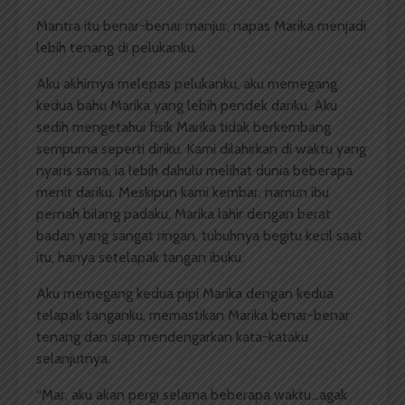
Mantra itu benar-benar manjur, napas Marika menjadi
lebih tenang di pelukanku.
Aku akhirnya melepas pelukanku, aku memegang
kedua bahu Marika yang lebih pendek dariku. Aku
sedih mengetahui fisik Marika tidak berkembang
sempurna seperti diriku. Kami dilahirkan di waktu yang
nyaris sama, ia lebih dahulu melihat dunia beberapa
menit dariku. Meskipun kami kembar, namun ibu
pernah bilang padaku, Marika lahir dengan berat
badan yang sangat ringan, tubuhnya begitu kecil saat
itu, hanya setelapak tangan ibuku.
Aku memegang kedua pipi Marika dengan kedua
telapak tanganku, memastikan Marika benar-benar
tenang dan siap mendengarkan kata-kataku
selanjutnya.
“Mar, aku akan pergi selama beberapa waktu…agak