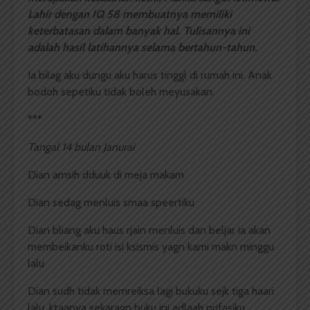
Lahir dengan IQ 58 membuatnya memiliki
keterbatasan dalam banyak hal. Tulisannya ini
adalah hasil latihannya selama bertahun-tahun.
Ia bilag aku dungu aku harus tinggl di rumah ini. Anak
bodoh sepetiku tidak boleh meyusakan.
***
Tangal 14 bulan Janurai
Dian amsih dduuk di meja makam
Dian sedag menluis smaa speertiku
Dian bliang aku haus rjain menluis dan beljar ia akan
membeikanku roti isi ksismis yagn kami makn minggu
lalu
Dian sudh tidak memreiksa lagi bukuku sejk tiga haari
lalu, ktaanya sekaragn buku ini adlaah prifasiku