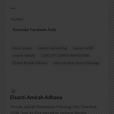
***
TAMAT.
Komentar Facebook Anda
baca cerpen
cerpen sad ending
cerpen sedih
cerpen terbaik
CONTOH CERPEN MAHASISWA
Elsanti Amirah Adhana
rekomendasi cerpen keluarga
Elsanti Amirah Adhana
Penulis adalah Mahasiswa Psikologi USU Stambuk
2018. Saat ini Elsa menjabat sebagai Kepala