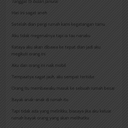
Tanggal 15 bulan Janurai
Hari ini sagat aneh
Setelah dian pergi rumah kami kegatangan tamu
Aku tidak megenalnya tapi ia tau nanaku
Kataya aku akan dibawa ke tepat dian jadi aku
megikuti orang ini
Aku dan orang ini naik mobil
Tempaatya sagat jauh, aku sempat tertidur
Orang itu membawaku masuk ke sebuah rumah besar
Bayak anak-anak di rumah itu
Tapi tidak ada yang melirikku, biasaya jika aku keluar
rumah bayak orang yang akan melihatku