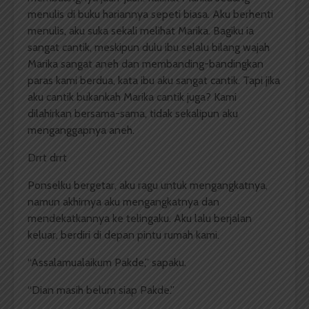
menulis di buku hariannya sepeti biasa. Aku berhenti
menulis, aku suka sekali melihat Marika. Bagiku ia
sangat cantik, meskipun dulu ibu selalu bilang wajah
Marika sangat aneh dan membanding-bandingkan
paras kami berdua, kata ibu aku sangat cantik. Tapi jika
aku cantik bukankah Marika cantik juga? Kami
dilahirkan bersama-sama, tidak sekalipun aku
menganggapnya aneh.
Drrt drrt
Ponselku bergetar, aku ragu untuk mengangkatnya,
namun akhirnya aku mengangkatnya dan
mendekatkannya ke telingaku. Aku lalu berjalan
keluar, berdiri di depan pintu rumah kami.
“Assalamualaikum Pakde,” sapaku.
“Dian masih belum siap Pakde.”