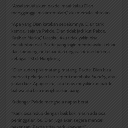
“Assalamu’alaikum pakde, maaf kalau Dian
mengganggu malam-malam,” aku memulai obrolan.
“Apa yang Dian katakan sebelumnya, Dian tarik
kembali saja ya Pakde. Dian tidak jadi ikut Pakde.
Kasihan Marika,” Ucapku. Aku tidak yakin bisa
meluluhkan niat Pakde yang ingin membawaku keluar
dari kampung ini, keluar dari negara ini, dan bekerja
sebagai TKI di Hongkong.
“Dian sudah pikir matang-matang, Pakde. Dian bisa
mencari pekerjaan lain seperti membuka
laundry
, atau
jualan kue. Apapun itu,” aku terus meyakinkan pakde
bahwa aku bisa menghasilkan uang.
Kudengar Pakde menghela napas berat.
“Kami bisa hidup dengan baik kok, masih ada sisa
peninggalan ibu, Dian juga akan segera mencari
pekerjaan. Pakde tidak perlu khawatir.”