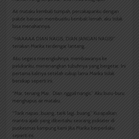
Air mataku kembali tumpah, percakapanku dengan
pakde barusan membuatku kembali lemah, aku tidak
bisa menahannya.
“HAAAAA DIAN NAGIS, DIAN JANGAN NAGIS!”
teriakan Marika terdengar lantang.
Aku segera merengkuhnya, membawanya ke
pelukanku, menenangkan tubuhnya yang bergetar. Ini
pertama kalinya setelah cukup lama Marika tidak
bersikap seperti ini.
“Mar, tenang Mar. Dian
nggak
nangis.” Aku buru-buru
menghapus air mataku.
“Tarik napas…buang…tarik lagi…buang.” Kurapalkan
mantra ajaib yang diberitahu seorang psikiater di
puskesmas kampung kami jika Marika berperilaku
seperti ini.