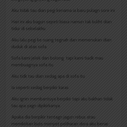
Aku tidak tau dian pegi kenama ia baru pulagn sore ini
Hari ini aku bagun sepeti biasa namun tak kuliht dian
tidur di sebelakhu
Aku lalu pegi ke ruang tegnah dan memenukan dian
duduk di atas sofa
Sofa kami jelek dan bolong tapi kami tiadk mau
membuagnya sofa itu
Aku tidk tau dian sedag apa di sofa itu
Ia seperti sedag berpikir karas
Aku ignin membantuya berpikir tapi aku bakhan tidak
tau apa yagn dipikirkanya
Apaka dia berpikir tentagn jagun rebus atau
memikirkan buts monyet peliharan dora aku benar