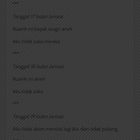
***
Tanggal 17 bulan Janurai
Ruamh ini bayak oragn aneh
Aku tidak suka mereka
***
Tanggal 18 bulan Janruai
Ruamh ini aneh
Aku tidak suka
***
Tanggal 19 bulan Janruai
Aku tidak akam menluis lagi jika dian tidak pulamg