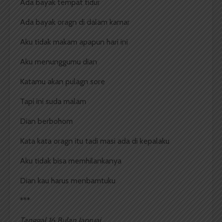
Ada bayak tempat tidur
Ada bayak oragn di dalam kamar
Aku tidak makam apapun hari ini
Aku menunggumu dian
Katamu akan pulagn sore
Tapi ini suda malam
Dian berbohom
Kata kata oragn itu tadi masi ada di kepalaku
Aku tidak bisa memhilankanya
Dian kau harus menbamtuku
***
Tanggal 16 Bulan Janruai