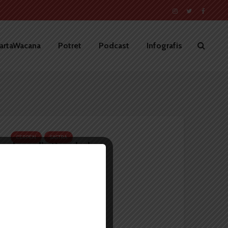
artaWacana
Potret
Podcast
Infografis
CERPEN
SASTRA
Jurnalis Perubahan