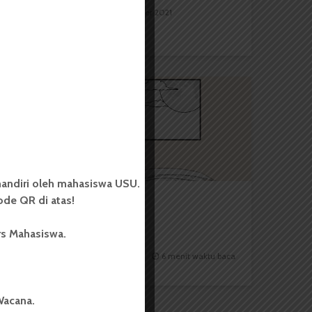
Angga Pratama
14 Oktober 2021
7 menit waktu baca
CERPEN
andiri oleh mahasiswa USU.
de QR di atas!
Purnama Terakhir
rs Mahasiswa.
Redaksi
10 Februari 2019
6 menit waktu baca
Wacana.