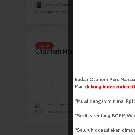
Rosinda Simanullang
7 Juni 2022
5 menit waktu baca
CERPEN
Ctaatam Hairan Marika
Badan Otonom Pers Mahasis
Mari
dukung independensi 
*Mulai dengan minimal Rp10
Elsanti Amirah Adhana
2 Agustus 2021
10 menit waktu baca
*Sekilas tentang BOPM Wac
*Seluruh donasi akan diman