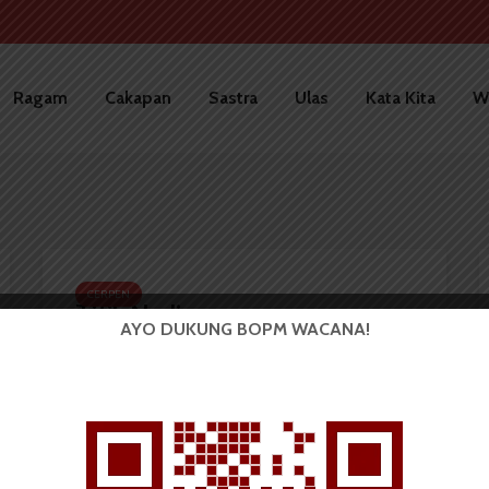
Ragam
Cakapan
Sastra
Ulas
Kata Kita
W
CERPEN
Titik Nadir
AYO DUKUNG BOPM WACANA!