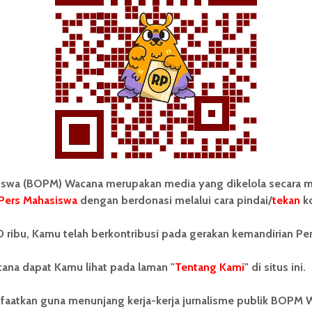
Rosinda Simanullang
8 Desember 2021
10 menit waktu baca
CERPEN
Cangkir Sang Nasib
wa (BOPM) Wacana merupakan media yang dikelola secara m
Pers Mahasiswa
dengan berdonasi melalui cara pindai/
tekan
ko
 ribu, Kamu telah berkontribusi pada gerakan kemandirian Pe
Sagitarius Marbun
17 Februari 2021
8 menit waktu baca
ana dapat Kamu lihat pada laman "
Tentang Kami
" di situs ini.
faatkan guna menunjang kerja-kerja jurnalisme publik BOPM 