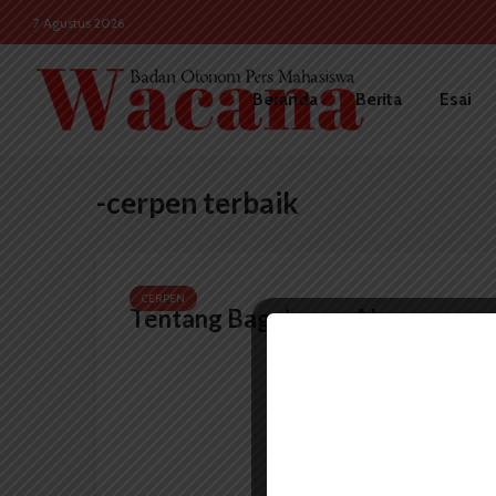
7 Agustus 2026
Beranda
Berita
Esai
-cerpen terbaik
CERPEN
Tentang Bagaimana Aku