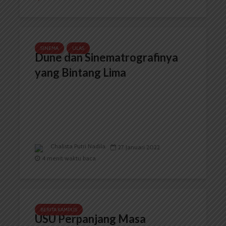
SINEMA
ULAS
Dune dan Sinematrografinya
yang Bintang Lima
Chalista Putri Nadila
27 Januari 2022
4 menit waktu baca
BERITA KAMPUS
USU Perpanjang Masa