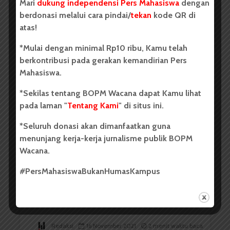
Mari
dukung independensi Pers Mahasiswa
dengan
berdonasi melalui cara pindai/
tekan
kode QR di
atas!
*Mulai dengan minimal Rp10 ribu, Kamu telah
berkontribusi pada gerakan kemandirian Pers
Redaksi
22 November 2021
1 menit waktu baca
Mahasiswa.
*Sekilas tentang BOPM Wacana dapat Kamu lihat
pada laman "
Tentang Kami
" di situs ini.
BERITA KAMPUS
USU Lakukan Vaksinasi Massal
*Seluruh donasi akan dimanfaatkan guna
Tahap Kedua
menunjang kerja-kerja jurnalisme publik BOPM
Wacana.
#PersMahasiswaBukanHumasKampus
Redaksi
16 November 2021
2 menit waktu baca