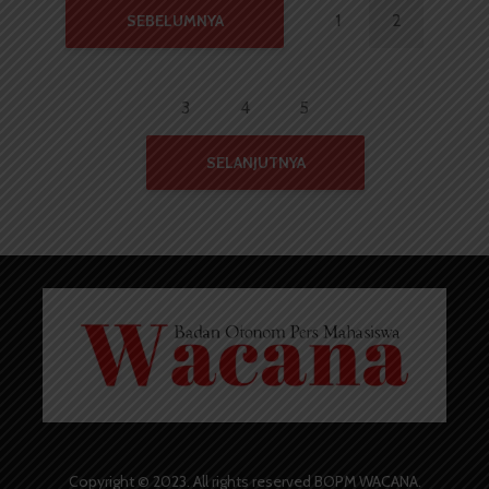
1
2
SEBELUMNYA
3
4
5
SELANJUTNYA
Copyright © 2023. All rights reserved BOPM WACANA.