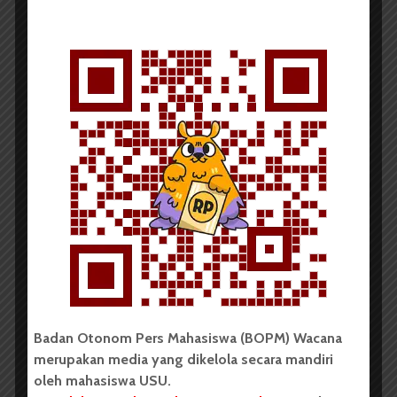
OPINI
Consent, Permendikbudristek
yang Harusnya Tidak...
Chalista Putri Nadila
26 November 2021
5 menit waktu baca
BERITA KAMPUS
Dukung Permendikbudristek
Badan Otonom Pers Mahasiswa (BOPM) Wacana
30, USU Akan Bentuk Tim...
merupakan media yang dikelola secara mandiri
oleh mahasiswa USU.