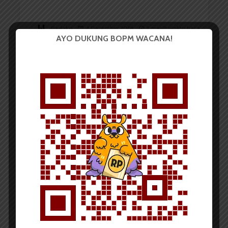
Redaksi
4 Desember 2018
2 menit waktu baca
AYO DUKUNG BOPM WACANA!
BERITA KAMPUS
PEMA FEB Tetapkan 68
Anggota Baru
Redaksi
27 November 2018
2 menit waktu baca