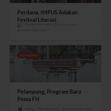
Perdana, IMPUS Adakan
Festival Literasi
Chalista Putri Nadila
15 Maret 2019
2 menit waktu baca
BERITA KAMPUS
Pelampung, Program Baru
Pema FH
Redaksi
8 Maret 2019
2 menit waktu baca