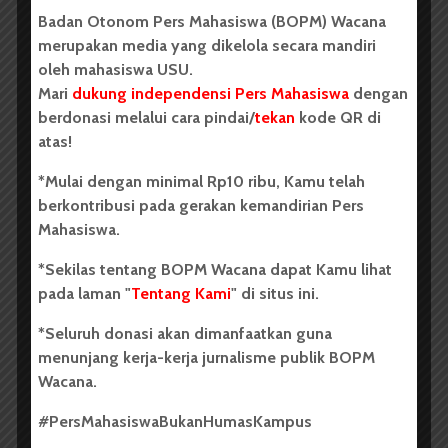
Badan Otonom Pers Mahasiswa (BOPM) Wacana
BERITA KAMPUS
merupakan media yang dikelola secara mandiri
FISIP Sabet Semua Kejuaraan
oleh mahasiswa USU.
Tenis Meja Piala Rektor
Mari
dukung independensi Pers Mahasiswa
dengan
berdonasi melalui cara pindai/
tekan
kode QR di
atas!
*Mulai dengan minimal Rp10 ribu, Kamu telah
berkontribusi pada gerakan kemandirian Pers
Mahasiswa.
Redaksi
15 November 2018
2 menit waktu baca
*Sekilas tentang BOPM Wacana dapat Kamu lihat
pada laman "
Tentang Kami
" di situs ini.
*Seluruh donasi akan dimanfaatkan guna
BERITA KAMPUS
menunjang kerja-kerja jurnalisme publik BOPM
FKG Akan Rayakan Dies
Wacana.
Natalis ke-57
#PersMahasiswaBukanHumasKampus