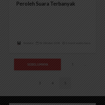
Peroleh Suara Terbanyak
Redaksi
18 Oktober 2018
2 menit waktu baca
1
…
SEBELUMNYA
3
4
5