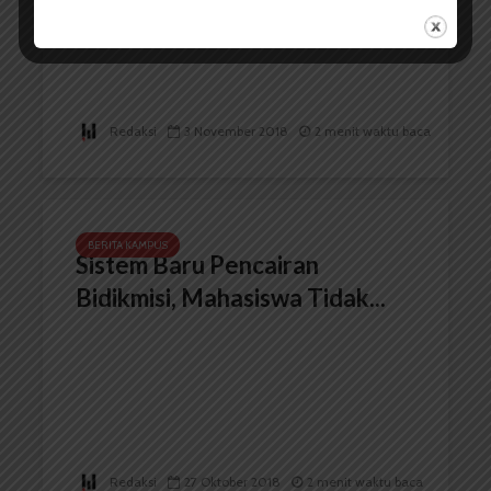
Redaksi
3 November 2018
2 menit waktu baca
BERITA KAMPUS
Sistem Baru Pencairan
Bidikmisi, Mahasiswa Tidak...
Redaksi
27 Oktober 2018
2 menit waktu baca