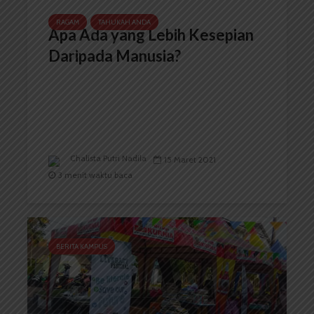
RAGAM
TAHUKAH ANDA
Apa Ada yang Lebih Kesepian
Daripada Manusia?
Chalista Putri Nadila
15 Maret 2021
3 menit waktu baca
BERITA KAMPUS