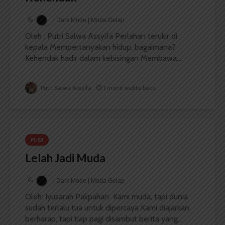
Dark Mode | Moda Gelap
Oleh : Putri Salwa Assyifa Perlahan terukir di
kepala Mempertanyakan hidup, bagaimana?
Kehendak hadir dalam kebisingan Membawa...
Putri Salwa Assyifa
1 menit waktu baca
PUISI
Lelah Jadi Muda
Dark Mode | Moda Gelap
Oleh: Iyusarah Pakpahan Kami muda, tapi dunia
sudah terlalu tua untuk dipercaya Kami diajarkan
berharap, tapi tiap pagi disambut berita yang...