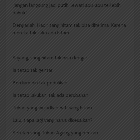
‘Jangan langsung jadi putih, lewati abu-abu terlebih
dahulu’
Dengarlah. Hadir sang hitam tak bisa diterima. Karena
mereka tak suka ada hitam
Sayang, sang hitam tak bisa dengar
Ia tetap tak gentar
Berdiam diri tak pedulikan
Ia tetap lakukan, tak ada perubahan
Tuhan yang wujudkan hati sang hitam
Lalu, siapa lagi yang harus disesalkan?
Setelah sang Tuhan Agung yang berikan.