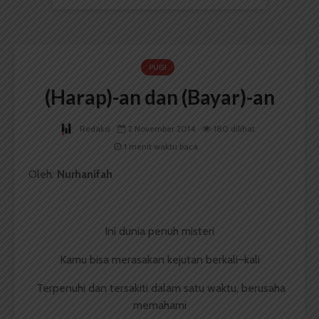
PUISI
(Harap)-an dan (Bayar)-an
Redaksi
2 November 2014
180 dilihat
1 menit waktu baca
Oleh:
Nurhanifah
Ini dunia penuh misteri
Kamu bisa merasakan kejutan berkali–kali
Terpenuhi dan tersakiti dalam satu waktu, berusaha
memahami