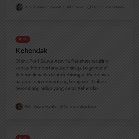
Tio Hasianna Vincentia Hutahaean
1 menit waktu baca
PUISI
Kehendak
Oleh : Putri Salwa Assyifa Perlahan terukir di
kepala Mempertanyakan hidup, bagaimana?
Kehendak hadir dalam kebisingan Membawa
harapan dan menantang keraguan Dalam
gelombang hidup yang deras Kehendak...
Putri Salwa Assyifa
1 menit waktu baca
PUISI