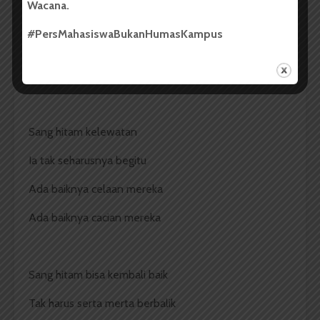
Wacana.
Sang hitam tak lagi peduli celaan
#PersMahasiswaBukanHumasKampus
Berhenti sejenak.
Sang hitam kelewatan
Ia tak seharusnya begitu
Ada baiknya celaan mereka
Ada baiknya cacian mereka
Sang hitam bisa kembali baik
Tak harus serta merta berbalik