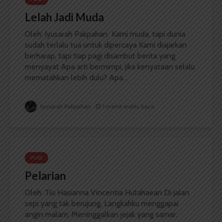
Lelah Jadi Muda
Oleh: Iyusarah Pakpahan Kami muda, tapi dunia
sudah terlalu tua untuk dipercaya Kami diajarkan
berharap, tapi tiap pagi disambut berita yang
menyayat Apa arti bermimpi, jika kenyataan selalu
mematahkan lebih dulu? Apa...
Iyusarah Pakpahan
1 menit waktu baca
PUISI
Pelarian
Oleh: Tio Hasianna Vincentia Hutahaean Di jalan
sepi yang tak berujung, Langkahku menggapai
angin malam, Meninggalkan jejak yang samar,