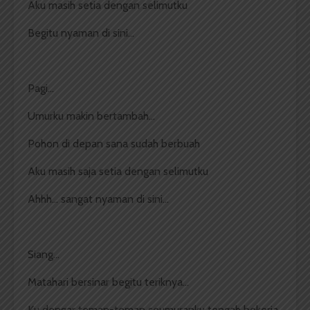
Aku masih setia dengan selimutku
Begitu nyaman di sini…
Pagi…
Umurku makin bertambah…
Pohon di depan sana sudah berbuah
Aku masih saja setia dengan selimutku
Ahhh… sangat nyaman di sini…
Siang…
Matahari bersinar begitu teriknya…
Ku dengar teman-teman seumuranku tengah bekerja