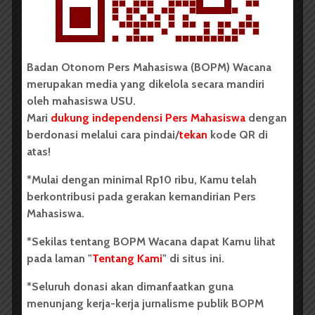
Ia berteriak memanggil Tuhan Agung
Berharap ia hapuskan semua makian tak ada untung
Badan Otonom Pers Mahasiswa (BOPM) Wacana
merupakan media yang dikelola secara mandiri
oleh mahasiswa USU.
Tuhan tak lantas kabulkan
Mari
dukung independensi Pers Mahasiswa
dengan
berdonasi melalui cara pindai/
tekan
kode QR di
Ia hanya renggut sedikit penghayatan
atas!
Sang hitam kini tak pedulikan
*Mulai dengan minimal Rp10 ribu, Kamu telah
Ia terus memakan habis kebahagiaannya sendiri
berkontribusi pada gerakan kemandirian Pers
Mahasiswa.
*Sekilas tentang BOPM Wacana dapat Kamu lihat
Sang hitam tak lagi peduli makian
pada laman "
Tentang Kami
" di situs ini.
Sang hitam tak lagi peduli cacian
*Seluruh donasi akan dimanfaatkan guna
menunjang kerja-kerja jurnalisme publik BOPM
Sang hitam tak lagi peduli kucilan