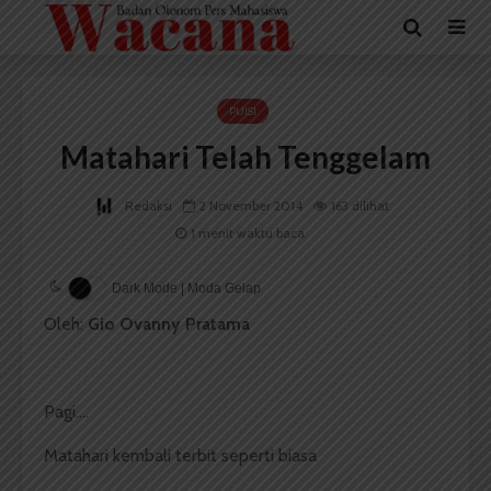
PUISI
Matahari Telah Tenggelam
Redaksi
2 November 2014
163 dilihat
1 menit waktu baca
Dark Mode | Moda Gelap
Oleh:
Gio Ovanny Pratama
Pagi….
Matahari kembali terbit seperti biasa