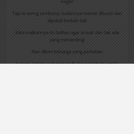
negeri
Tapi ia sering sembunyi, badannya memar dilucuti dan
dipukuli berkali–kali
Kata majikannya itu latihan agar ia kuat dan tak ada
yang menandingi
Rian diberi keluarga yang perhatian
Ia puas, setiap saat terpenuhi dan tercukupi segala
kebutuhan
Tapi ia malu pada Tuhan, setiap hari lakukan penipuan
Kata ibunya itu usaha supaya mendapatkan
pengakuan
Mereka berteman dengan kesendirian dan ketakutan
Selalu bertanya–tanya mengapa hidup pilihan