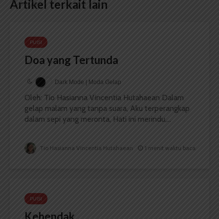
Artikel terkait lain
PUISI
Doa yang Tertunda
Dark Mode | Moda Gelap
Oleh: Tio Hasianna Vincentia Hutahaean Dalam
gelap malam yang tanpa suara, Aku terperangkap
dalam sepi yang meronta, Hati ini merindu,...
Tio Hasianna Vincentia Hutahaean
1 menit waktu baca
PUISI
Kehendak