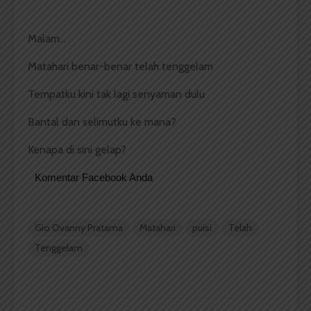
Malam…
Matahari benar-benar telah tenggelam
Tempatku kini tak lagi senyaman dulu
Bantal dan selimutku ke mana?
Kenapa di sini gelap?
Komentar Facebook Anda
Gio Ovanny Pratama
Matahari
puisi
Telah
Tenggelam