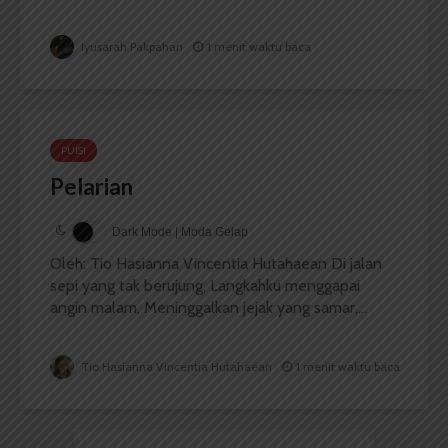
Iyusarah Pakpahan
1 menit waktu baca
PUISI
Pelarian
Dark Mode | Moda Gelap
Oleh: Tio Hasianna Vincentia Hutahaean Di jalan
sepi yang tak berujung, Langkahku menggapai
angin malam, Meninggalkan jejak yang samar,...
Tio Hasianna Vincentia Hutahaean
1 menit waktu baca