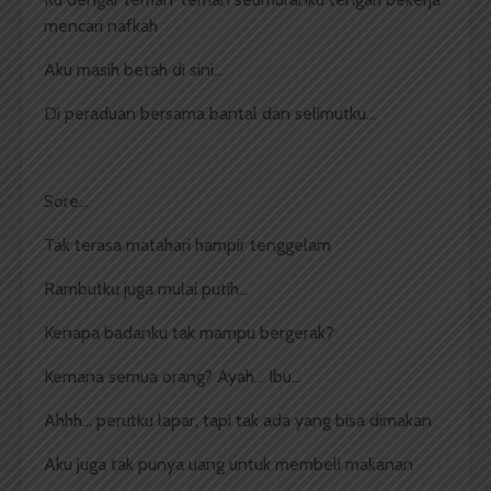
mencari nafkah
Aku masih betah di sini…
Di peraduan bersama bantal dan selimutku…
Sore…
Tak terasa matahari hampir tenggelam
Rambutku juga mulai putih…
Kenapa badanku tak mampu bergerak?
Kemana semua orang? Ayah… Ibu…
Ahhh… perutku lapar, tapi tak ada yang bisa dimakan
Aku juga tak punya uang untuk membeli makanan