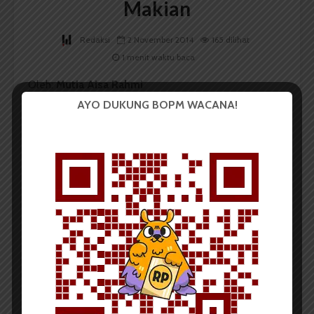
Makian
Redaksi
2 November 2014
165 dilihat
1 menit waktu baca
Oleh:
Mutia Aisa Rahmi
AYO DUKUNG BOPM WACANA!
Makian di sana sini
Celaan datang tak henti
Dia diam tak hayati
Menyerap tangis yang tak mungkin ia turuti
Tawa celaan makin tak bisa ia bendung
Bak awan yang tlah gemuk karena menampung