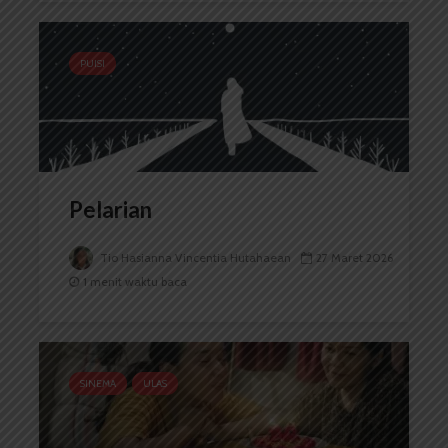
PUISI
Pelarian
Tio Hasianna Vincentia Hutahaean
27 Maret 2026
1 menit waktu baca
SINEMA
ULAS