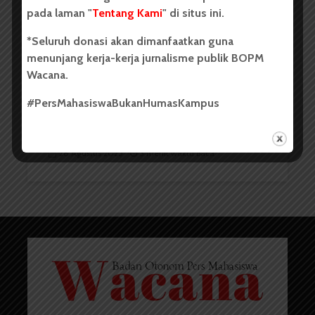
pada laman "
Tentang Kami
" di situs ini.
*Seluruh donasi akan dimanfaatkan guna
menunjang kerja-kerja jurnalisme publik BOPM
Wacana.
Mengenal Disonansi Kognitif:
#PersMahasiswaBukanHumasKampus
Saat Pikiran Bertentangan...
Tio Hasianna Vincentia Hutahaean
28 Agustus 2025
3 menit waktu baca