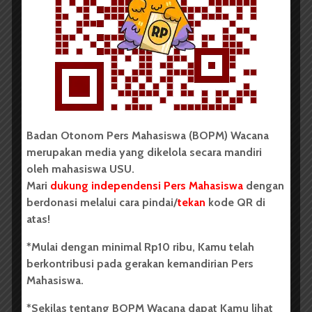
Tio Hasianna Vincentia Hutahaean
1 Maret 2026
3 menit waktu baca
TAHUKAH ANDA
Badan Otonom Pers Mahasiswa (BOPM) Wacana
merupakan media yang dikelola secara mandiri
oleh mahasiswa USU.
Mari
dukung independensi Pers Mahasiswa
dengan
Social Loafing: Menurunnya
berdonasi melalui cara pindai/
tekan
kode QR di
Usaha Individu dalam Kerja...
atas!
Tio Hasianna Vincentia Hutahaean
4 Januari 2026
3 menit waktu baca
*Mulai dengan minimal Rp10 ribu, Kamu telah
berkontribusi pada gerakan kemandirian Pers
Mahasiswa.
*Sekilas tentang BOPM Wacana dapat Kamu lihat
TAHUKAH ANDA