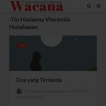
-Tio Hasianna Vincentia
Hutahaean
PUISI
Doa yang Tertunda
Tio Hasianna Vincentia Hutahaean
31 Juli 2026
1 menit waktu baca