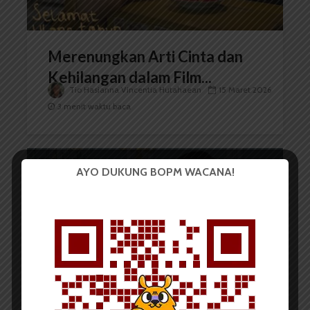
Merenungkan Arti Cinta dan
Kehilangan dalam Film...
Tio Hasianna Vincentia Hutahaean
15 Maret 2026
3 menit waktu baca
AYO DUKUNG BOPM WACANA!
CERPEN
Jemari yang Terbelah