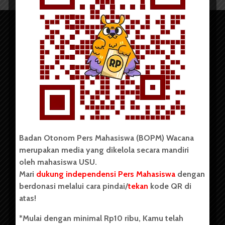
Copyright © 2023. All rights reserved BOPM WACANA.
Badan Otonom Pers Mahasiswa (BOPM) Wacana
merupakan media yang dikelola secara mandiri
Badan Otonom Pers Mahasiswa (BOPM) Wacana merupakan
oleh mahasiswa USU.
pers mahasiswa yang berdiri di luar kampus dan dikelola
Mari
dukung independensi Pers Mahasiswa
dengan
secara mandiri oleh mahasiswa Universitas Sumatera Utara
(USU). Sebelumnya BOPM Wacana merupakan salah satu
berdonasi melalui cara pindai/
tekan
kode QR di
Unit Kegiatan Mahasiswa (UKM) di Universitas Sumatera
atas!
Utara dengan nama Pers Mahasiswa SUARA USU yang
berdiri pada 1 Juli 1995.
*Mulai dengan minimal Rp10 ribu, Kamu telah