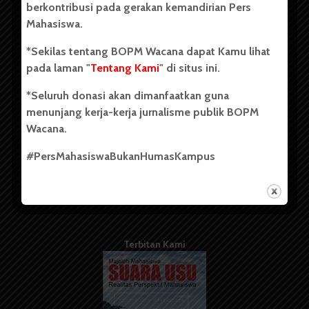
berkontribusi pada gerakan kemandirian Pers
Mahasiswa.
Tentang Kami
*Sekilas tentang BOPM Wacana dapat Kamu lihat
pada laman "
Tentang Kami
" di situs ini.
Kontribusi
*Seluruh donasi akan dimanfaatkan guna
Info Iklan
menunjang kerja-kerja jurnalisme publik BOPM
Pedoman Media Siber
Wacana.
Kode Etik Jurnalistik
#PersMahasiswaBukanHumasKampus
WartaWacana
Terbitan Kami