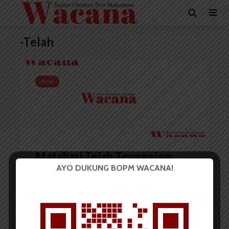
-Telah
PUISI
Matahari Telah Tenggelam
AYO DUKUNG BOPM WACANA!
Redaksi
2 November 2014
1 menit waktu baca