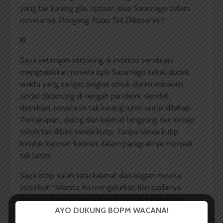
yang tak kurang gila, ciptaan Jose Saramago dalam
novelanya
Dongeng Pulau Tak Dikenal
ini?
III
Saya setengah terbaring di indekos sendirian,
menghabiskan novela tipis Saramago sekali duduk,
waktu yang sangat singkat untuk durasi imbauan
social distancing
di tengah pandemi. Kendati
demikian, novela ini tak kurang rumit untuk dilahap.
Percakapan, dialog dan kalimat langsung dari setiap
tokoh tak diberi tanda kutip. Tanpa tanda kutip,
bentuk kalimat-kalimat dalam paragrafnya menjadi
tak lazim.
Saya kutip salah satu kalimat dari bagian novela
tersebut: “Wanita itu mengulurkan lilin padanya,
berkata, Sampai jumpa besok, lalu, tidurlah yang
AYO DUKUNG BOPM WACANA!
nyenyak, lelaki itu ingin mengucapkan hal yang sama,