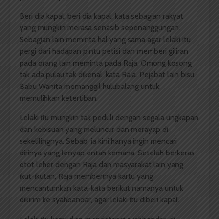
Beri dia kapal, beri dia kapal, kata sebagian rakyat
yang mungkin merasa senasib sepenanggungan.
Sebagian lain meminta hal yang sama agar lelaki itu
pergi dari hadapan pintu petisi dan memberi giliran
pada orang lain meminta pada Raja. Omong kosong
tak ada pulau tak dikenal, kata Raja. Pejabat lain bisu.
Babu Wanita memanggil hulubalang untuk
memulihkan ketertiban.
Lelaki itu mungkin tak peduli dengan segala ungkapan
dan kebisuan yang meluncur dan merayap di
sekelilingnya. Sebab, ia kini hanya ingin mencari
dirinya yang lenyap entah kemana. Setelah berkeras
otot leher dengan Raja dan masyarakat lain yang
ikut-ikutan, Raja memberinya kartu yang
mencantumkan kata-kata berikut namanya untuk
dikirim ke syahbandar, agar lelaki itu diberi kapal.