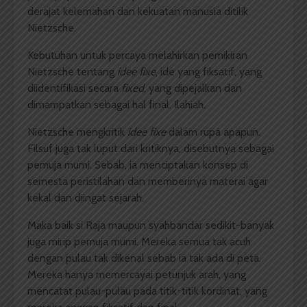
derajat kelemahan dan kekuatan manusia ditilik
Nietzsche.
Kebutuhan untuk percaya melahirkan pemikiran
Nietzsche tentang
idee fixe
, ide yang fiksatif, yang
diidentifikasi secara
fixed
, yang dipejalkan dan
dimampatkan sebagai hal final. Ilahiah.
Nietzsche mengkritik
idee fixe
dalam rupa apapun.
Filsuf juga tak luput dari kritiknya, disebutnya sebagai
pemuja mumi. Sebab, ia menciptakan konsep di
semesta peristilahan dan memberinya materai agar
kekal dan diingat sejarah.
Maka baik si Raja maupun syahbandar sedikit-banyak
juga mirip pemuja mumi. Mereka semua tak acuh
dengan pulau tak dikenal sebab ia tak ada di peta.
Mereka hanya memercayai petunjuk arah, yang
mencatat pulau-pulau pada titik-titik kordinat, yang