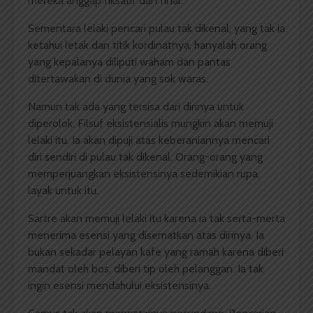
mereka anggap fiksatif dan final.
Sementara lelaki pencari pulau tak dikenal, yang tak ia
ketahui letak dan titik kordinatnya, hanyalah orang
yang kepalanya diliputi waham dan pantas
ditertawakan di dunia yang sok waras.
Namun tak ada yang tersisa dari dirinya untuk
diperolok. Filsuf eksistensialis mungkin akan memuji
lelaki itu. Ia akan dipuji atas keberaniannya mencari
diri sendiri di pulau tak dikenal. Orang-orang yang
memperjuangkan eksistensinya sedemikian rupa,
layak untuk itu.
Sartre akan memuji lelaki itu karena ia tak serta-merta
menerima esensi yang disematkan atas dirinya. Ia
bukan sekadar pelayan kafe yang ramah karena diberi
mandat oleh bos, diberi tip oleh pelanggan. Ia tak
ingin esensi mendahului eksistensinya.