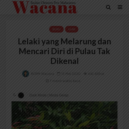
BUKU
ULAS
Lelaki yang Melarung dan
Mencari Diri di Pulau Tak
Dikenal
BOPM Wacana
15 Mei 2020
642 dilihat
7 menit waktu baca
Dark Mode | Moda Gelap