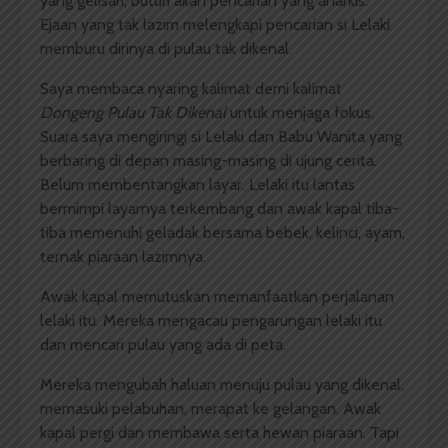
yang gelisah, butuh akan pencarian yang anarkis.
Ejaan yang tak lazim melengkapi pencarian si Lelaki
memburu dirinya di pulau tak dikenal.
Saya membaca nyaring kalimat demi kalimat
Dongeng Pulau Tak Dikenal
untuk menjaga fokus.
Suara saya mengiringi si Lelaki dan Babu Wanita yang
berbaring di depan masing-masing di ujung cerita.
Belum membentangkan layar. Lelaki itu lantas
bermimpi layarnya terkembang dan awak kapal tiba-
tiba memenuhi geladak bersama bebek, kelinci, ayam,
ternak piaraan lazimnya.
Awak kapal memutuskan memanfaatkan perjalanan
lelaki itu. Mereka mengacau pengarungan lelaki itu
dan mencari pulau yang ada di peta.
Mereka mengubah haluan menuju pulau yang dikenal,
memasuki pelabuhan, merapat ke gelangan. Awak
kapal pergi dan membawa serta hewan piaraan. Tapi