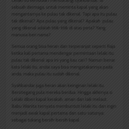
Lelaki itu kemudian mendatangi syahbandar, di
sebuah dermaga, untuk meminta kapal yang akan
mengantarnya ke pulau tak dikenal. Tapi apa itu pulau
tak dikenal? Apa pulau yang dikenal? Apakah pulau
yang dikenal adalah titik-titik di atas peta? Yang
manusia beri nama?
Semua orang bisa heran dan terperanjat seperti Raja
ketika kali pertama mendengar permintaan lelaki itu:
pulau tak dikenal apa ini yang kau cari? Namun benar
kata lelaki itu, andai saya bisa mengatakannya pada
anda, maka pulau itu sudah dikenal.
Syahbandar juga heran akan keinginan lelaki itu.
Bersitegang pula mereka berdua. Hingga akhirnya si
Lelaki diberi kapal kerakah, aman dan laik melaut.
Babu Wanita ternyata membuntuti lelaki itu dan ingin
menjadi awak kapal pertama dan satu-satunya:
sebagai tukang bersih-bersih kapal.