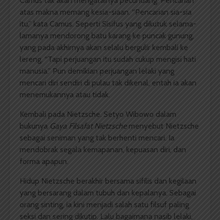
Camus tak akan mengatainya pecundang. Pencarian
atas makna memang kesia-siaan. “Pencarian sia-sia
itu,” kata Camus. Seperti Sisifus yang dikutuk selama-
lamanya mendorong batu karang ke puncak gunung,
yang pada akhirnya akan selalu bergulir kembali ke
lereng. “Tapi perjuangan itu sudah cukup mengisi hati
manusia.” Pun demikian perjuangan lelaki yang
mencari diri sendiri di pulau tak dikenal, entah ia akan
menemukannya atau tidak.
Kembali pada Nietzsche. Setyo Wibowo dalam
bukunya
Gaya Filsafat Nietzsche
menyebut Nietzsche
sebagai seniman yang tak berhenti mencari. Ia
mendobrak segala kemapanan, kepuasan diri, dan
forma apapun.
Hidup Nietzsche berakhir bersama sifilis dan kegilaan
yang bersarang dalam tubuh dan kepalanya. Sebagai
orang sinting, ia kini menjadi salah satu filsuf paling
seksi dan sering dikutip. Lalu bagaimana nasib lelaki,