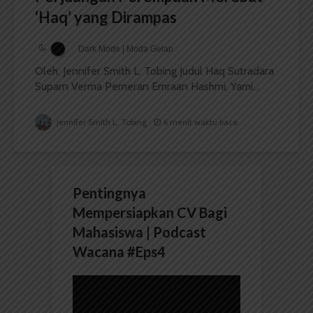
‘Haq’ yang Dirampas
Dark Mode | Moda Gelap
Oleh: Jennifer Smith L. Tobing Judul Haq Sutradara
Suparn Verma Pemeran Emraan Hashmi, Yami...
Jennifer Smith L. Tobing
6 menit waktu baca
Pentingnya
Mempersiapkan CV Bagi
Mahasiswa | Podcast
Wacana #Eps4
Pemutar
Video