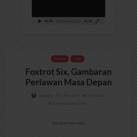
00:00
32:39
SINEMA
ULAS
Foxtrot Six, Gambaran
Perlawan Masa Depan
Redaksi
14 Mei 2019
233 dilihat
4 menit waktu baca
Sumber Istimewa