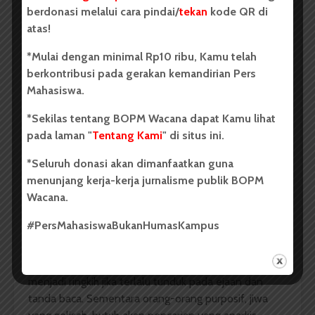
berdonasi melalui cara pindai/
tekan
kode QR di
kalimat.
atas!
Saramago membongkar kelaziman tanda baca dan
*Mulai dengan minimal Rp10 ribu, Kamu telah
aturan huruf-huruf. Ejaan bahasanya yang tak umum
berkontribusi pada gerakan kemandirian Pers
membuat pencarian kita atas makna di tiap paragraf
Mahasiswa.
menjadi lebih intens.
*Sekilas tentang BOPM Wacana dapat Kamu lihat
Tak ada yang perlu didewakan dari tanda baca, ejaan
pada laman "
Tentang Kami
" di situs ini.
bahasa, dan struktur kalimat berupa subjek dan
predikat dan objek dan keterangan dengan seluruh
*Seluruh donasi akan dimanfaatkan guna
jenisnya yang membikin segala hal terlalu jelas. Tanda
menunjang kerja-kerja jurnalisme publik BOPM
baca dan ejaan yang dibuat seenaknya oleh
Wacana.
Saramago, bagi saya, adalah bentuk
ketidakpercayaannya pada titik kordinat dalam
#PersMahasiswaBukanHumasKampus
petunjuk arah.
Kalimat paling kasar dan agitatif sekalipun akan
menjadi ringkih jika terlalu tunduk pada ejaan dan
tanda baca. Sementara orang-orang purposif, jiwa