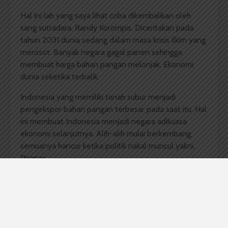
Hal ini lah yang saya lihat coba dikembalikan oleh
sang sutradara, Randy Korompis. Diceritakan pada
tahun 2031 dunia sedang dalam masa krisis ilkim yang
merosot. Banyak negara gagal panen sehingga
membuat harga bahan pangan melonjak. Ekonomi
dunia seketika terbalik.
Indonesia yang memiliki tanah subur menjadi
pengekspor bahan pangan terbesar pada saat itu. Hal
ini membuat Indonesia menjadi negara adikuasa
ekonomi selanjutnya. Alih-alih mulai berkembang,
semuanya hancur ketika politik nakal muncul yakni,
Piranas.
Keinginan menjadi negara promotor ekonomi dunia,
ternyata politik nakal berhasil merebut sistem
pemerintahan dan perekonomian Indonesia pada
saat itu. Rakyat dibohongi dan ekploitasi pun terjadi
kembali. Lagi, munculnya perlawanan gerakan bawah