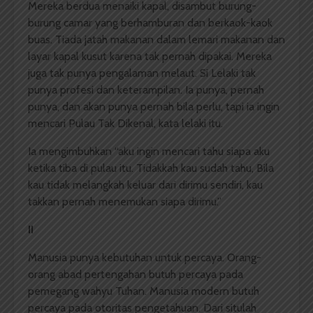
Mereka berdua menaiki kapal, disambut burung-
burung camar yang berhamburan dan berkaok-kaok
buas. Tiada jatah makanan dalam lemari makanan dan
layar kapal kusut karena tak pernah dipakai. Mereka
juga tak punya pengalaman melaut. Si Lelaki tak
punya profesi dan keterampilan. Ia punya, pernah
punya, dan akan punya pernah bila perlu, tapi ia ingin
mencari Pulau Tak Dikenal, kata lelaki itu.
Ia mengimbuhkan “aku ingin mencari tahu siapa aku
ketika tiba di pulau itu. Tidakkah kau sudah tahu, Bila
kau tidak melangkah keluar dari dirimu sendiri, kau
takkan pernah menemukan siapa dirimu.”
II
Manusia punya kebutuhan untuk percaya. Orang-
orang abad pertengahan butuh percaya pada
pemegang wahyu Tuhan. Manusia modern butuh
percaya pada otoritas pengetahuan. Dari situlah