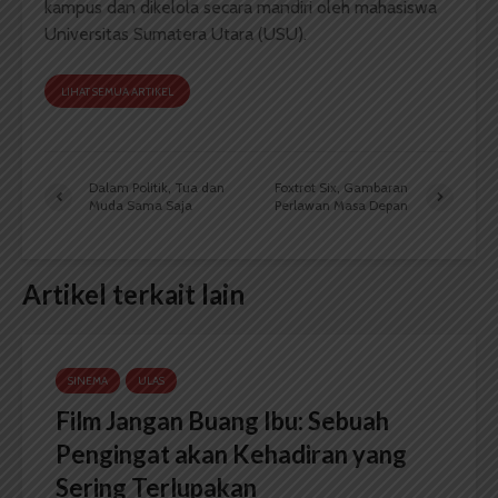
kampus dan dikelola secara mandiri oleh mahasiswa
Universitas Sumatera Utara (USU).
LIHAT SEMUA ARTIKEL
Dalam Politik, Tua dan
Foxtrot Six, Gambaran
Muda Sama Saja
Perlawan Masa Depan
Artikel terkait lain
SINEMA
ULAS
Film Jangan Buang Ibu: Sebuah
Pengingat akan Kehadiran yang
Sering Terlupakan