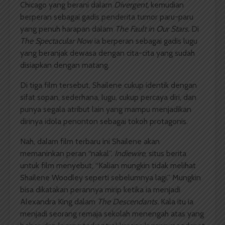
Chicago yang berani dalam
Divergent,
kemudian
berperan sebagai gadis penderita tumor paru-paru
yang penuh harapan dalam
The Fault in Our Stars.
Di
The Spectacular Now
ia berperan sebagai gadis lugu
yang beranjak dewasa dengan cita-cita yang sudah
disiapkan dengan matang.
Di tiga film tersebut, Shailene cukup identik dengan
sifat sopan, sederhana, lugu, cukup percaya diri, dan
punya segala atribut lain yang mampu menjadikan
dirinya idola penonton sebagai tokoh protagonis.
Nah, dalam film terbaru ini Shailene akan
memaninkan peran “nakal”.
Indiewire
, situs berita
untuk film menyebut, “Kalian mungkin tidak melihat
Shailene Woodley seperti sebelumnya lagi.” Mungkin
bisa dikatakan perannya mirip ketika ia menjadi
Alexandra King dalam
The Descendants.
Kala itu ia
menjadi seorang remaja sekolah menengah atas yang