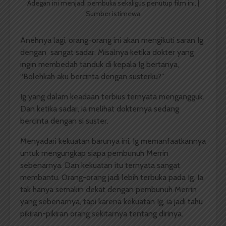
Adegan ini menjadi pembuka sekaligus penutup film ini. |
Sumber istimewa
Anehnya lagi, orang-orang ini akan mengikuti saran Ig
dengan sangat sadar. Misalnya ketika dokter yang
ingin membedah tanduk di kepala Ig bertanya,
“Bolehkah aku bercinta dengan susterku?”
Ig yang dalam keadaan terbius ternyata mengangguk.
Dan ketika sadar, ia melihat dokternya sedang
bercinta dengan si suster.
Menyadari kekuatan barunya ini, Ig memanfaatkannya
untuk mengungkap siapa pembunuh Merrin
sebenarnya. Dan kekuatan itu ternyata sangat
membantu. Orang-orang jadi lebih terbuka pada Ig. Ia
tak hanya semakin dekat dengan pembunuh Merrin
yang sebenarnya, tapi karena kekuatan Ig, ia jadi tahu
pikiran-pikiran orang sekitarnya tentang dirinya.