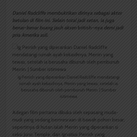
Daniel Radcliffe membuktikan dirinya sebagai aktor
betulan di film ini. Selain total jadi setan, ia juga
benar-benar buang jauh aksen
british
–
nya demi jadi
pria Amerika asli.
Ig Perrish yang diperankan Daniel Radcliffe mendatangi
rumah ayah kekasihnya, Merrin yang tewas, setelah ia
berusaha dibunuh oleh pembunuh Merrin. | Sumber
istimewa
Adegan film pertama dibuka oleh sepasang muda-
mudi yang sedang bermesraan di bawah pohon besar;
sepertinya di hutan.Ialah Merrin yang diperankan si
seksi Juno Temple, dan Ignatius Perrish yang