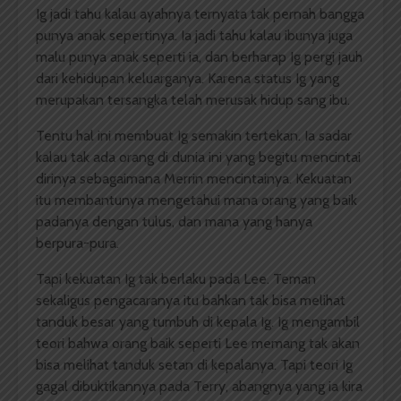
Ig jadi tahu kalau ayahnya ternyata tak pernah bangga
punya anak sepertinya. Ia jadi tahu kalau ibunya juga
malu punya anak seperti ia, dan berharap Ig pergi jauh
dari kehidupan keluarganya. Karena status Ig yang
merupakan tersangka telah merusak hidup sang ibu.
Tentu hal ini membuat Ig semakin tertekan. Ia sadar
kalau tak ada orang di dunia ini yang begitu mencintai
dirinya sebagaimana Merrin mencintainya. Kekuatan
itu membantunya mengetahui mana orang yang baik
padanya dengan tulus, dan mana yang hanya
berpura-pura.
Tapi kekuatan Ig tak berlaku pada Lee. Teman
sekaligus pengacaranya itu bahkan tak bisa melihat
tanduk besar yang tumbuh di kepala Ig. Ig mengambil
teori bahwa orang baik seperti Lee memang tak akan
bisa melihat tanduk setan di kepalanya. Tapi teori Ig
gagal dibuktikannya pada Terry, abangnya yang ia kira