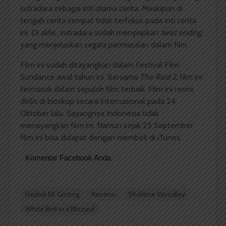
sutradara sebagai inti utama cerita. Meskipun di
tengah cerita sempat tidak terfokus pada inti cerita
ini. Di akhir, sutradara sudah menyiapkan
twist ending
yang menjelaskan segala permasalan dalam film.
Film ini sudah ditayangkan dalam Festival Film
Sundance awal tahun ini. Bersama
The Raid 2,
film ini
termasuk dalam sepuluh film terbaik. Film ini resmi
dirilis di bioskop secara internasional pada 24
Oktober lalu. Sayangnya Indonesia tidak
menayangkan film ini. Namun sejak 25 September
film ini bisa didapat dengan membeli di iTunes.
Komentar Facebook Anda
Fredick BE Ginting
Resensi
Shailene Woodley
White Bird in a Blizzard