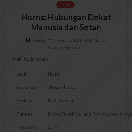
RESENSI
Horns: Hubungan Dekat
Manusia dan Setan
Redaksi
7 Desember 2014
187 dilihat
5 menit waktu baca
Oleh:
Aulia Adam
Judul
: Horns
Sutradara
: Alexandre Aja
Naskah
: Keith Bunnin
Pemain
: Daniel Radcliffe, Juno Temple, Max Mingh
Tahun rilis
: 2014