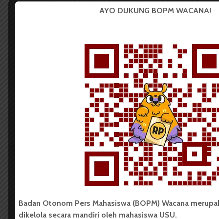
AYO DUKUNG BOPM WACANA!
SINEMA
ULAS
The Social Dilemma: Kapitalisme
dan Krisis Eksistensial Gaya Baru
Dark Mode | Moda Gelap
Oleh: Surya Dua Artha Simanjuntak Judul The
Social Dilemma Sutradara Jeff Orlowski Penulis...
Surya Dua Artha Simanjuntak
6 menit waktu baca
BUKU
ULAS
Lelaki yang Melarung dan Mencari
Badan Otonom Pers Mahasiswa (BOPM) Wacana merupa
Diri di Pulau Tak Dikenal
dikelola secara mandiri oleh mahasiswa USU.