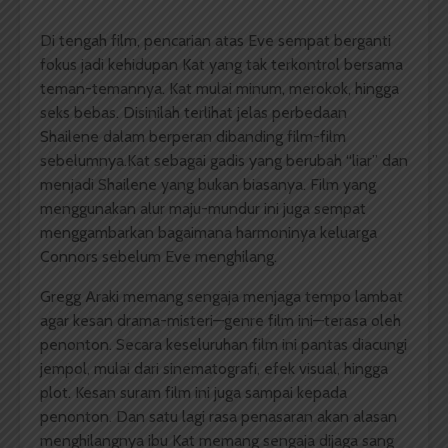
Di tengah film, pencarian atas Eve sempat berganti
fokus jadi kehidupan Kat yang tak terkontrol bersama
teman-temannya. Kat mulai minum, merokok, hingga
seks bebas. Disinilah terlihat jelas perbedaan
Shailene dalam berperan dibanding film-film
sebelumnya.Kat sebagai gadis yang berubah “liar” dan
menjadi Shailene yang bukan biasanya. Film yang
menggunakan alur maju-mundur ini juga sempat
menggambarkan bagaimana harmoninya keluarga
Connors sebelum Eve menghilang.
Gregg Araki memang sengaja menjaga tempo lambat
agar kesan drama-misteri—genre film ini—terasa oleh
penonton. Secara keseluruhan film ini pantas diacungi
jempol, mulai dari sinematografi, efek visual, hingga
plot. Kesan suram film ini juga sampai kepada
penonton. Dan satu lagi rasa penasaran akan alasan
menghilangnya ibu Kat memang sengaja dijaga sang