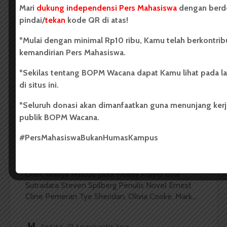
Mari
dukung independensi Pers Mahasiswa
dengan berdo
Dark Mode | Moda Gelap
pindai/
tekan
kode QR di atas!
Oleh : Muhammad Sidratul Muntaha Idham Judul
Dongeng Pulau Tak Dikenal Penulis Jose...
*Mulai dengan minimal Rp10 ribu, Kamu telah berkontrib
kemandirian Pers Mahasiswa.
BOPM Wacana
7 menit waktu baca
*Sekilas tentang BOPM Wacana dapat Kamu lihat pada l
di situs ini.
*Seluruh donasi akan dimanfaatkan guna menunjang kerja
publik BOPM Wacana.
SINEMA
ULAS
Sketsa Dunia Virtual Abad Milenial
#PersMahasiswaBukanHumasKampus
Dark Mode | Moda Gelap
Oleh: Widiya Hastuti Judul Ready Player One
Sutradara Steven Spilberg Penulis Novel Ernest
Cline Pemeran Tye Sheridan, Olivia Cooke, Mark...
Redaksi
4 menit waktu baca