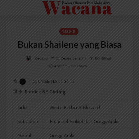
RESENSI
Bukan Shailene yang Biasa
Redaksi
10 Desember 2014
165 dilihat
4 menit waktu baca
Dark Mode | Moda Gelap
Oleh:
Fredick BE Ginting
Judul
: White Bird in A Blizzard
Sutradara
: Emanuel Finkiel dan Gregg Araki
Naskah
: Gregg Araki