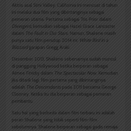
Aktris asal Simi Valley, California ini mencuat di tahun
ini melalui dua film yang dibintanginya sebagai
pemeran utama. Pertama sebagai Tris Prior dalam
Divergent,
kemudian sebagai Hazel Grace Lancaster
dalam
The Fault in Our Stars.
Namun, Shailene masih
punya satu film penutup 2014 ini:
White Bird in a
Blizzard
garapan Gregg Araki.
Desember 2013, Shailene sebenarnya sudah muncul
di panggung Hollywood ketika berperan sebagai
Aimee Finicky dalam
The Spectacular Now.
Kemudian
jika ditarik lagi, film pertama yang dibintanginya
adalah
The Descendants
pada 2011 bersama George
Clooney. Ketika itu dia berperan sebagai pemeran
pembantu.
Satu hal yang berbeda dalam film terbaru ini adalah
peran Shailene yang tidak seperti film-film
sebelumnya. Shailene berperan sebagai gadis remaja