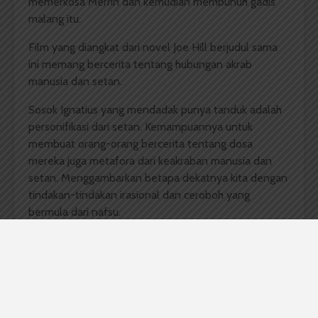
memerkosa Merrin dan kemudian membunuh gadis
malang itu.
Film yang diangkat dari novel Joe Hill berjudul sama
ini memang bercerita tentang hubungan akrab
manusia dan setan.
Sosok Ignatius yang mendadak punya tanduk adalah
personifikasi dari setan. Kemampuannya untuk
membuat orang-orang bercerita tentang dosa
mereka juga metafora dari keakraban manusia dan
setan. Menggambarkan betapa dekatnya kita dengan
tindakan-tindakan irasional dan ceroboh yang
bermula dari nafsu.
Cerita brilian dari Joe Hill ini berhasil diterjemahkan
dengan baik ke dalam layar lebar oleh Alexandre Aja,
sang sutradara. Para pemain seperti Daniel Radcliffe
dan Juno Temple juga berhasil menghidupkan suasana
cerita dengan penampilan akting mereka yang penuh