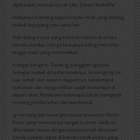
diperankan mantan bocah sihir, Daniel Radcliffe.
Keduanya memang seperti muda-mudi yang sedang
mabuk kepayang satu sama lain.
Ada dialog mesra yang kelewat mesum di antara
mereka berdua. Intinya keduanya saling mencinta
hingga maut yang memisahkan.
Adegan berganti. Sosok Ig, panggilan Ignatius,
terkapar mabuk di lantai rumahnya. Ia mengintip ke
luar rumah, dan seperti dugaannya, sekelompok
wartawan dan warga sekitar sudah berkumpul di
depan sana. Membawa beberapa tulisan mengejek
tentang pembunuhan dan pembunuh.
Ig memang jadi tersangka utama tewasnya Merrin.
Pacar yang menurutnya sangat ia cintai. Gadis itu
ditemukan tewas dengan kepala pecah dihantam
benda tumpul, tepat di bawah rumah pohon yang