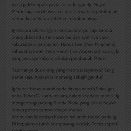
biasa jadi tempatnya pacaran dengan Ig. Mayat
Merrin juga sudah divisum, dan ternyata si pembunuh
memerkosa Merrin sebelum membunuhnya.
Ig merasa tak mungkin membunuhnya. Tapi semua
orang di kota itu, termasuk ibu dan ayahnya yakin
kalau ialah si pembunuh. Hanya Lee (Max Minghella),
sahabatnya dan Terry Perish (Joe Anderson), abang Ig
yang percaya kalau dia bukan pembunuh Merrin.
Tapi hanya dua orang yang mempercayainya? Yang
benar saja. Apakah ia memang sebajingan itu?
Ig benar-benar marah pada dirinya sendiri.Sekaligus
pada Tuhan.Di suatu malam, dalam keadaan mabuk, Ig
mengencingi patung Bunda Maria yang ada di bawah
rumah pohon tempat mayat Merrin
ditemukan.Keesokan harinya hal aneh terjadi pada Ig.
Di kepalanya tumbuh sepasang tanduk. Persis seperti
tanduk setan.