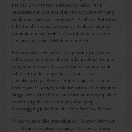
Kat dan Brock lantas melaporkan kasus ini ke
kepolisian dan diterima oleh seorang detektif yang
kelak akan bertugas menyelidiki. Anehnya, Kat tetap
tidak terlalu merasa kehilangan. Bahkan hidupnya
berubah menjadi lebih “liar” setelah itu, terutama
bersama pacarnya (Shiloh Fernandez).
Kat kemudian mengalami mimpi aneh yang sama
beberapa kali. Ia tiba-tiba berada di sebuah tempat
yang dipenuhi salju. Lalu ia menemukan ibunya di
salah satu sudut tanpa busana dan minta
pertolongannya. Belum sempat lanjut Kat sudah
terbangun. Sayangnya, tak dijelaskan apa maknanya
hingga akhir film. Penonton dibiarkan menyimpulkan
sendiri. Ini pula satu-satunya kaitan yang
menyinggung judul film ini:
White Bird in A Blizzard.
Katrina saat dikejutkan ibunya. | Sumber istimewa