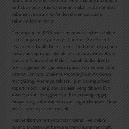
bebas dan kurang terkontrol karena kurang mendapat
perhatian orang tua. Gambaran “nakal” sudah terlihat
sebenarnya dalam
trailer
dan ulasan sutradara
sebelum film ini dirilis.
Ceritanya pada 1998, saat umurnya tujuh belas tahun
ia kehilangan ibunya, Evelyn Connors (Eva Green)
secara mendadak dan misterius. Ini diketahuinya pada
suatu hari sepulang sekolah. Di rumah, ayahnya Brock
Connors (Christopher Meloni) sudah duduk di sofa
menunggunya dengan wajah pucat. Ia memberi tahu
Katrina Connors (Shailene Woodley) bahwa ibunya
menghilang. Anehnya, tak satu pun barang pribadi
seperti mobil, uang, atau pakaian yang dibawa Eve.
Awalnya Kat—panggilannya—hanya menganggap
ibunya pergi sebentar dan akan segera kembali. Tidak
ada rasa terkejut sama sekali.
Hari berikutnya ternyata masih sama: Eve belum
pulang. Dugaan Kat bahwa ia menghilang menguat.