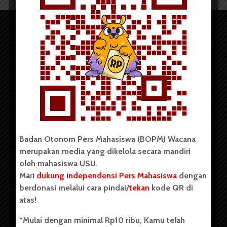
Copyright © 2023. All rights reserved BOPM WACANA.
Badan Otonom Pers Mahasiswa (BOPM) Wacana
merupakan media yang dikelola secara mandiri
Badan Otonom Pers Mahasiswa (BOPM) Wacana merupakan
oleh mahasiswa USU.
pers mahasiswa yang berdiri di luar kampus dan dikelola
Mari
dukung independensi Pers Mahasiswa
dengan
secara mandiri oleh mahasiswa Universitas Sumatera Utara
(USU). Sebelumnya BOPM Wacana merupakan salah satu
berdonasi melalui cara pindai/
tekan
kode QR di
Unit Kegiatan Mahasiswa (UKM) di Universitas Sumatera
atas!
Utara dengan nama Pers Mahasiswa SUARA USU yang
berdiri pada 1 Juli 1995.
*Mulai dengan minimal Rp10 ribu, Kamu telah