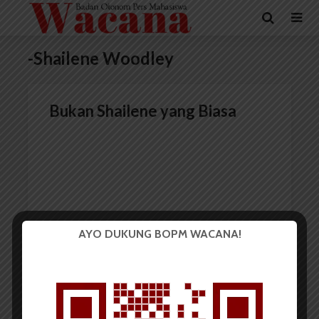
-Shailene Woodley
Bukan Shailene yang Biasa
AYO DUKUNG BOPM WACANA!
Redaksi
10 Desember 2014
4 menit waktu baca