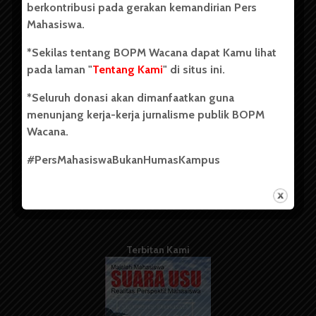
berkontribusi pada gerakan kemandirian Pers
Mahasiswa.
Tentang Kami
*Sekilas tentang BOPM Wacana dapat Kamu lihat
pada laman "
Tentang Kami
" di situs ini.
Kontribusi
*Seluruh donasi akan dimanfaatkan guna
Info Iklan
menunjang kerja-kerja jurnalisme publik BOPM
Pedoman Media Siber
Wacana.
Kode Etik Jurnalistik
#PersMahasiswaBukanHumasKampus
WartaWacana
Terbitan Kami