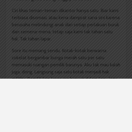
Ciri khas teman-teman dikantor hanya satu. Biar kami
terbiasa disomasi, atau kena damprat sana sini karena
berusaha melindungi anak dari setiap perlakuan buruk
dan semena-mena, tetap saja kami tak tahan satu
hal. Tak tahan lapar.
Sore itu memang sendu. Kotak-kotak berwarna
cokelat bergambar bunga merah satu per satu
memasuki ruangan pemilik barunya. Aku tak mau kalah
juga, dong. Langsung saja satu kotak menjadi hak
milikku. Pemilik lain langsung hanyut dalam lagu-lagu
yang didengar melalui
headset
yang terpasang di
masing-masing telinga mereka. Bagaimana tidak,
seiring dengan akan bergantinya tahun. Laporan kami
pun harus segera selesai. Bahkan tak sampai
bergantinya tahun nanti. Tengah bulan ini harus
dikirim ke donatur di Berlin.