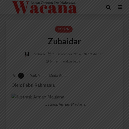
CERPEN
Zubaidar
Redaksi
23 Desember 2014
171 dilihat
6 menit waktu baca
Dark Mode | Moda Gelap
Oleh:
Febri Rahmania
Ilustrasi: Arman Maulana