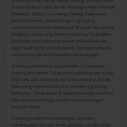
Anduang setiap hari ke sawah;
Lelong.
Di desa-desa
Sumatera Barat sana, ibu-ibu keluarga petani memiliki
kelompok
lelong
-nya masing-masing. Pada masa
bertanam benih, mereka bergotong royong
membantu menanam bakal padi di sawah Ibu lainnya,
bergiliran. Itulah yang disebut
malelong
. Sedangkan
ibu petani yang tak punya sawah, ikut bekerja dan
dapat upah beras setelah panen. Semacam pekerja
outsourcing,
namun berasaskan kekeluargaan.
Anduang adalah jenis yang terakhir, ia tak punya
sepiring pun sawah. Cukup sekali pandang saja orang
akan tahu ada setumpuk derita tersembunyi di balik
tawa yang mempertontonkan deretan gigi kuning-
kehitaman. Setiap kerut di wajahnya seolah memberi
tahu sebanyak itu juga ia telah merasai beragam
kesulitan hidup.
Anduang sudah menjanda begitu lama dan
membesarkan Uni Jeh, emak Zubaidar, sendiri. Umur