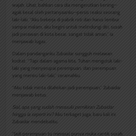
wajah. Lihat, bahkan cara dia mengerutkan kening—
agak kesal oleh pertanyaanku—persis reaksi seorang
laki-laki. “Aku bekerja di pabrik roti dan harus lembur
sampai malam, aku begini untuk melindungi diri, susah
jadi perawan di kota besar, sangat tidak aman,” ia
menjawab lugas.
Dalam pandanganku Zubaidar sungguh melawan
kodrat. “Tapi dalam agama kita, Tuhan mengutuk laki-
laki yang menyerupai perempuan, dan perempuan
yang meniru laki-laki,” ceramahku.
“Aku tidak minta dilahirkan jadi perempuan,” Zubaidar
menjawab ketus.
Sial,
apa yang sudah merasuki pemikiran Zubaidar
hingga ia seperti ini?
Aku terkaget juga, baru kali ini
Zubaidar mendebatku.
“Jadi perempuan tu
merasai
, punya muka cantik susah,