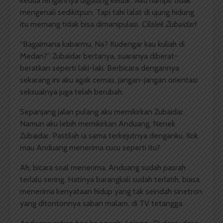
kedua lengannya digulung keluar. Aku hampir tidak
mengenali sedikitpun. Tapi tahi lalat di ujung hidung
itu memang tidak bisa dimanipulasi.
Cilalek Zubaidar!
“Bagaimana kabarmu, Na? Kudengar kau kuliah di
Medan?” Zubaidar bertanya, suaranya diberat-
beratkan seperti laki-laki. Berbicara dengannya
sekarang ini aku agak cemas, jangan-jangan orientasi
seksualnya juga telah berubah.
Sepanjang jalan pulang aku memikirkan Zubaidar.
Namun aku lebih memikirkan Anduang, Nenek
Zubaidar. Pastilah ia sama terkejutnya denganku. Kok
mau Anduang menerima cucu seperti itu?
Ah, bicara soal menerima, Anduang sudah pasrah
terlalu sering. Hatinya barangkali sudah terlatih, biasa
menerima kenyataan hidup yang tak seindah sinetron
yang ditontonnya saban malam, di TV tetangga.