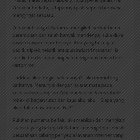
“Habis manis sepah dibuang, itulah perempuan, Na,”
Zubaidar berkata, tatapannya jauh seperti berusaha
mengingat sesuatu.
Zubaidar bilang di Batam ia mengikuti serikat buruh
perempuan dan telah banyak mendengar suka duka
kawan-kawan seprofesinya. Ada yang bekerja di
pabrik triplek, tekstil, ataupun industri makanan. Ia
sendiri berdiri sepanjang hari mengemas berkarton-
karton roti.
“Jadi kau akan begini selamanya?” aku memotong
ceritanya. Menunjuk dengan isyarat mata pada
keseluruhan tampilan Zubaidar hari ini.
Jeans
robek-
robek di bagian lutut dan kaus abu-abu. “Siapa yang
akan tahu masa depan, Na?”
Puluhan purnama berlalu, aku menikah dan mengikuti
suamiku yang bekerja di Batam. Ia mengelola sebuah
perusahaan cabang penyedia layanan internet yang