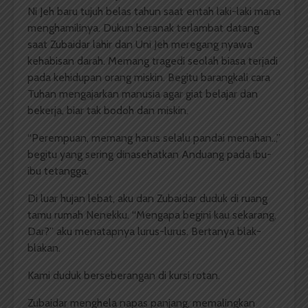
Ni Jeh baru tujuh belas tahun saat entah laki-laki mana
menghamilinya. Dukun beranak terlambat datang
saat Zubaidar lahir dan Uni Jeh meregang nyawa
kehabisan darah. Memang tragedi seolah biasa terjadi
pada kehidupan orang miskin. Begitu barangkali cara
Tuhan mengajarkan manusia agar giat belajar dan
bekerja, biar tak bodoh dan miskin.
“Perempuan, memang harus selalu pandai menahan..,”
begitu yang sering dinasehatkan Anduang pada ibu-
ibu tetangga.
Di luar hujan lebat, aku dan Zubaidar duduk di ruang
tamu rumah Nenekku. “Mengapa begini kau sekarang,
Dar?” aku menatapnya lurus-lurus. Bertanya blak-
blakan.
Kami duduk berseberangan di kursi rotan.
Zubaidar menghela napas panjang, memalingkan