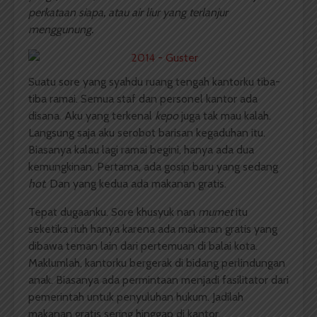
perkataan siapa, atau air liur yang terlanjur
menggunung.
Suatu sore yang syahdu ruang tengah kantorku tiba-
tiba ramai. Semua staf dan personel kantor ada
disana. Aku yang terkenal
kepo
juga tak mau kalah.
Langsung saja aku serobot barisan kegaduhan itu.
Biasanya kalau lagi ramai begini, hanya ada dua
kemungkinan. Pertama, ada gosip baru yang sedang
hot
. Dan yang kedua ada makanan gratis.
Tepat dugaanku. Sore khusyuk nan
mumet
itu
seketika riuh hanya karena ada makanan gratis yang
dibawa teman lain dari pertemuan di balai kota.
Maklumlah, kantorku bergerak di bidang perlindungan
anak. Biasanya ada permintaan menjadi fasilitator dari
pemerintah untuk penyuluhan hukum. Jadilah
makanan gratis sering hinggap di kantor.