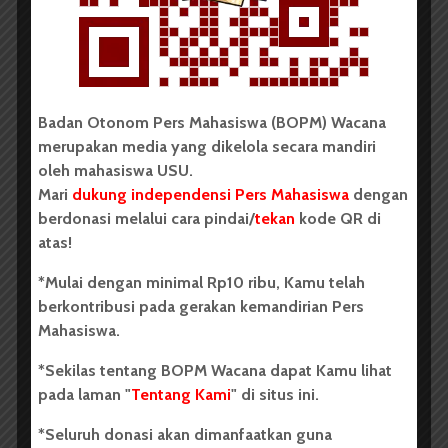
“Kau sudah menemukan dirimu, Dar!”
Ketika pengajian selesai, Zubaidar mengisahkan
bagaimana ia mendapat hidayah saat jadi buruh di
pabrik mukena. Melihat mukena ia teringat Anduang-
nya, Anduang yang mukenanya apek dan lusuh,
Badan Otonom Pers Mahasiswa (BOPM) Wacana
mukena Anduang yang sudah entah berapa kali
merupakan media yang dikelola secara mandiri
lebaran tak berganti. Anduang yang pernah ia
oleh mahasiswa USU.
tinggalkan sebagai bentuk protes pada nasib. Ia
Mari
dukung independensi Pers Mahasiswa
dengan
merasa harus mencari tahu lagi tentang jadi siapa dan
berdonasi melalui cara pindai/
tekan
kode QR di
bagaimana ia seharusnya dalam hidup
.
Zubaidar mulai
atas!
banyak membaca buku-buku.
*Mulai dengan minimal Rp10 ribu, Kamu telah
“Kau tahu Na, aku sangat mensyukuri jadi diriku
berkontribusi pada gerakan kemandirian Pers
seutuhnya, Tuhan meletakkan kita pada posisi yang
Mahasiswa.
istimewa, salah satunya dengan menganugerahkan
kita kemampuan merawat dan mengurus laki-laki
*Sekilas tentang BOPM Wacana dapat Kamu lihat
dengan tangan kita sendiri, laki-laki bukan apa-apa
pada laman "
Tentang Kami
" di situs ini.
tanpa perempuan, Na.”
*Seluruh donasi akan dimanfaatkan guna