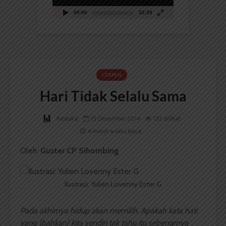
00:00
32:39
CERPEN
Hari Tidak Selalu Sama
Redaksi
15 Desember 2014
152 dilihat
4 menit waktu baca
Oleh:
Guster CP Sihombing
Ilustrasi: Yulien Lovenny Ester G
Pada akhirnya hidup akan memilih. Apakah kata hati
yang (bahkan) kita sendiri tak tahu itu sebenarnya