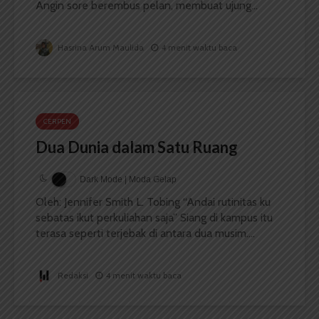
Angin sore berembus pelan, membuat ujung...
Hasrina Arum Maulida
4 menit waktu baca
CERPEN
Dua Dunia dalam Satu Ruang
Dark Mode | Moda Gelap
Oleh: Jennifer Smith L. Tobing “Andai rutinitas ku
sebatas ikut perkuliahan saja” Siang di kampus itu
terasa seperti terjebak di antara dua musim....
Redaksi
4 menit waktu baca