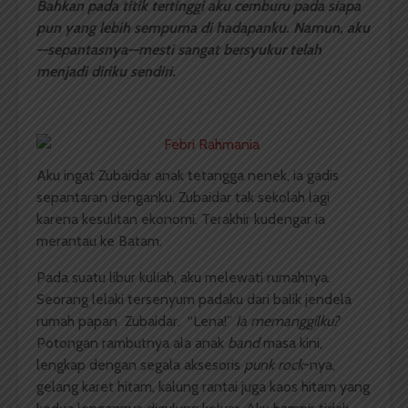
Bahkan pada titik tertinggi aku cemburu pada siapa
pun yang lebih sempurna di hadapanku. Namun, aku
—sepantasnya—mesti sangat bersyukur telah
menjadi diriku sendiri.
Aku ingat Zubaidar anak tetangga nenek, ia gadis
sepantaran denganku. Zubaidar tak sekolah lagi
karena kesulitan ekonomi. Terakhir kudengar ia
merantau ke Batam.
Pada suatu libur kuliah, aku melewati rumahnya.
Seorang lelaki tersenyum padaku dari balik jendela
rumah papan Zubaidar. “Lena!”
Ia memanggilku?
Potongan rambutnya ala anak
band
masa kini,
lengkap dengan segala aksesoris
punk rock
-nya,
gelang karet hitam, kalung rantai juga kaos hitam yang