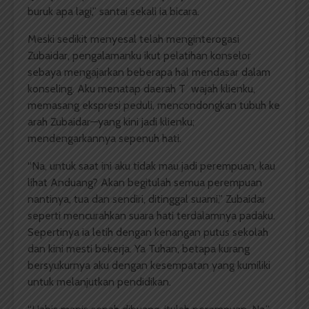
buruk apa lagi,” santai sekali ia bicara.
Meski sedikit menyesal telah menginterogasi
Zubaidar, pengalamanku ikut pelatihan konselor
sebaya mengajarkan beberapa hal mendasar dalam
konseling. Aku menatap daerah T wajah klienku,
memasang ekspresi peduli, mencondongkan tubuh ke
arah Zubaidar—yang kini jadi klienku;
mendengarkannya sepenuh hati.
“Na, untuk saat ini aku tidak mau jadi perempuan, kau
lihat Anduang? Akan begitulah semua perempuan
nantinya, tua dan sendiri, ditinggal suami,” Zubaidar
seperti mencurahkan suara hati terdalamnya padaku.
Sepertinya ia letih dengan kenangan putus sekolah
dan kini mesti bekerja. Ya Tuhan, betapa kurang
bersyukurnya aku dengan kesempatan yang kumiliki
untuk melanjutkan pendidikan.