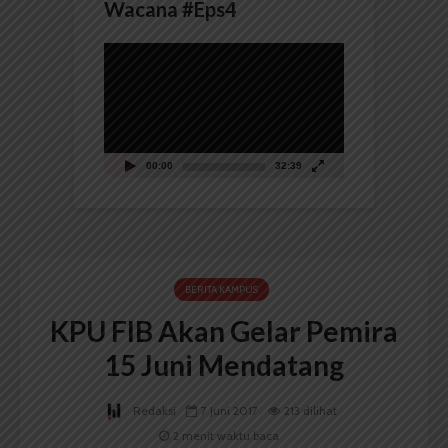
Wacana #Eps4
Pemutar
Video
00:00
32:39
BERITA KAMPUS
KPU FIB Akan Gelar Pemira
15 Juni Mendatang
Redaksi
7 Juni 2017
213 dilihat
2 menit waktu baca