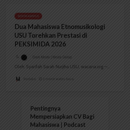
BERITA KAMPUS
Dua Mahasiswa Etnomusikologi
USU Torehkan Prestasi di
PEKSIMIDA 2026
Dark Mode | Moda Gelap
Oleh: Syarifah Sarah Nurjiha USU, wacana.org –...
Redaksi
2 menit waktu baca
Pentingnya
Mempersiapkan CV Bagi
Mahasiswa | Podcast