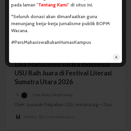
pada laman "
Tentang Kami
" di situs ini.
...
*Seluruh donasi akan dimanfaatkan guna
menunjang kerja-kerja jurnalisme publik BOPM
Redaksi
2 menit waktu baca
Wacana.
#PersMahasiswaBukanHumasKampus
BERITA KAMPUS
Dua Mahasiswa Sastra Indonesia
USU Raih Juara di Festival Literasi
Sumatra Utara 2026
Dark Mode | Moda Gelap
Oleh: Iyusarah Pakpahan USU, wacana.org – Dua...
Redaksi
2 menit waktu baca