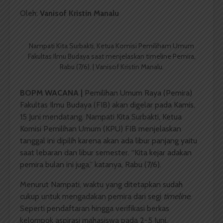
Oleh:
Vanisof Kristin Manalu
Nampati Kita Surbakti, Ketua Komisi Pemiliham Umum
Fakultas Ilmu Budaya saat menjelaskan timeline Pemira,
Rabu (7/6). | Vanisof Kristin Manalu.
BOPM WACANA |
Pemilihan Umum Raya (Pemira)
Fakultas Ilmu Budaya (FIB) akan digelar pada Kamis,
15 Juni mendatang. Nampati Kita Surbakti, Ketua
Komisi Pemilihan Umum (KPU) FIB menjelaskan
tanggal ini dipilih karena akan ada libur panjang yaitu
saat lebaran dan libur semester. “Kita kejar adakan
pemira bulan ini juga,” katanya, Rabu (7/6).
Menurut Nampati, waktu yang ditetapkan sudah
cukup untuk mengadakan pemira dari segi
timeline
.
Seperti pendaftaran hingga verifikasi berkas
kelompok aspirasi mahasiswa pada 2-5 Juni,