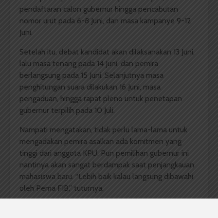
pendaftaran calon gubernur hingga pencabutan
nomor urut pada 6-8 Juni, dan masa kampanye 9-12
Juni.
Setelah itu, debat kandidat akan dilaksanakan 13 Juni,
lalu masa tenang pada 14 Juni, dan pemira
berlangsung pada 15 Juni. Selanjutnya masa
penghitungan suara dilakukan 16 Juni, masa
pengaduan, hingga rapat pleno untuk penetapan
gubernur terpilih pada 10 Juli.
Nampati mengatakan, tidak perlu lama-lama untuk
mengadakan pemira asalkan ada komitmen yang
tinggi dari anggota KPU. Pun pemilihan gubernur ini
nantinya akan sangat berdampak saat penjangkauan
mahasiswa baru. “Lebih baik kalau langsung dibawahi
oleh Pema FIB,” tuturnya.
Nampati jelaskan persiapan untuk pemira FIB sudah