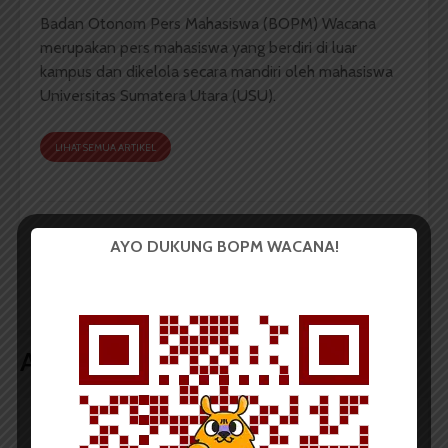
Badan Otonom Pers Mahasiswa (BOPM) Wacana
merupakan pers mahasiswa yang berdiri di luar
kampus dan dikelola secara mandiri oleh mahasiswa
Universitas Sumatera Utara (USU).
LIHAT SEMUA ARTIKEL
Ketua Departemen
KPU FIB Akan Gelar
AYO DUKUNG BOPM WACANA!
Sosiologi Lantik
Pemira 15 Juni
Pengurus IMASI 2017-
Mendatang
2018
Artikel terkait lain
BERITA KAMPUS