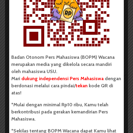
Tim Mahasiswa USU Raih Juara I
Vokal Grup Pada PEKSIMIDA 2026
Dark Mode | Moda Gelap
Oleh: Cyntia Lorena Br Tarigan USU, wacana.org –
Tim mahasiswa Universitas Sumatera Utara...
Badan Otonom Pers Mahasiswa (BOPM) Wacana
Redaksi
2 menit waktu baca
merupakan media yang dikelola secara mandiri
oleh mahasiswa USU.
Mari
dukung independensi Pers Mahasiswa
dengan
berdonasi melalui cara pindai/
tekan
kode QR di
atas!
BERITA KAMPUS
BPDP Sosialisasikan Lomba Riset
*Mulai dengan minimal Rp10 ribu, Kamu telah
Mahasiswa 2026, Dorong Inovasi
berkontribusi pada gerakan kemandirian Pers
Mahasiswa.
Penelitian dalam Sektor
Perkebunan
*Sekilas tentang BOPM Wacana dapat Kamu lihat