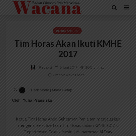
BERITA KAMPUS
Tim Horas Akan Ikuti KMHE
2017
Redaksi
8 Juni 2017
200 dilihat
2 menit waktu baca
Dark Mode | Moda Gelap
Oleh:
Yulia Pransiska
Ketua Tim Horas Andri Suherman Panjaitan menjelaskan
mengenai keikutsertaan Tim Horas dalam KMHE 2017, di
Departemen Teknik Mesin. | Muhammad Al Dary