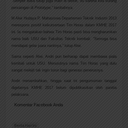
“
Sempet
buka tutup juga main di diesel, itu karena kita kurang
persaingan di
Prototype
,” tambahnya.
M Alwi Hudaya P, Mahasiswa Departemen Teknik Industri 2013
merespons positif keikutsertaan Tim Horas dalam KMHE 2017
ini. Ia mengatakan bahwa Tim Horas pasti bisa mengharumkan
nama baik USU dan Fakultas Teknik kembali. “Semoga bisa
mendapat gelar juara nantinya,” tutup Alwi.
Sama seperti Alwi, Andri pun berharap dapat membawa piala
kembali untuk USU. Menurutnya nama Tim Horas yang dulu
sangat melejit tak ingin turun bagi generasi penerusnya.
Andri menambahkan, hingga saat ini pengumuman tanggal
digelarnya KMHE 2017 belum dipublikasikan oleh panitia
pelaksana.
Komentar Facebook Anda
Berita Hari Ini