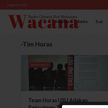
6 Agustus 2026
Beranda
Berita
Esai
-Tim Horas
BERITA KAMPUS
Team Horas USU Adakan
Rekrutmen Terbuka Anggota...