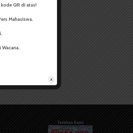
kode QR di atas!
Pers Mahasiswa.
i.
M Wacana.
Terbitan Kami