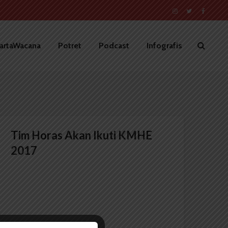
artaWacana
Potret
Podcast
Infografis
Tim Horas Akan Ikuti KMHE
2017