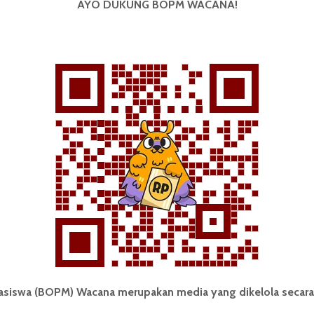
AYO DUKUNG BOPM WACANA!
Redaksi
5 November 2024
2 menit waktu baca
Tim Horas Siapkan Mobil
Prototipe G7
Redaksi
3 Desember 2015
2 menit waktu baca
iswa (BOPM) Wacana merupakan media yang dikelola secara