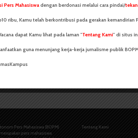
i Pers Mahasiswa
dengan berdonasi melalui cara pindai/
tekan
Tim Horas Tuntut Pemprovsu
Cairkan Dana Hibah Bulan Ini
10 ribu, Kamu telah berkontribusi pada gerakan kemandirian 
acana dapat Kamu lihat pada laman "
Tentang Kami
" di situs in
anfaatkan guna menunjang kerja-kerja jurnalisme publik BOP
umasKampus
Redaksi
9 November 2014
2 menit waktu baca
tonom Pers Mahasiswa (BOPM)
Tentang Kami
merupakan pers mahasiswa