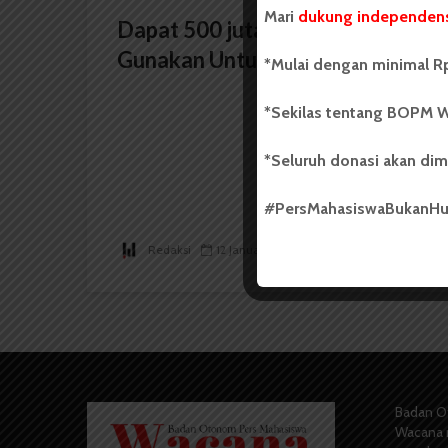
Mari
dukung independens
Dapat 500 juta, Tim Horas
Gunakan Untuk Akomodasi
*Mulai dengan minimal Rp
*Sekilas tentang BOPM W
*Seluruh donasi akan dim
#PersMahasiswaBukanH
Redaksi
12 Januari 2015
2 menit waktu baca
Badan O
Wacana 