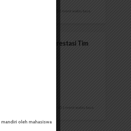
Redaksi
8 Juni 2017
2 menit waktu baca
SEM Asia 2015, Prestasi Tim
Horas Menurun
Redaksi
7 Maret 2015
2 menit waktu baca
 mandiri oleh mahasiswa