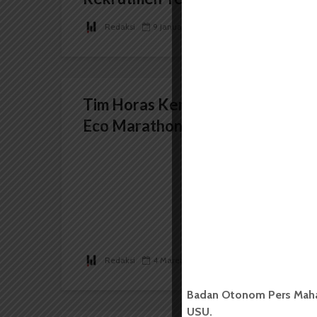
Redaksi
9 Januari 2025
2 menit waktu baca
Tim Horas Kembali Ikuti Shell
Eco Marathon 2016
Redaksi
4 Maret 2016
2 menit waktu baca
Badan Otonom Pers Mahas
USU.