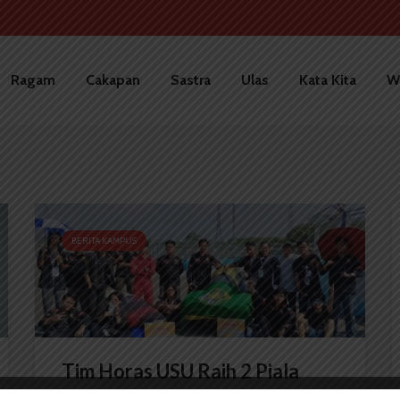
Ragam
Cakapan
Sastra
Ulas
Kata Kita
W
BERITA KAMPUS
Tim Horas USU Raih 2 Piala
dalam KMHE 2024