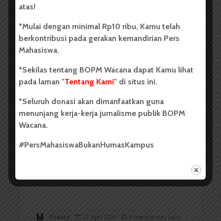
atas!
Tentang Renjana
*Mulai dengan minimal Rp10 ribu, Kamu telah
berkontribusi pada gerakan kemandirian Pers
Mahasiswa.
Redaksi
12 Mei 2019
1 menit waktu baca
*Sekilas tentang BOPM Wacana dapat Kamu lihat
pada laman "
Tentang Kami
" di situs ini.
*Seluruh donasi akan dimanfaatkan guna
RAGAM
TAHUKAH ANDA
menunjang kerja-kerja jurnalisme publik BOPM
Mahasiswa Baru, ini Kiat-kiat
Wacana.
memilih Kos
#PersMahasiswaBukanHumasKampus
Redaksi
27 April 2019
4 menit waktu baca