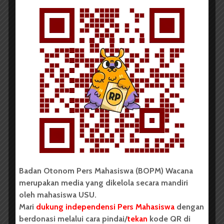
BERITA KAMPUS
Yael Stefani : Hari Ini Sidang
Perdana Gugatan SUARA USU
Redaksi
14 Agustus 2019
2 menit waktu baca
Badan Otonom Pers Mahasiswa (BOPM) Wacana
PUISI
merupakan media yang dikelola secara mandiri
oleh mahasiswa USU.
Mari
dukung independensi Pers Mahasiswa
dengan
berdonasi melalui cara pindai/
tekan
kode QR di