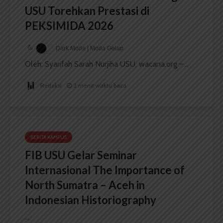
USU Torehkan Prestasi di
PEKSIMIDA 2026
Dark Mode | Moda Gelap
Oleh: Syarifah Sarah Nurjiha USU, wacana.org –...
Redaksi
2 menit waktu baca
BERITA KAMPUS
FIB USU Gelar Seminar
Internasional The Importance of
North Sumatra – Aceh in
Indonesian Historiography
...