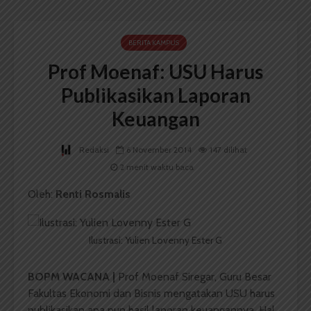
BERITA KAMPUS
Prof Moenaf: USU Harus
Publikasikan Laporan
Keuangan
Redaksi
6 November 2014
147 dilihat
2 menit waktu baca
Oleh:
Renti Rosmalis
Ilustrasi: Yulien Lovenny Ester G
BOPM WACANA |
Prof Moenaf Siregar, Guru Besar
Fakultas Ekonomi dan Bisnis mengatakan USU harus
publikasikan apa pun hasil laporan keuangannya. Hal