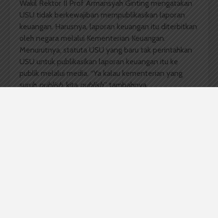
Wakil Rektor II Prof Armansyah Ginting mengatakan
USU tidak berkewajiban mempublikasikan laporan
keuangan. Harusnya, laporan keuangan itu diterbitkan
oleh negara melalui Kementerian Keuangan.
Menurutnya, statuta USU yang baru tak perintahkan
USU untuk publikasikan laporan keuangan itu ke
publik melalui media. “Ya kalau kementerian yang
suruh
publish
, kita
publish
,” tambahnya.
Sementara itu, menurut Prof Arman, tidak
dipublikasikannya laporan keuangan ini untuk hindari
opini publik yang tidak benar. “Yang lihat orang
tertentu
aja
, nanti kalau dilihat orang tidak mengerti
malah sembarangan nilai laporan keuangan kita,”
katanya.
Ada pun Pasal 78 Peraturan Pemerintah Nomor 16
Tahun 2014 tentang Statuta USU menyebut laporan
keuangan USU jadi informasi publik setelah disahkan
menteri. Pun Pasal 9 Ayat 2 Huruf c Undang-Undang