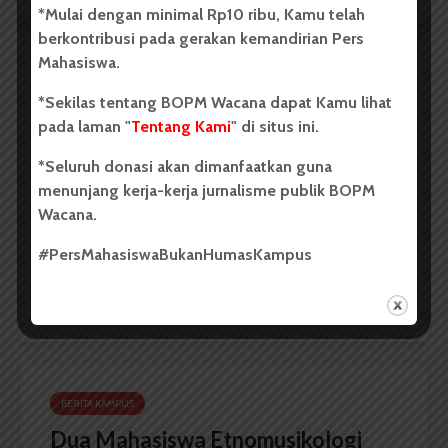
*Mulai dengan minimal Rp10 ribu, Kamu telah
berkontribusi pada gerakan kemandirian Pers
Mahasiswa.
BERITA KAMPUS
*Sekilas tentang BOPM Wacana dapat Kamu lihat
Dua Mahasiswa Sastra Indonesia
pada laman "
Tentang Kami
" di situs ini.
USU Raih Juara di Festival Literasi
*Seluruh donasi akan dimanfaatkan guna
Sumatra Utara 2026
menunjang kerja-kerja jurnalisme publik BOPM
Wacana.
Dark Mode | Moda Gelap
#PersMahasiswaBukanHumasKampus
Oleh: Iyusarah Pakpahan USU, wacana.org – Dua...
Redaksi
2 menit waktu baca
BERITA KAMPUS
Dua Mahasiswa Etnomusikologi