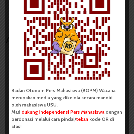
Operasional Gedung
Prof Moenaf: USU
Baru FH Diundur Tahun
Harus Publikasikan
Depan
Laporan Keuangan
Artikel terkait lain
BERITA KAMPUS
BPDP Sosialisasikan Lomba Riset
Mahasiswa 2026, Dorong Inovasi
Badan Otonom Pers Mahasiswa (BOPM) Wacana
Penelitian dalam Sektor
merupakan media yang dikelola secara mandiri
Perkebunan
oleh mahasiswa USU.
...
Mari
dukung independensi Pers Mahasiswa
dengan
berdonasi melalui cara pindai/
tekan
kode QR di
atas!
Redaksi
2 menit waktu baca