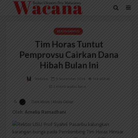
BERITA KAMPUS
Tim Horas Tuntut
Pemprovsu Cairkan Dana
Hibah Bulan Ini
Redaksi
9 November 2014
164 dilihat
2 menit waktu baca
Dark Mode | Moda Gelap
Oleh:
Amelia Ramadhani