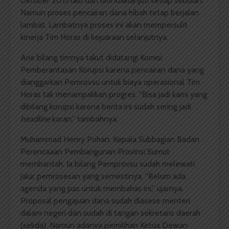
Oktober 2013 lalu dan ditindaklanjuti setiap sebulan.
Namun proses pencairan dana hibah tetap berjalan
lambat. Lambatnya proses ini akan mempersulit
kinerja Tim Horas di kejuaraan selanjutnya.
Arie bilang timnya takut didatangi Komisi
Pemberantasan Korupsi karena pencairan dana yang
dianggarkan Pemrovsu untuk biaya operasional Tim
Horas tak menampakkan progres. “Bisa jadi kami yang
dibilang korupsi karena berita ini sudah sering jadi
headline
koran,” tambahnya.
Muhammad Henry Pohan, Kepala Subbagian Badan
Perencaaan Pembangunan Provinsi Sumut
membantah. Ia bilang Pemprovsu sudah melewati
jalur pemrosesan yang semestinya. “Belum ada
agenda yang pas untuk membahas ini,” ujarnya.
Proposal pengajuan dana sudah diasese menteri
dalam negeri dan sudah di tangan sekretaris daerah
(sekda). Namun adanya pemilihan Ketua Dewan