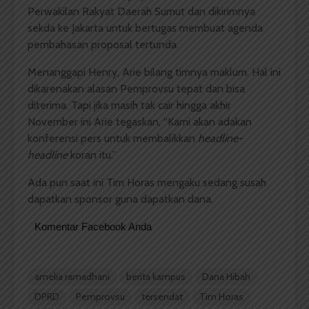
Perwakilan Rakyat Daerah Sumut dan dikirimnya
sekda ke Jakarta untuk bertugas membuat agenda
pembahasan proposal tertunda.
Menanggapi Henry, Arie bilang timnya maklum. Hal ini
dikarenakan alasan Pemprovsu tepat dan bisa
diterima. Tapi jika masih tak cair hingga akhir
November ini Arie tegaskan, “Kami akan adakan
konferensi pers untuk membalikkan
headline-
headline
koran itu.”
Ada pun saat ini Tim Horas mengaku sedang susah
dapatkan sponsor guna dapatkan dana.
Komentar Facebook Anda
amelia ramadhani
berita kampus
Dana Hibah
DPRD
Pemprovsu
tersendat
Tim Horas