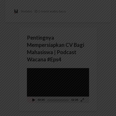
Redaksi
2 menit waktu baca
Pentingnya
Mempersiapkan CV Bagi
Mahasiswa | Podcast
Wacana #Eps4
Pemutar
Video
00:00
32:39