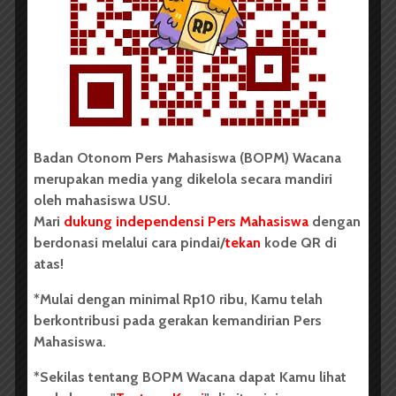
BERITA KAMPUS
Badan Otonom Pers Mahasiswa (BOPM) Wacana
merupakan media yang dikelola secara mandiri
oleh mahasiswa USU.
Zainal Abidin Chaniago:
Mari
dukung independensi Pers Mahasiswa
dengan
Mahasiswa, Jangan Takut...
berdonasi melalui cara pindai/
tekan
kode QR di
atas!
Redaksi
1 Desember 2015
2 menit waktu baca
*Mulai dengan minimal Rp10 ribu, Kamu telah
berkontribusi pada gerakan kemandirian Pers
Mahasiswa.
BERITA KAMPUS
*Sekilas tentang BOPM Wacana dapat Kamu lihat