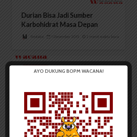
Durian Bisa Jadi Sumber
Karbohidrat Masa Depan
Redaksi
1 Desember 2015
2 menit waktu baca
BERITA KAMPUS
AYO DUKUNG BOPM WACANA!
Zainal Abidin Chaniago:
Pebisnis Harus Dampingi...
Redaksi
1 Desember 2015
2 menit waktu baca