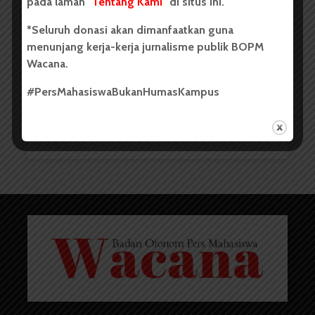
pada laman "
Tentang Kami
" di situs ini.
*Seluruh donasi akan dimanfaatkan guna
menunjang kerja-kerja jurnalisme publik BOPM
Wacana.
Petani Durian Minta
#PersMahasiswaBukanHumasKampus
Pemerintah Bantu Sertifikasi...
Redaksi
1 Desember 2015
2 menit waktu baca