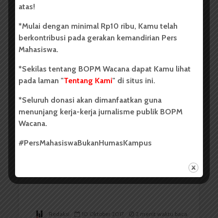
atas!
*Mulai dengan minimal Rp10 ribu, Kamu telah
berkontribusi pada gerakan kemandirian Pers
Mahasiswa.
Redaksi
10 Oktober 2017
2 menit waktu baca
*Sekilas tentang BOPM Wacana dapat Kamu lihat
pada laman "
Tentang Kami
" di situs ini.
*Seluruh donasi akan dimanfaatkan guna
BERITA KAMPUS
menunjang kerja-kerja jurnalisme publik BOPM
FMIPA Akan Gelar Lustrum X
Wacana.
Selama Tiga Hari
#PersMahasiswaBukanHumasKampus
Redaksi
10 Oktober 2017
2 menit waktu baca