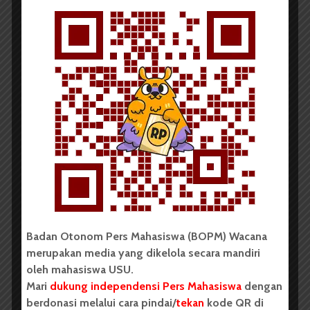
BERITA KAMPUS
Hari Ini, KPU Fasilkom-TI Gelar
Pemira
Redaksi
29 Maret 2018
2 menit waktu baca
Badan Otonom Pers Mahasiswa (BOPM) Wacana
BERITA KAMPUS
merupakan media yang dikelola secara mandiri
Posisi Wakil Dekan III FISIP
oleh mahasiswa USU.
Masih Kosong
Mari
dukung independensi Pers Mahasiswa
dengan
berdonasi melalui cara pindai/
tekan
kode QR di