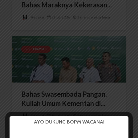
Bahas Maraknya Kekerasan...
Redaksi
21 Juli 2026
3 menit waktu baca
BERITA KAMPUS
Bahas Swasembada Pangan,
Kuliah Umum Kementan di...
Redaksi
16 Juli 2026
3 menit waktu baca
AYO DUKUNG BOPM WACANA!