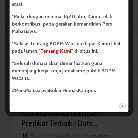
atas!
Mahasiswa FEB USU
*Mulai dengan minimal Rp10 ribu, Kamu telah
Terungkap Jadi Pelaku...
berkontribusi pada gerakan kemandirian Pers
Mahasiswa.
Redaksi
9 Juli 2026
3 menit waktu baca
*Sekilas tentang BOPM Wacana dapat Kamu lihat
pada laman "
Tentang Kami
" di situs ini.
*Seluruh donasi akan dimanfaatkan guna
BERITA KAMPUS
menunjang kerja-kerja jurnalisme publik BOPM
Wacana.
#PersMahasiswaBukanHumasKampus
Dua Mahasiswa USU Raih
Predikat Terbaik I Duta...
Redaksi
9 Juli 2026
3 menit waktu baca