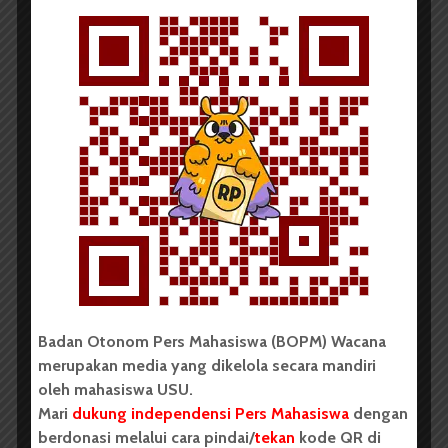
BERITA KAMPUS
Fakultas dan Unit PPK USU
Tindaklanjuti Kasus...
Redaksi
12 Juli 2026
2 menit waktu baca
Badan Otonom Pers Mahasiswa (BOPM) Wacana
BERITA KAMPUS
merupakan media yang dikelola secara mandiri
oleh mahasiswa USU.
Mari
dukung independensi Pers Mahasiswa
dengan
berdonasi melalui cara pindai/
tekan
kode QR di