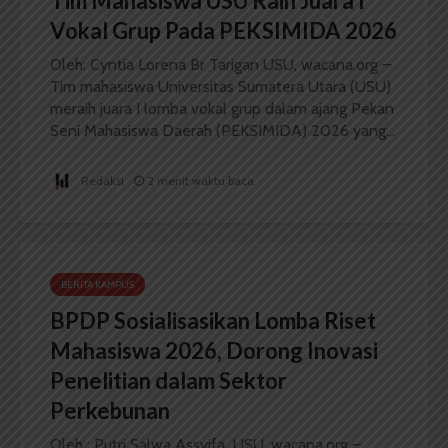
Tim Mahasiswa USU Raih Juara I
Vokal Grup Pada PEKSIMIDA 2026
Oleh: Cyntia Lorena Br Tarigan USU, wacana.org –
Tim mahasiswa Universitas Sumatera Utara (USU)
meraih juara I lomba vokal grup dalam ajang Pekan
Seni Mahasiswa Daerah (PEKSIMIDA) 2026 yang...
Redaksi
2 menit waktu baca
BERITA KAMPUS
BPDP Sosialisasikan Lomba Riset
Mahasiswa 2026, Dorong Inovasi
Penelitian dalam Sektor
Perkebunan
Oleh : Putri Salwa Assyifa USU, wacana.org –...