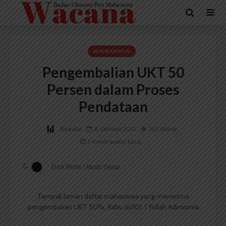
BERITA KAMPUS
Pengembalian UKT 50
Persen dalam Proses
Pendataan
Redaksi
8 Oktober 2021
301 dilihat
2 menit waktu baca
Dark Mode | Moda Gelap
Tampak laman daftar mahasiswa yang menerima
pengembalian UKT 50%, Rabu (6/10). | Yollah Adimurnia