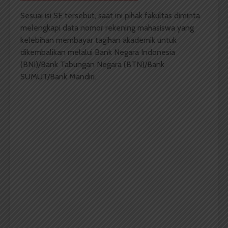
Sesuai isi SE tersebut, saat ini pihak fakultas diminta
melengkapi data nomor rekening mahasiswa yang
kelebihan membayar tagihan akademik untuk
dikembalikan melalui Bank Negara Indonesia
(BNI)/Bank Tabungan Negara (BTN)/Bank
SUMUT/Bank Mandiri.