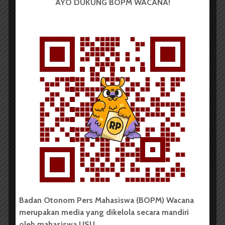
AYO DUKUNG BOPM WACANA!
Pentingnya
Mempersiapkan CV Bagi
Mahasiswa | Podcast
Wacana #Eps4
Pemutar
Video
00:00
32:39
BERITA KAMPUS
Badan Otonom Pers Mahasiswa (BOPM) Wacana
Pemisahan ITP dari FP
merupakan media yang dikelola secara mandiri
oleh mahasiswa USU.