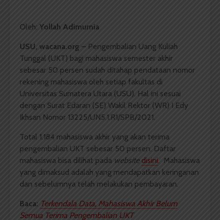
Oleh:
Yollah Adimurnia
USU, wacana.org –
Pengembalian Uang Kuliah
Tunggal (UKT) bagi mahasiswa semester akhir
sebesar 50 persen sudah ditahap pendataan nomor
rekening mahasiswa oleh setiap fakultas di
Universitas Sumatera Utara (USU). Hal ini sesuai
dengan Surat Edaran (SE) Wakil Rektor (WR) I Edy
Ikhsan Nomor 13225/UN5.1.R1/SPB/2021.
Total 1.184 mahasiswa akhir yang akan terima
pengembalian UKT sebesar 50 persen. Daftar
mahasiswa bisa dilihat pada
website
disini
. Mahasiswa
yang dimaksud adalah yang mendapatkan keringanan
dan sebelumnya telah melakukan pembayaran.
Baca:
Terkendala Data, Mahasiswa Akhir Belum
Semua Terima Pengembalian UKT