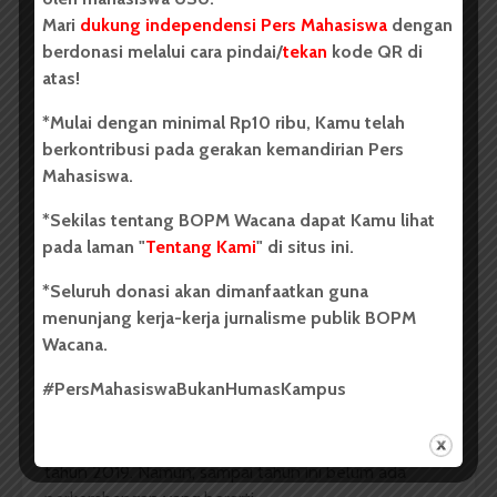
Ditunda
Mari
dukung independensi Pers Mahasiswa
dengan
berdonasi melalui cara pindai/
tekan
kode QR di
Redaksi
6 Oktober 2021
292 dilihat
atas!
1 menit waktu baca
*Mulai dengan minimal Rp10 ribu, Kamu telah
berkontribusi pada gerakan kemandirian Pers
Seorang mahasiswa yang nampak di gedung prodi Ilmu dan
Teknologi Pangan, Kamis (30/9). | Aulia Sabrini Saragih
Mahasiswa.
*Sekilas tentang BOPM Wacana dapat Kamu lihat
pada laman "
Tentang Kami
" di situs ini.
Oleh:
Adinda Khairani
*Seluruh donasi akan dimanfaatkan guna
menunjang kerja-kerja jurnalisme publik BOPM
USU, wacana.org
— Pemisahan Ilmu Teknologi
Wacana.
Pangan (ITP) dari Fakultas Pertanian (FP) ditunda.
Hal ini disampaikan oleh Ketua Prodi ITP Elisa Julianti,
#PersMahasiswaBukanHumasKampus
Rabu (6/10).
Pemisahan ITP dari FP sudah direncanakan sejak
tahun 2019
. Namun, sampai tahun ini belum ada