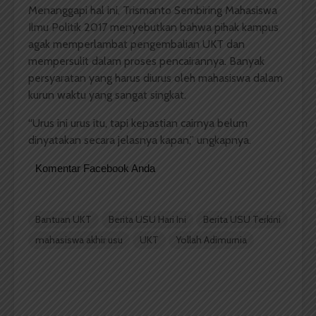
Menanggapi hal ini, Trismanto Sembiring Mahasiswa
Ilmu Politik 2017 menyebutkan bahwa pihak kampus
agak
memperlambat pengembalian UKT dan
mempersulit dalam proses pencairannya. Banyak
persyaratan yang harus diurus oleh mahasiswa dalam
kurun waktu yang sangat singkat.
“Urus ini urus itu, tapi kepastian cairnya belum
dinyatakan secara jelasnya kapan,” ungkapnya.
Komentar Facebook Anda
Bantuan UKT
Berita USU Hari Ini
Berita USU Terkini
mahasiswa akhir usu
UKT
Yollah Adimurnia