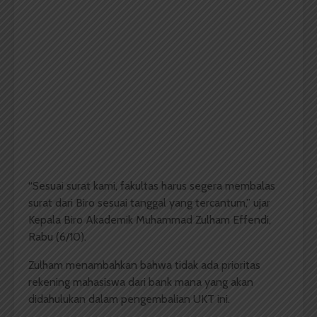
“Sesuai surat kami, fakultas harus segera membalas
surat dari Biro sesuai tanggal yang tercantum,” ujar
Kepala Biro Akademik Muhammad Zulham Effendi,
Rabu (6/10).
Zulham menambahkan bahwa tidak ada prioritas
rekening mahasiswa dari bank mana yang akan
didahulukan dalam pengembalian UKT ini.