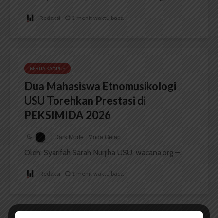
Redaksi
2 menit waktu baca
BERITA KAMPUS
Dua Mahasiswa Etnomusikologi
USU Torehkan Prestasi di
PEKSIMIDA 2026
Dark Mode | Moda Gelap
Oleh: Syarifah Sarah Nurjiha USU, wacana.org –...
Redaksi
2 menit waktu baca