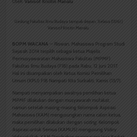
Oleh:
Vanisof Krsitin Manalu
Gedung Fakultas Ilmu Budaya tampak depan, Selasa (13/6) |
Vanisof Kristin Manalu.
BOPM WACANA
— Riswan, Mahasiswa Program Studi
Sejarah 2014 terpilih sebagai ketua Majelis
Permusyawaratan Mahasiswa Fakultas (MPMF)
Fakultas Ilmu Budaya (FIB) pada Rabu, 12 Juni 2017.
Hal ini disampaikan oleh Ketua Komisi Pemilihan
Umum (KPU) FIB Nampati Kita Surbakti, Kamis (13/7).
Nampati menyampaikan awalnya pemilihan ketua
MPMF dilakukan dengan musyawarah mufakat,
namun setelah masing-masing Kelompok Aspirasi
Mahasiswa (KAM) mengusungkan nama calon ketua,
maka pemilihan dilakukan dengan
voting
. Kelompok
Aspirasi untuk Semua (KAMUS) mengusung Vickry
Hidayatullah, KAM Perubahan mengusung Jaya Berkat