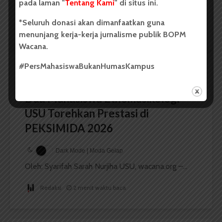
pada laman "
Tentang Kami
" di situs ini.
Oleh: Iyusarah Pakpahan USU, wacana.org – Dua...
*Seluruh donasi akan dimanfaatkan guna
Redaksi
2 menit waktu baca
menunjang kerja-kerja jurnalisme publik BOPM
Wacana.
#PersMahasiswaBukanHumasKampus
BERITA KAMPUS
Dua Mahasiswa Etnomusikologi
USU Torehkan Prestasi di
PEKSIMIDA 2026
Dark Mode | Moda Gelap
Oleh: Syarifah Sarah Nurjiha USU, wacana.org –...
Redaksi
2 menit waktu baca