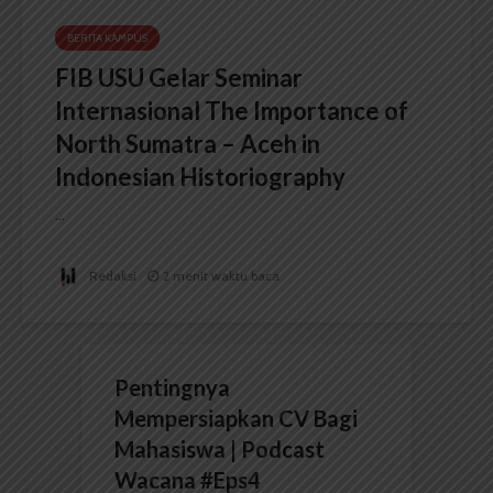
BERITA KAMPUS
FIB USU Gelar Seminar
Internasional The Importance of
North Sumatra – Aceh in
Indonesian Historiography
...
Redaksi
2 menit waktu baca
Pentingnya
Mempersiapkan CV Bagi
Mahasiswa | Podcast
Wacana #Eps4