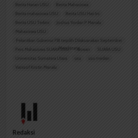
Berita Harian USU
Berita Mahasiswa
Berita mahasiswa USU
Berita USU Hari Ini
Berita USU Terkini
Joshua Yordan P Manalu
Mahasiswa USU
Pelantikan Gubernur FIB terpilih Dilaksanakan September
Mendatang
Pers Mahasiswa SUARA USU
Riswan
SUARA USU
Universitas Sumatera Utara
usu
usu medan
Vanisof Kristin Manalu
Redaksi