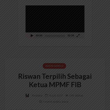
Pemutar
Video
00:00
32:39
BERITA KAMPUS
Riswan Terpilih Sebagai
Ketua MPMF FIB
Redaksi
14 Juli 2017
249 dilihat
1 menit waktu baca