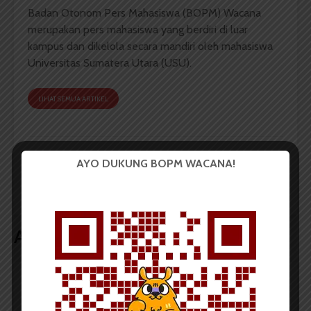
Badan Otonom Pers Mahasiswa (BOPM) Wacana
merupakan pers mahasiswa yang berdiri di luar
kampus dan dikelola secara mandiri oleh mahasiswa
Universitas Sumatera Utara (USU).
LIHAT SEMUA ARTIKEL
Liga Basket USU
Riswan Terpilih
AYO DUKUNG BOPM WACANA!
Masuki Tahun Kelima
Sebagai Ketua MPMF
Belas
FIB
Artikel terkait lain
BERITA KAMPUS