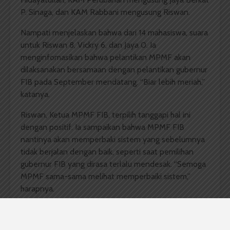
P. Sinaga, dan KAM Rabbani mengusung Riswan.
Nampati menjelaskan bahwa dari 14 mahasiswa, suara
untuk Riswan 8, Vickry 6, dan Jaya 0. Ia
menginfomasikan bahwa pelantikan MPMF akan
dilaksanakan bersamaan dengan pelantikan gubernur
FIB pada September mendatang. “Biar lebih meriah,”
katanya.
Riswan, Ketua MPMF FIB, terpilih tanggapi hal ini
dengan positif. Ia sampaikan bahwa MPMF FIB
nantinya akan memperbaki sistem yang sebelumnya
tidak berjalan dengan baik, seperti saat pemilihan
gubernur FIB yang dirasa terlalu mendesak. “Semoga
MPMF sama-sama melihat memperbaiki sistem,”
harapnya.
Komentar Facebook Anda
Berita Harian USU
berita kampus