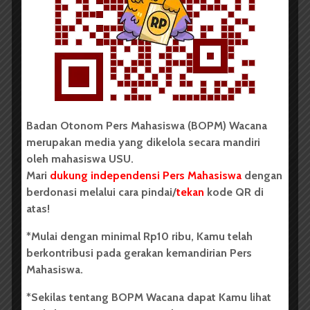
BPDP Sosialisasikan Lomba Riset
Mahasiswa 2026, Dorong Inovasi
Penelitian dalam Sektor
Perkebunan
...
Badan Otonom Pers Mahasiswa (BOPM) Wacana
Redaksi
2 menit waktu baca
merupakan media yang dikelola secara mandiri
oleh mahasiswa USU.
Mari
dukung independensi Pers Mahasiswa
dengan
berdonasi melalui cara pindai/
tekan
kode QR di
BERITA KAMPUS
atas!
Dua Mahasiswa Sastra Indonesia
*Mulai dengan minimal Rp10 ribu, Kamu telah
USU Raih Juara di Festival Literasi
berkontribusi pada gerakan kemandirian Pers
Sumatra Utara 2026
Mahasiswa.
*Sekilas tentang BOPM Wacana dapat Kamu lihat
Dark Mode | Moda Gelap