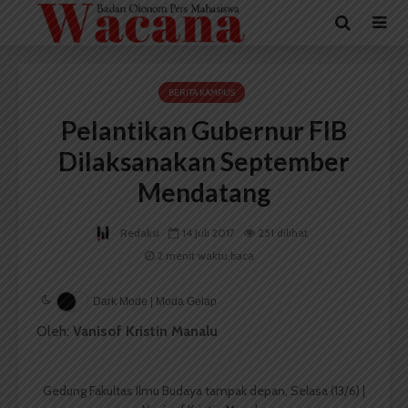
BERITA KAMPUS
Pelantikan Gubernur FIB
Dilaksanakan September
Mendatang
Redaksi
14 Juli 2017
251 dilihat
2 menit waktu baca
Dark Mode | Moda Gelap
Oleh:
Vanisof Kristin Manalu
Gedung Fakultas Ilmu Budaya tampak depan, Selasa (13/6) |