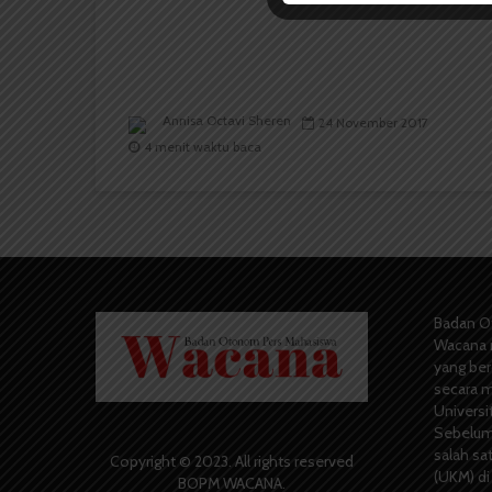
Annisa Octavi Sheren
24 November 2017
4 menit waktu baca
Badan O
Wacana 
yang berd
secara m
Universi
Sebelum
salah sa
Copyright © 2023. All rights reserved
(UKM) di
BOPM WACANA.