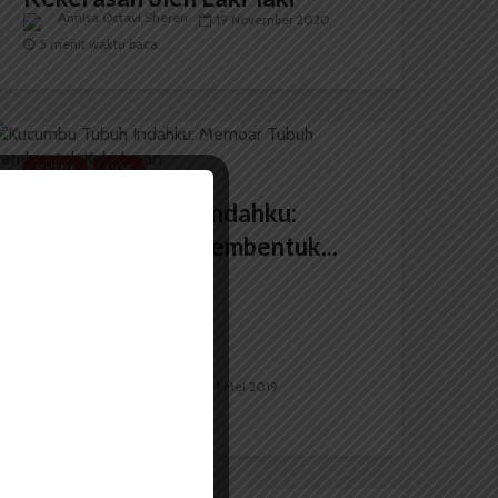
Annisa Octavi Sheren
19 November 2020
5 menit waktu baca
SINEMA
ULAS
Kucumbu Tubuh Indahku:
Memoar Tubuh Pembentuk...
Annisa Octavi Sheren
1 Mei 2019
4 menit waktu baca