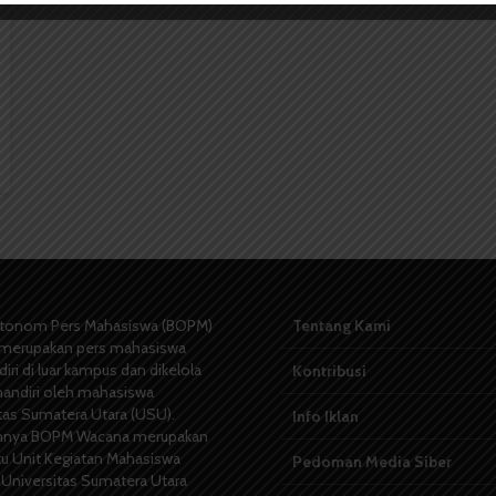
tonom Pers Mahasiswa (BOPM)
Tentang Kami
merupakan pers mahasiswa
iri di luar kampus dan dikelola
Kontribusi
andiri oleh mahasiswa
tas Sumatera Utara (USU).
Info Iklan
nya BOPM Wacana merupakan
tu Unit Kegiatan Mahasiswa
Pedoman Media Siber
 Universitas Sumatera Utara