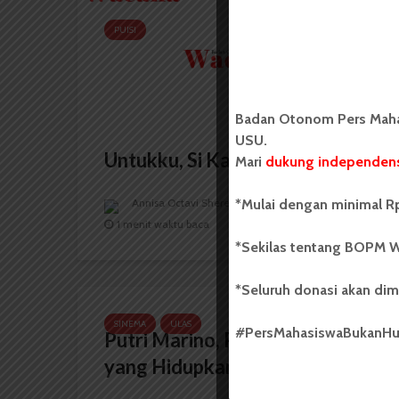
PUISI
Badan Otonom Pers Mahas
USU.
Untukku, Si Kau
Mari
dukung independens
*Mulai dengan minimal Rp
Annisa Octavi Sheren
10 Juli 2018
1 menit waktu baca
*Sekilas tentang BOPM W
*Seluruh donasi akan dim
SINEMA
ULAS
#PersMahasiswaBukanH
Putri Marino, Pendatang Baru
yang Hidupkan Citra Film...