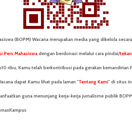
SINEMA
ULAS
Susah Sinyal, Buktikan
Eksistensi Ernest dalam Film...
iswa (BOPM) Wacana merupakan media yang dikelola secara
i Pers Mahasiswa
dengan berdonasi melalui cara pindai/
tekan
10 ribu, Kamu telah berkontribusi pada gerakan kemandirian 
Annisa Octavi Sheren
10 Juli 2018
4 menit waktu baca
acana dapat Kamu lihat pada laman "
Tentang Kami
" di situs in
anfaatkan guna menunjang kerja-kerja jurnalisme publik BOP
umasKampus