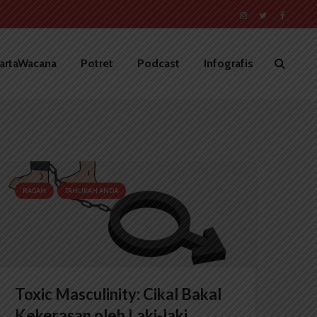
artaWacana
Potret
Podcast
Infografis
RAGAM
TAHUKAH ANDA
Toxic Masculinity: Cikal Bakal
Kekerasan oleh Laki-laki