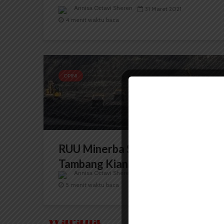
Annisa Octavi Sheren
31 Maret 2021
4 menit waktu baca
OPINI
RUU Minerba Sah, Taipan
Tambang Kian Berkuasa
Annisa Octavi Sheren
26 Mei 2020
5 menit waktu baca