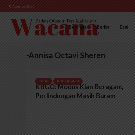
8 Agustus 2026
Beranda
Berita
Esai
-Annisa Octavi Sheren
RAGAM
TAHUKAH ANDA
KBGO: Modus Kian Beragam,
Perlindungan Masih Buram