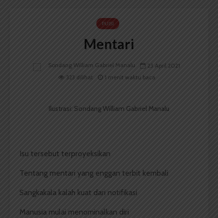
PUISI
Mentari
Sondang William Gabriel Manalu
23 April 2021
323 dilihat
1 menit waktu baca
Ilustrasi: Sondang William Gabriel Manalu
Isu tersebut terproyeksikan
Tentang mentari yang enggan terbit kembali
Sangkakala kalah kuat dari notifikasi
Manusia mulai menominalkan diri