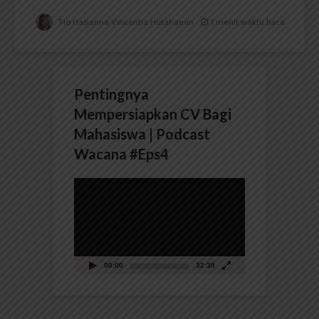
Tio Hasianna Vincentia Hutahaean
1 menit waktu baca
Pentingnya
Mempersiapkan CV Bagi
Mahasiswa | Podcast
Wacana #Eps4
Pemutar
Video
00:00
32:39