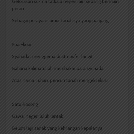
Gelorakan sukma tatkala negeri lain sedang bermain
peran
Sebagai perayaan umur tanahnya yang panjang
Koar-koar
Syahadat menggema di atmosfer langit
Bahana kalimatullah membakar para syuhada
Atas nama Tuhan, pencuri tanah mengeksekusi
Satu-kosong
Gawai negeri luluh lantak
Belum lagi sanak yang kehilangan kepalanya