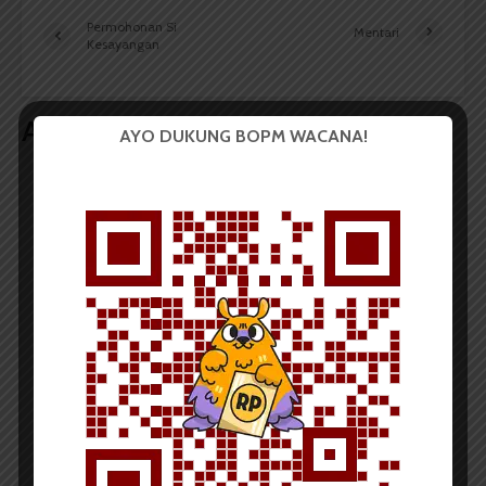
Permohonan Si
Mentari
Kesayangan
Artikel terkait lain
AYO DUKUNG BOPM WACANA!
PUISI
Doa yang Tertunda
Dark Mode | Moda Gelap
Oleh: Tio Hasianna Vincentia Hutahaean Dalam
gelap malam yang tanpa suara, Aku terperangkap
dalam sepi yang meronta, Hati ini merindu,...
Tio Hasianna Vincentia Hutahaean
1 menit waktu baca