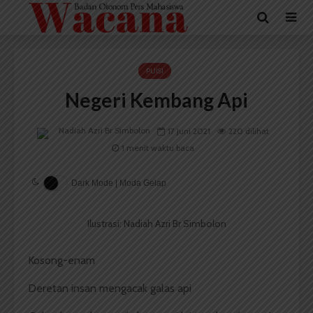
PUISI
Negeri Kembang Api
Nadiah Azri Br Simbolon
17 Juni 2021
220 dilihat
1 menit waktu baca
Dark Mode | Moda Gelap
Ilustrasi: Nadiah Azri Br Simbolon
Kosong-enam
Deretan insan mengacak galas api