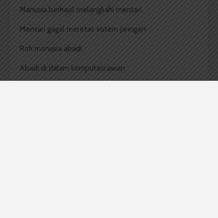
Manusia berhasil melangkahi mentari
Mentari gagal meretas sistem jaringan
Roh manusia abadi
Abadi di dalam komputasi awan
Komentar Facebook Anda
Contoh Puisi Terbaik
puisi
Sondang William Gabriel Manalu
usu
Sondang William Gabriel Manalu
Penulis adalah Mahasiswa Ilmu Hukum USU Stambuk
2019. Saat ini Sondang menjabat sebagai Pemimpin