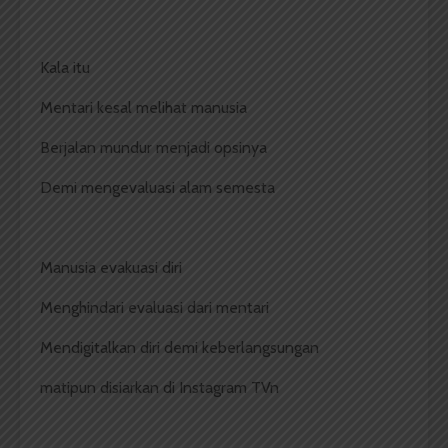
Kala itu
Mentari kesal melihat manusia
Berjalan mundur menjadi opsinya
Demi mengevaluasi alam semesta
Manusia evakuasi diri
Menghindari evaluasi dari mentari
Mendigitalkan diri demi keberlangsungan
matipun disiarkan di Instagram TVn