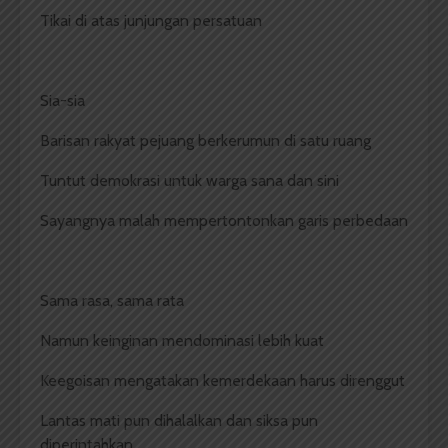
Tikai di atas junjungan persatuan
Sia-sia
Barisan rakyat pejuang berkerumun di satu ruang
Tuntut demokrasi untuk warga sana dan sini
Sayangnya malah mempertontonkan garis perbedaan
Sama rasa, sama rata
Namun keinginan mendominasi lebih kuat
Keegoisan mengatakan kemerdekaan harus direnggut
Lantas mati pun dihalalkan dan siksa pun
diperintahkan