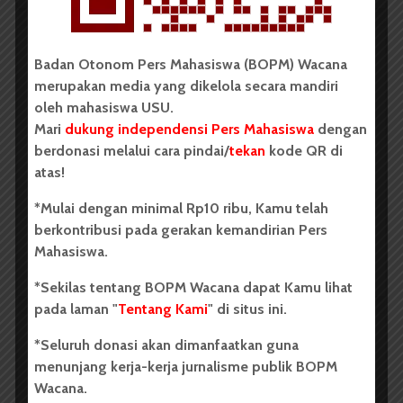
Badan Otonom Pers Mahasiswa (BOPM) Wacana
PUISI
merupakan media yang dikelola secara mandiri
Kehendak
oleh mahasiswa USU.
Mari
dukung independensi Pers Mahasiswa
dengan
Dark Mode | Moda Gelap
berdonasi melalui cara pindai/
tekan
kode QR di
Oleh : Putri Salwa Assyifa Perlahan terukir di
atas!
kepala Mempertanyakan hidup, bagaimana?
Kehendak hadir dalam kebisingan Membawa...
*Mulai dengan minimal Rp10 ribu, Kamu telah
berkontribusi pada gerakan kemandirian Pers
Mahasiswa.
Putri Salwa Assyifa
1 menit waktu baca
*Sekilas tentang BOPM Wacana dapat Kamu lihat
pada laman "
Tentang Kami
" di situs ini.
*Seluruh donasi akan dimanfaatkan guna
PUISI
menunjang kerja-kerja jurnalisme publik BOPM
Lelah Jadi Muda
Wacana.