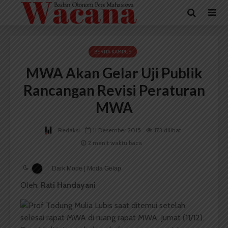
BERITA KAMPUS
MWA Akan Gelar Uji Publik
Rancangan Revisi Peraturan
MWA
Redaksi
11 Desember 2015
173 dilihat
2 menit waktu baca
Dark Mode | Moda Gelap
Oleh:
Rati Handayani