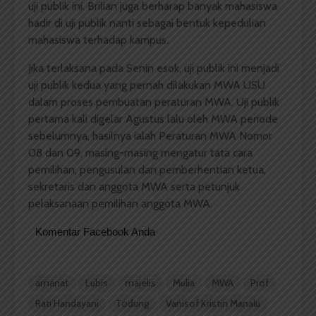
uji publik ini. Brilian juga berharap banyak mahasiswa
hadir di uji publik nanti sebagai bentuk kepedulian
mahasiswa terhadap kampus.
Jika terlaksana pada Senin esok, uji publik ini menjadi
uji publik kedua yang pernah dilakukan MWA USU
dalam proses pembuatan peraturan MWA. Uji publik
pertama kali digelar Agustus lalu oleh MWA periode
sebelumnya, hasilnya ialah Peraturan MWA Nomor
08 dan 09, masing-masing mengatur tata cara
pemilihan, pengusulan dan pemberhentian ketua,
sekretaris dan anggota MWA serta petunjuk
pelaksanaan pemilihan anggota MWA.
Komentar Facebook Anda
amanat
Lubis
majelis
Mulia
MWA
Prof
Rati Handayani
Todung
Vanisof Kristin Manalu