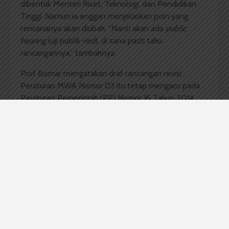
dibentuk Menteri Riset, Teknologi, dan Pendidikan
Tinggi. Namun ia enggan menjelaskan poin yang
rencananya akan diubah. “Nanti akan ada
public
hearing
(uji publik
-red
), di sana pasti tahu
rancangannya,” tambahnya.
Prof Bismar mengatakan draf rancangan revisi
Peraturan MWA Nomor 03 itu tetap mengacu pada
Peraturan Pemerintah (PP) Nomor 16 Tahun 2014
tentang Statuta USU. Pihaknya, Tim Kecil Perumus
Peraturan MWA, juga menambahkan poin-poin teknis
yang perlu ditambahkan karena hanya dijelaskan
secara umum di PP tentang Statuta USU.
Selain akan membahas revisi Peraturan MWA Nomor
03, MWA juga akan membahas Rancangan Kerja dan
Anggaran USU Tahun 2016 serta menetapkan Fahmi
Natigor Nasution menjadi Sekretaris MWA.
Komentar Facebook Anda