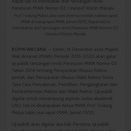
Prof Todung Mulia Lubis saat ditemui setelah selesai rapat
MWA di ruang rapat MWA, Jumat (11/12). Rapat kali ini
membahas draf rancangan revisi Peraturan MWA Nomor 03.
l Vanisof Kristin Manalu
BOPM WACANA
— Senin, 14 Desember esok Majelis
Wali Amanat (MWA) Periode 2015-2020 akan gelar
uji publik rancangan revisi Peraturan MWA Nomor 03
Tahun 2014 tentang Persyaratan Khusus Rektor,
Jumlah, dan Persyaratan Khusus Wakil Rektor Serta
Tata Cara Pencalonan, Pemilihan, Pengangkatan dan
Pemberhentian Rektor dan Wakil Rektor. Uji publik
digelar untuk menampung aspirasi
civitas
akademik
USU. Hal ini disampaikan Ketua MWA Prof Todung
Mulya Lubis usai rapat MWA, Jumat (11/12).
Uji publik akan digelar dua kali. Pertama, uji publik