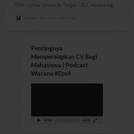
Oleh: Cyntia Lorena Br Tarigan USU, wacana.org...
Redaksi
2 menit waktu baca
Pentingnya
Mempersiapkan CV Bagi
Mahasiswa | Podcast
Wacana #Eps4
Pemutar
Video
00:00
32:39