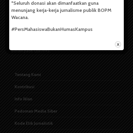
*Seluruh donasi akan dimanfaatkan guna
menunjang kerja-kerja jurnalisme publik BOPM
Badan Otonom Pers Mahasiswa (BOPM) Wacana merupakan
Wacana.
pers mahasiswa yang berdiri di luar kampus dan dikelola
secara mandiri oleh mahasiswa Universitas Sumatera Utara
#PersMahasiswaBukanHumasKampus
(USU). Sebelumnya BOPM Wacana merupakan salah satu
Unit Kegiatan Mahasiswa (UKM) di Universitas Sumatera
Utara dengan nama Pers Mahasiswa SUARA USU yang
berdiri pada 1 Juli 1995.
Tentang Kami
Kontribusi
Info Iklan
Pedoman Media Siber
Kode Etik Jurnalistik