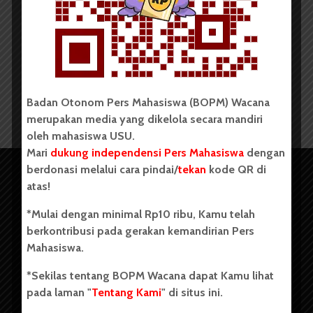
Redaksi
2 Oktober 2015
2 menit waktu baca
Badan Otonom Pers Mahasiswa (BOPM) Wacana
merupakan media yang dikelola secara mandiri
oleh mahasiswa USU.
Mari
dukung independensi Pers Mahasiswa
dengan
berdonasi melalui cara pindai/
tekan
kode QR di
atas!
*Mulai dengan minimal Rp10 ribu, Kamu telah
berkontribusi pada gerakan kemandirian Pers
Mahasiswa.
*Sekilas tentang BOPM Wacana dapat Kamu lihat
pada laman "
Tentang Kami
" di situs ini.
Copyright © 2023. All rights reserved BOPM WACANA.