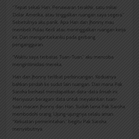
“Tepat sekali Han. Penawaran terakhir, satu miliar
Dolar Amerika, atau tinggalkan ruangan saya segera.”
Sebetulnya aku panik. Apa Han dan Jhonny mau
membeli Pulau Kecil atau meninggalkan ruangan kerja
ini. Dan mengantarkanku pada gerbang
pengangguran.
“Waktu saya terbatas Tuan-Tuan,” aku mencoba
mengintimidasi mereka.
Han dan Jhonny terlibat perbincangan. Keduanya
bahkan pindah ke sudut lain ruangan. Dari mana Pak
Saroha berhasil mendapatkan data-data ilmiah ini.
Menyusun beragam data untuk meyakinkan tuan-
tuan macam Jhonny dan Han. Sudah lama Pak Saroha
membodohi orang. Ujung-ujungnya selalu aman.
“Kekuatan pemerintahan,” begitu Pak Saroha
menyebutnya.