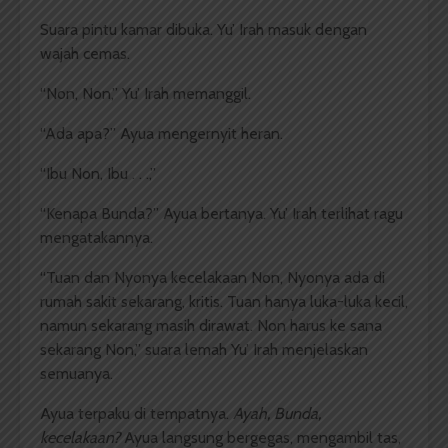
Suara pintu kamar dibuka. Yu’ Irah masuk dengan
wajah cemas.
“Non, Non,” Yu’ Irah memanggil.
“Ada apa?” Ayua mengernyit heran.
“Ibu Non, Ibu . . .,”
“Kenapa Bunda?” Ayua bertanya. Yu’ Irah terlihat ragu
mengatakannya.
“Tuan dan Nyonya kecelakaan Non, Nyonya ada di
rumah sakit sekarang, kritis. Tuan hanya luka-luka kecil,
namun sekarang masih dirawat. Non harus ke sana
sekarang Non,” suara lemah Yu’ Irah menjelaskan
semuanya.
Ayua terpaku di tempatnya.
Ayah, Bunda,
kecelakaan?
Ayua langsung bergegas, mengambil tas,