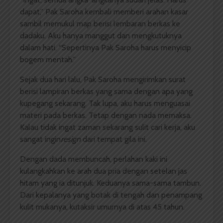
dapat,” Pak Saroha kembali memberi arahan kasar
sambil memukul map berisi lembaran berkas ke
dadaku. Aku hanya manggut dan mengkutuknya
dalam hati. “Sepertinya Pak Saroha harus menyicip
bogem mentah.”
Sejak dua hari lalu, Pak Saroha mengirimkan surat
berisi lampiran berkas yang sama dengan apa yang
kupegang sekarang. Tak lupa, aku harus menguasai
materi pada berkas. Tetap dengan nada memaksa.
Kalau tidak ingat zaman sekarang sulit cari kerja, aku
sangat ingin
resign
dari tempat gila ini.
Dengan dada membuncah, perlahan kaki ini
kulangkahkan ke arah dua pria dengan setelan jas
hitam yang ia ditunjuk. Keduanya sama-sama tambun.
Dari kepalanya yang botak di tengah dan penampang
kulit mukanya, kutaksir umurnya di atas 45 tahun.