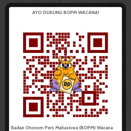
Pemutar
AYO DUKUNG BOPM WACANA!
Video
00:00
32:39
CERPEN
Doa
Redaksi
15 Juli 2013
137 dilihat
5 menit waktu baca
Oleh:
Sri Wahyuni Fatmawati P
Badan Otonom Pers Mahasiswa (BOPM) Wacana