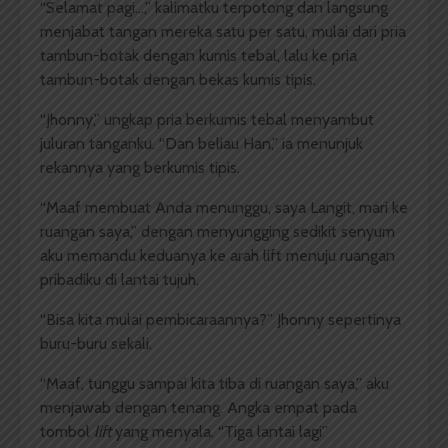
“Selamat pagi…,” kalimatku terpotong dan langsung
menjabat tangan mereka satu per satu, mulai dari pria
tambun-botak dengan kumis tebal, lalu ke pria
tambun-botak dengan bekas kumis tipis.
“Jhonny,” ungkap pria berkumis tebal menyambut
juluran tanganku. “Dan beliau Han,” ia menunjuk
rekannya yang berkumis tipis.
“Maaf membuat Anda menunggu, saya Langit, mari ke
ruangan saya,” dengan menyungging sedikit senyum
aku memandu keduanya ke arah lift menuju ruangan
pribadiku di lantai tujuh.
“Bisa kita mulai pembicaraannya?” Jhonny sepertinya
buru-buru sekali.
“Maaf, tunggu sampai kita tiba di ruangan saya,” aku
menjawab dengan tenang. Angka empat pada
tombol
lift
yang menyala. “Tiga lantai lagi”