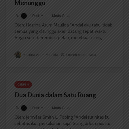
Menunggu
Dark Mode | Moda Gelap
Oleh: Hasrina Arum Maulida “Andai aku tahu, tidak
semua yang ditunggu akan datang tepat waktu.”
Angin sore berembus pelan, membuat ujung...
Hasrina Arum Maulida
4 menit waktu baca
CERPEN
Dua Dunia dalam Satu Ruang
Dark Mode | Moda Gelap
Oleh: Jennifer Smith L. Tobing “Andai rutinitas ku
sebatas ikut perkuliahan saja” Siang di kampus itu