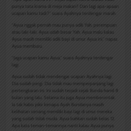
punya tata krama di meja makan? Dan lagi apa-apaan
ucapan kamu tadi?” suara Ayahnya terdengar marah.
“Ayua nggak pernah mau punya adik Yah, perempuan
atau laki-laki. Ayua udah besar Yah, Ayua malu kalau
Ayua masih memiliki adik bayi di umur Ayua ini,” napas
Ayua memburu.
“Jaga ucapan kamu Ayua,” suara Ayahnya terdengar
lagi.
Ayua sudah tidak mendengar ucapan Ayahnya lagi.
Dia sudah pergi. Dia tidak mau memperpanjang lagi
pertengkaran ini. Ini sudah terjadi sejak Bunda hamil 8
bulan yang lalu. Selama itu juga Ayua memberontak.
Ia tak habis pikir kenapa Ayah Bundanya masih
kelihatan senang memiliki bayi lagi di umur mereka
yang sudah tidak muda. Ayua bahkan sudah kelas 12.
Apa kata teman-temannya nanti kalau Ayua punya