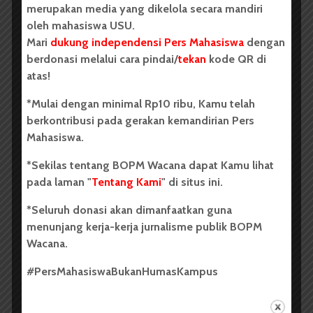
merupakan media yang dikelola secara mandiri
Ayua bersungut pelan. Kalau dihitung ini sudah ke lima
oleh mahasiswa USU.
kalinya dia marah-marah tidak jelas hari ini. Entah
Mari
dukung independensi Pers Mahasiswa
dengan
kenapa
mood
-nya mudah sekali berubah akhir-akhir
berdonasi melalui cara pindai/
tekan
kode QR di
ini. Ah bukan, rasanya sejak minggu-minggu kemarin,
atas!
atau bulan-bulan kemarin? Yang pasti sudah lama.
Tepatnya sejak pemberitahuan itu. Dia menjadi
*Mulai dengan minimal Rp10 ribu, Kamu telah
mudah sekali marah.
berkontribusi pada gerakan kemandirian Pers
Mahasiswa.
Sedikit saja ada yang tidak mengenakkan hatinya,
maka dia akan marah. Baju sekolah yang belum
*Sekilas tentang BOPM Wacana dapat Kamu lihat
disetrikalah, sepatu yang belum disemirlah,
bath up­
pada laman "
Tentang Kami
" di situs ini.
yang tidak terisi air hangatlah. Semuanya akan
membuatnya marah. Yang kasihan tentu saja
*Seluruh donasi akan dimanfaatkan guna
pembantu rumahnya,
Yu’
Irah, setiap hari harus
menunjang kerja-kerja jurnalisme publik BOPM
menelan semua kemarahan Ayua.
Wacana.
Pagi ini dia marah karena melihat Bundanya. Bunda
#PersMahasiswaBukanHumasKampus
dengan perut besarnya. Dengan muka merengut
Ayua memandang Bunda. Bunda yang sedang