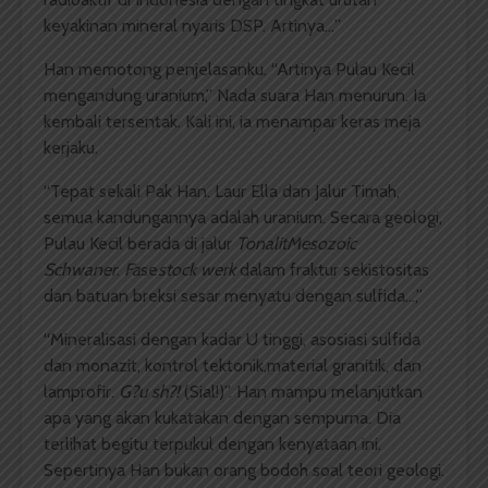
keyakinan mineral nyaris DSP. Artinya…”
Han memotong penjelasanku. “Artinya Pulau Kecil
mengandung uranium,” Nada suara Han menurun. Ia
kembali tersentak. Kali ini, ia menampar keras meja
kerjaku.
“Tepat sekali Pak Han. Laur Ella dan Jalur Timah,
semua kandungannya adalah uranium. Secara geologi,
Pulau Kecil berada di jalur
TonalitMesozoic
Schwaner
.
Fa
se
stock werk
dalam fraktur sekistositas
dan batuan breksi sesar menyatu dengan sulfida…,”
“Mineralisasi dengan kadar U tinggi, asosiasi sulfida
dan monazit, kontrol tektonik,material granitik, dan
lamprofir.
G?u sh?!
(Sial!)”. Han mampu melanjutkan
apa yang akan kukatakan dengan sempurna. Dia
terlihat begitu terpukul dengan kenyataan ini.
Sepertinya Han bukan orang bodoh soal teori geologi.