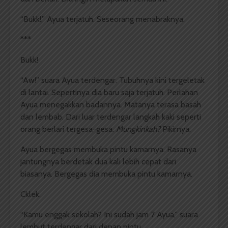
“Bukk!,” Ayua terjatuh. Seseorang menabraknya.
***
Bukk!
“Aw!” suara Ayua terdengar. Tubuhnya kini tergeletak
di lantai. Sepertinya dia baru saja terjatuh. Perlahan
Ayua menegakkan badannya. Matanya terasa basah
dan lembab. Dari luar terdengar langkah kaki seperti
orang berlari tergesa-gesa.
Mungkinkah?
Pikirnya.
Ayua bergegas membuka pintu kamarnya. Rasanya
jantungnya berdetak dua kali lebih cepat dari
biasanya. Bergegas dia membuka pintu kamarnya.
Cklek.
“Kamu enggak sekolah? Ini sudah jam 7 Ayua,” suara
lembut terdengar dari depan pintu.