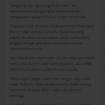
“Langsung saja. Apa yang Anda mau?” aku
menyandarkan punggung ke badan kursi dan
mengapitkan ujung kelima jari tangan ke perutku.
“Dua juta Dolar Amerika untuk pembelian Pulau Kecil,”
Jhonny tidak berbasa basi pula. Biasanya orang
seperti dia akan memuntahkan cerita-cerita manis
lengkap dengan janji akan memberimu ini atau
membawakanmu itu.
“Apa Bapak pikir saya bodoh. 20 juta dolar pun belum
tentu pulau kaya itu akan kami lepaskan,” aku sedikit
memberi penekanan pada intonasi suaraku.
“Pulau kaya? Jangan main-main dengan saya anak
muda. Pulau itu tidak banyak potensi. Masih untung
saya bayar dua juta dolar,” nada suara Jhonny
meninggi.
“Anda pikir saya mengada-ada? Pulau Kecil memiliki