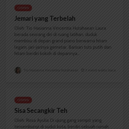
CERPEN
Jemari yang Terbelah
Oleh: Tio Hasianna Vincentia Hutahaean Laura
berada seorang diri di ruang latihan, duduk
membisu di depan grand piano berwarna hitam
legam, jari-jarinya gemetar. Barisan tuts putih dan
hitam berdiri kokoh di depannya...
Tio Hasianna Vincentia Hutahaean
3 menit waktu baca
CERPEN
Sisa Secangkir Teh
Oleh: Rosa Ayulia Di ujung gang sempit yang
tersembunyi di sudut kota, berdiri sebuah rumah