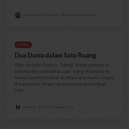
Hasrina Arum Maulida
4 menit waktu baca
CERPEN
Dua Dunia dalam Satu Ruang
Oleh: Jennifer Smith L. Tobing “Andai rutinitas ku
sebatas ikut perkuliahan saja” Siang di kampus itu
terasa seperti terjebak di antara dua musim. Udara
di luar panas, tetapi ruang kelas terasa lembap
oleh...
Redaksi
4 menit waktu baca