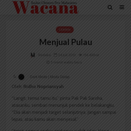
CERPEN
Menjual Pulau
Redaksi
24 Juli 2013
156 dilihat
5 menit waktu baca
Dark Mode | Moda Gelap
Oleh:
Ridho Nopriansyah
“Langit, temui tamu itu,” pinta Pak Pak Saroha,
atasanku, sembari menunjuk pendek ke belakangku.
“Dia akan menjadi target selanjutnya. Jangan sampai
lepas, atau kamu akan menyesal.”
“Ingat, semua angka-angkanya sudah jelas. Harus