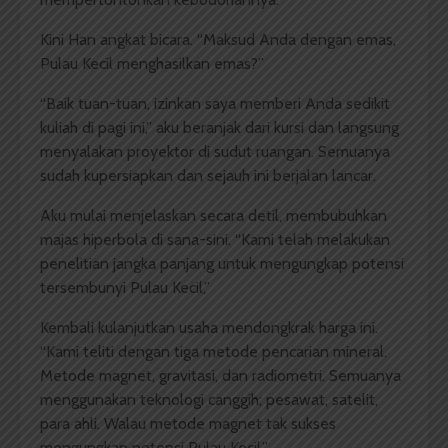
Kini Han angkat bicara. “Maksud Anda dengan emas,
Pulau Kecil menghasilkan emas?”
“Baik tuan-tuan, izinkan saya memberi Anda sedikit
kuliah di pagi ini,” aku beranjak dari kursi dan langsung
menyalakan proyektor di sudut ruangan. Semuanya
sudah kupersiapkan dan sejauh ini berjalan lancar.
Aku mulai menjelaskan secara detil, membubuhkan
majas hiperbola di sana-sini. “Kami telah melakukan
penelitian jangka panjang untuk mengungkap potensi
tersembunyi Pulau Kecil,”
Kembali kulanjutkan usaha mendongkrak harga ini.
“Kami teliti dengan tiga metode pencarian mineral.
Metode magnet, gravitasi, dan radiometri. Semuanya
menggunakan teknologi canggih; pesawat, satelit,
para ahli. Walau metode magnet tak sukses
mengungkap potensi Pulau Kecil,”