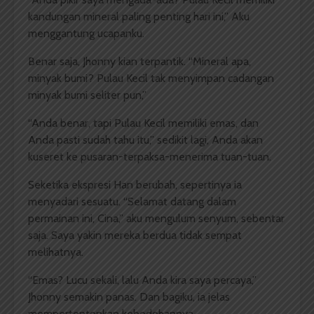
kandungan mineral paling penting hari ini,” Aku
menggantung ucapanku.
Benar saja, Jhonny kian terpantik. “Mineral apa,
minyak bumi? Pulau Kecil tak menyimpan cadangan
minyak bumi seliter pun,”
“Anda benar, tapi Pulau Kecil memiliki emas, dan
Anda pasti sudah tahu itu,” sedikit lagi, Anda akan
kuseret ke pusaran-terpaksa-menerima tuan-tuan.
Seketika ekspresi Han berubah, sepertinya ia
menyadari sesuatu. “Selamat datang dalam
permainan ini, Cina,” aku mengulum senyum, sebentar
saja. Saya yakin mereka berdua tidak sempat
melihatnya.
“Emas? Lucu sekali, lalu Anda kira saya percaya,”
Jhonny semakin panas. Dan bagiku, ia jelas
mempertontonkan kebodohannya.