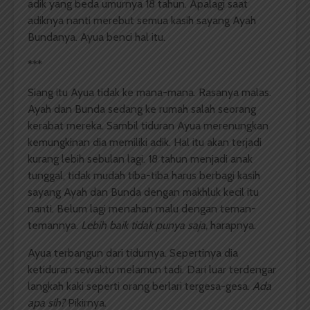
adik yang beda umurnya 18 tahun. Apalagi saat
adiknya nanti merebut semua kasih sayang Ayah
Bundanya. Ayua benci hal itu.
***
Siang itu Ayua tidak ke mana-mana. Rasanya malas.
Ayah dan Bunda sedang ke rumah salah seorang
kerabat mereka. Sambil tiduran Ayua merenungkan
kemungkinan dia memiliki adik. Hal itu akan terjadi
kurang lebih sebulan lagi. 18 tahun menjadi anak
tunggal, tidak mudah tiba-tiba harus berbagi kasih
sayang Ayah dan Bunda dengan makhluk kecil itu
nanti. Belum lagi menahan malu dengan teman-
temannya.
Lebih baik tidak punya saja,
harapnya.
Ayua terbangun dari tidurnya. Sepertinya dia
ketiduran sewaktu melamun tadi. Dari luar terdengar
langkah kaki seperti orang berlari tergesa-gesa.
Ada
apa sih?
Pikirnya.