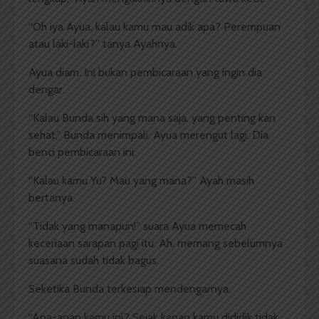
“Oh iya Ayua, kalau kamu mau adik apa? Perempuan
atau laki-laki?” tanya Ayahnya.
Ayua diam. Ini bukan pembicaraan yang ingin dia
dengar.
“Kalau Bunda sih yang mana saja, yang penting kan
sehat,” Bunda menimpali. Ayua merengut lagi. Dia
benci pembicaraan ini.
“Kalau kamu Yu? Mau yang mana?” Ayah masih
bertanya.
“Tidak yang manapun!” suara Ayua memecah
keceriaan sarapan pagi itu. Ah, memang sebelumnya
suasana sudah tidak bagus.
Seketika Bunda terkesiap mendengarnya.
“Apa-apan kamu ini? Sejak kapan kamu dididik tidak