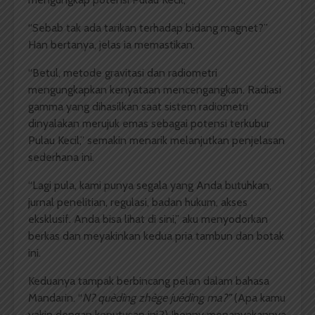
“Sebab tak ada tarikan terhadap bidang magnet?”
Han bertanya, jelas ia memastikan.
“Betul, metode gravitasi dan radiometri
mengungkapkan kenyataan mencengangkan. Radiasi
gamma yang dihasilkan saat sistem radiometri
dinyalakan merujuk emas sebagai potensi terkubur
Pulau Kecil,” semakin menarik melanjutkan penjelasan
sederhana ini.
“Lagi pula, kami punya segala yang Anda butuhkan,
jurnal penelitian, regulasi, badan hukum, akses
eksklusif. Anda bisa lihat di sini,” aku menyodorkan
berkas dan meyakinkan kedua pria tambun dan botak
ini.
Keduanya tampak berbincang pelan dalam bahasa
Mandarin. “
N? quèdìng zhège juédìng ma?”
(Apa kamu
yakin dengan keputusan ini?) Jhonny menanyakannya