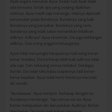
Ayah segera memeluk Ayua. Sedari tadi Ayah tidak
ada bersuara. Entah apa yang sedang dipikirkan
olehnya. Ayua masih saja menangis. Hatinya dipenuhi
penyesalan pada Bundanya. Bundanya yang baik.
Bundanya yang penyabar. Bundanya yang ceria.
Bundanya yang tidak sabar menantikan kelahiran
adiknya. Adiknya? Ayua tersentak. Dia juga kehilangan
adiknya. Dua orang anggota keluarganya.
Ayua tidak menyangka harapannya tadi siang benar-
benar terkabul. Dia berharap lebih baik adiknya tidak
ada saja. Dan sekarang semua terkabul. Sekaligus
Bunda. Dia tidak tahu kalau ucapannya tadi benar-
benar kejadian. Ayua tidak henti-hentinya merutuki
diri sendiri.
“Bundaaaaa,” Ayua menjerit. Berharap dengan itu
Bundanya mendengar. Tapi semua sia-sia. Ayua
berlari melepaskan diri dari pelukan Ayahnya. Berlari
dan berlari. Dia ingin melupakan semua ini.