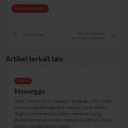
LIHAT SEMUA ARTIKEL
Sanusi, Kolak dan
Menjual Pulau
Semangkuk Kejayaan
Artikel terkait lain
CERPEN
Menunggu
Oleh: Hasrina Arum Maulida “Andai aku tahu, tidak
semua yang ditunggu akan datang tepat waktu.”
Angin sore berembus pelan, membuat ujung
jilbabku bergerak lembut mengikuti arahnya. Suara
klakson kendaraan bersahut...