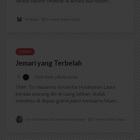
terasa seperti terjebak di antara dua musim....
Redaksi
4 menit waktu baca
CERPEN
Jemari yang Terbelah
Dark Mode | Moda Gelap
Oleh: Tio Hasianna Vincentia Hutahaean Laura
berada seorang diri di ruang latihan, duduk
membisu di depan grand piano berwarna hitam...
Tio Hasianna Vincentia Hutahaean
3 menit waktu baca