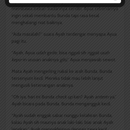
dipapah Ayah. Kelihatannya Bunda kesusahan sekali
membawa beban badannya sendiri. Ayua sebenarnya
ingin sekali membantu Bunda tapi rasa kesal
menghalangi niat baiknya.
“Ada masalah?” suara Ayah terdengar menyapa Ayua
pagi itu.
“Ayah, Ayua
udah
gede, bisa
nggak
sih
nggak usah
kepo
-in urusan anaknya
gitu
,” Ayua menjawab sewot.
Mata Ayah mengerling nakal ke arah Bunda. Bunda
tersenyum kecil. Mereka tidak mau lebih lanjut
mengusik ketenangan anaknya.
“Oh iya, hari ini Bunda
check up
kan? Ayah
anterin
ya,”
Ayah bicara pada Bunda. Bunda mengangguk kecil.
“Ayah sudah enggak sabar nunggu kelahiran Bunda,
kalau Ayah sih maunya anak laki-laki, biar anak Ayah
lengkap,” Ayah mengakhirinya dengan tawa kecil.