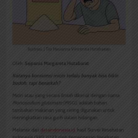
Ilustrasi. | Tio Hasianna Vincentia Hutahaean
Oleh:
Sepania Margareta Hutabarat
Katanya konsumsi micin terlalu banyak bisa bikin
bodoh, tapi benarkah?
Micin atau yang secara ilmiah dikenal dengan nama
Monosodium glutamate
(MSG), adalah bahan
tambahan makanan yang sering digunakan untuk
meningkatkan rasa gurih dalam hidangan.
Melansir dari
dataindonesia.id
, hasil Survei Kesehatan
Indonesia (SKI) 2023 oleh Kementerian Kesehatan,