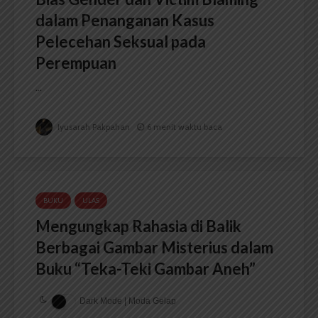
dalam Penanganan Kasus
Pelecehan Seksual pada
Perempuan
...
Iyusarah Pakpahan
6 menit waktu baca
BUKU
ULAS
Mengungkap Rahasia di Balik
Berbagai Gambar Misterius dalam
Buku “Teka-Teki Gambar Aneh”
Dark Mode | Moda Gelap