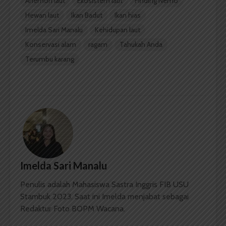
Anemon laut
Ekosistem laut
Finding Nemo
Hewan laut
Ikan Badut
Ikan hias
Imelda Sari Manalu
Kehidupan laut
Konservasi alam
ragam
Tahukah Anda
Terumbu karang
Imelda Sari Manalu
Penulis adalah Mahasiswa Sastra Inggris FIB USU
Stambuk 2023. Saat ini Imelda menjabat sebagai
Redaktur Foto BOPM Wacana.