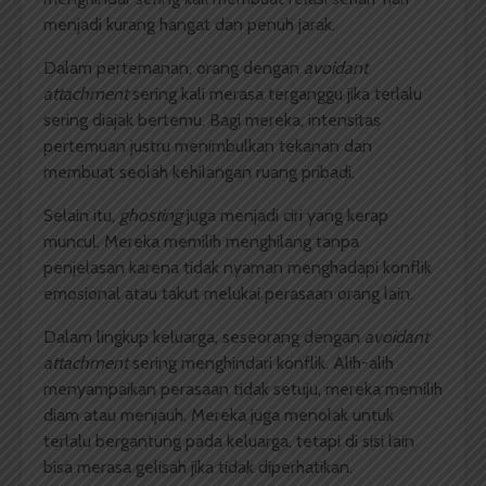
menjadi kurang hangat dan penuh jarak.
Dalam pertemanan, orang dengan
avoidant
attachment
sering kali merasa terganggu jika terlalu
sering diajak bertemu. Bagi mereka, intensitas
pertemuan justru menimbulkan tekanan dan
membuat seolah kehilangan ruang pribadi.
Selain itu,
ghosting
juga menjadi ciri yang kerap
muncul. Mereka memilih menghilang tanpa
penjelasan karena tidak nyaman menghadapi konflik
emosional atau takut melukai perasaan orang lain.
Dalam lingkup keluarga, seseorang dengan
avoidant
attachment
sering menghindari konflik. Alih-alih
menyampaikan perasaan tidak setuju, mereka memilih
diam atau menjauh. Mereka juga menolak untuk
terlalu bergantung pada keluarga, tetapi di sisi lain
bisa merasa gelisah jika tidak diperhatikan.