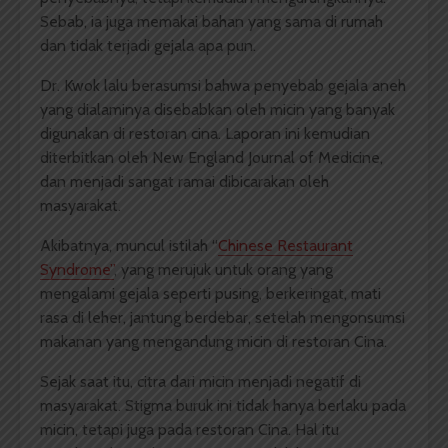
Sebab, ia juga memakai bahan yang sama di rumah
dan tidak terjadi gejala apa pun.
Dr. Kwok lalu berasumsi bahwa penyebab gejala aneh
yang dialaminya disebabkan oleh micin yang banyak
digunakan di restoran cina. Laporan ini kemudian
diterbitkan oleh New England Journal of Medicine,
dan menjadi sangat ramai dibicarakan oleh
masyarakat.
Akibatnya, muncul istilah “
Chinese Restaurant
Syndrome”
, yang merujuk untuk orang yang
mengalami gejala seperti pusing, berkeringat, mati
rasa di leher, jantung berdebar, setelah mengonsumsi
makanan yang mengandung micin di restoran Cina.
Sejak saat itu, citra dari micin menjadi negatif di
masyarakat. Stigma buruk ini tidak hanya berlaku pada
micin, tetapi juga pada restoran Cina. Hal itu