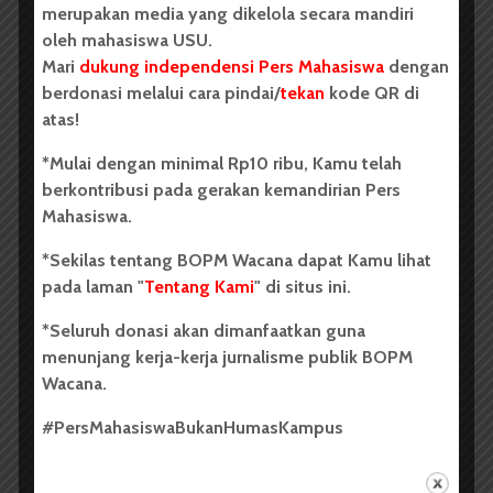
betina dominan, satu jantan utama, dan beberapa
merupakan media yang dikelola secara mandiri
jantan kecil yang lain. Jika betina mati, jantan terbesar
oleh mahasiswa USU.
dalam kelompok akan berubah menjadi betina.
Mari
dukung independensi Pers Mahasiswa
dengan
Sementara jantan terbesar kedua akan menjadi
berdonasi melalui cara pindai/
tekan
kode QR di
pasangan barunya.
atas!
Perubahan ini bersifat permanen, artinya ketika ikan
*Mulai dengan minimal Rp10 ribu, Kamu telah
badut jantan menjadi betina, ia tidak bisa kembali lagi
berkontribusi pada gerakan kemandirian Pers
menjadi jantan. Fenomena ini disebut sebagai
Mahasiswa.
protogynous hermaphroditism
, yang memungkinkan
*Sekilas tentang BOPM Wacana dapat Kamu lihat
ikan badut untuk menyesuaikan diri dan bertahan
pada laman "
Tentang Kami
" di situs ini.
dalam berbagai kondisi.
*Seluruh donasi akan dimanfaatkan guna
Perilaku sosial dan hubungan simbiotik
menunjang kerja-kerja jurnalisme publik BOPM
Ikan badut punya struktur sosial yang ketat dalam
Wacana.
kelompoknya. Dengan satu betina dominan dan satu
#PersMahasiswaBukanHumasKampus
jantan utama, ikan badut lain tetap berukuran kecil
agar tidak menantang hierarki tersebut. Cara mereka
berkomunikasi juga unik. Ikan badut mengeluarkan