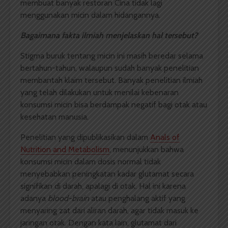
membuat banyak restoran Cina tidak lagi
menggunakan micin dalam hidangannya.
Bagaimana fakta ilmiah menjelaskan hal tersebut?
Stigma buruk tentang micin ini masih beredar selama
bertahun-tahun, walaupun sudah banyak penelitian
membantah klaim tersebut. Banyak penelitian ilmiah
yang telah dilakukan untuk menilai kebenaran
konsumsi micin bisa berdampak negatif bagi otak atau
kesehatan manusia.
Penelitian yang dipublikasikan dalam
Anals of
Nutrition and Metabolism
, menunjukkan bahwa
konsumsi micin dalam dosis normal tidak
menyebabkan peningkatan kadar glutamat secara
signifikan di darah, apalagi di otak. Hal ini karena
adanya
blood-brain
atau penghalang aktif yang
menyaring zat dari aliran darah, agar tidak masuk ke
jaringan otak. Dengan kata lain, glutamat dari