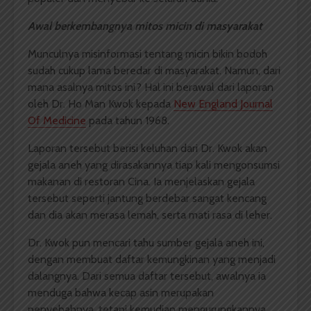
Awal berkembangnya mitos micin di masyarakat
Munculnya misinformasi tentang micin bikin bodoh
sudah cukup lama beredar di masyarakat. Namun, dari
mana asalnya mitos ini? Hal ini berawal dari laporan
oleh Dr. Ho Man Kwok kepada
New England Journal
Of Medicine
pada tahun 1968.
Laporan tersebut berisi keluhan dari Dr. Kwok akan
gejala aneh yang dirasakannya tiap kali mengonsumsi
makanan di restoran Cina. Ia menjelaskan gejala
tersebut seperti jantung berdebar sangat kencang
dan dia akan merasa lemah, serta mati rasa di leher.
Dr. Kwok pun mencari tahu sumber gejala aneh ini,
dengan membuat daftar kemungkinan yang menjadi
dalangnya. Dari semua daftar tersebut, awalnya ia
menduga bahwa kecap asin merupakan
penyebabnya, tetapi kemudian mengurungkannya.