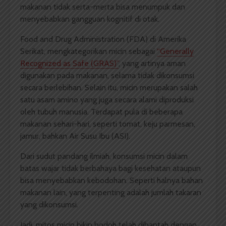
makanan tidak serta-merta bisa menumpuk dan
menyebabkan gangguan kognitif di otak.
Food and Drug Administration (FDA) di Amerika
Serikat, mengkategorikan micin sebagai
“Generally
Recognized as Safe (GRAS)”
, yang artinya aman
digunakan pada makanan, selama tidak dikonsumsi
secara berlebihan. Selain itu, micin merupakan salah
satu asam amino yang juga secara alami diproduksi
oleh tubuh manusia. Terdapat pula di beberapa
makanan sehari-hari, seperti tomat, keju parmesan,
jamur, bahkan Air Susu Ibu (ASI).
Dari sudut pandang ilmiah, konsumsi micin dalam
batas wajar tidak berbahaya bagi kesehatan ataupun
bisa menyebabkan kebodohan. Seperti halnya bahan
makanan lain, yang terpenting adalah jumlah takaran
yang dikonsumsi.
Jadi, mitos micin bikin bodoh telah dibantah dengan