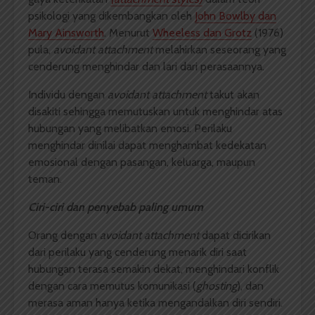
psikologi yang dikembangkan oleh
John Bowlby dan
Mary Ainsworth
. Menurut
Wheeless dan Grotz
(1976)
pula,
avoidant attachment
melahirkan seseorang yang
cenderung menghindar dan lari dari perasaannya.
Individu dengan
avoidant attachment
takut akan
disakiti sehingga memutuskan untuk menghindar atas
hubungan yang melibatkan emosi. Perilaku
menghindar dinilai dapat menghambat kedekatan
emosional dengan pasangan, keluarga, maupun
teman.
Ciri-ciri dan penyebab paling umum
Orang dengan
avoidant attachment
dapat dicirikan
dari perilaku yang cenderung menarik diri saat
hubungan terasa semakin dekat, menghindari konflik
dengan cara memutus komunikasi (
ghosting
), dan
merasa aman hanya ketika mengandalkan diri sendiri.