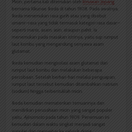
Micin, pertama kali ditemukan oleh
ilmuwan Jepang
bernama Kikunae Ikeda di tahun 1908. Pada awalnya,
Ikeda menemukan rasa gurih atau yang disebut
umami—rasa yang tidak termasuk kategori rasa dasar—
seperti manis, asam, asin, ataupun pahit. Ia
menemukan pada masakan istrinya, yaitu sup rumput
laut kombu yang mengandung senyawa asam
glutamat.
Ikeda kemudian mengisolasi asam glutamat dari
rumput laut kombu dan melakukan beberapa
percobaan. Setelah berhari-hari melalui penguapan,
rumput laut tersebut kemudian ditambahkan natrium
(sodium) hingga terbentuklah micin.
Ikeda kemudian mematenkan temuannya dan
mendirikan perusahaan micin yang sangat populer
yaitu,
Ajinomoto
pada tahun 1909. Penemuan ini
kemudian dalam waktu singkat menjadi sangat
populer dan menyebar ke seluruh dunia.