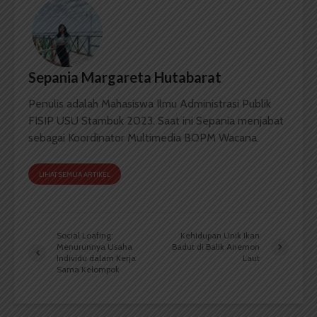
Sepania Margareta Hutabarat
Penulis adalah Mahasiswa Ilmu Administrasi Publik
FISIP USU Stambuk 2023. Saat ini Sepania menjabat
sebagai Koordinator Multimedia BOPM Wacana.
LIHAT SEMUA ARTIKEL
Social Loafing:
Kehidupan Unik Ikan
Menurunnya Usaha
Badut di Balik Anemon
Individu dalam Kerja
Laut
Sama Kelompok