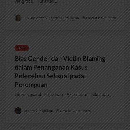
yang tiba. Turunlah...
Tio Hasianna Vincentia Hutahaean
1 menit waktu baca
OPINI
Bias Gender dan Victim Blaming
dalam Penanganan Kasus
Pelecehan Seksual pada
Perempuan
Oleh: Iyusarah Pakpahan Perempuan, Luka, dan...
Iyusarah Pakpahan
6 menit waktu baca