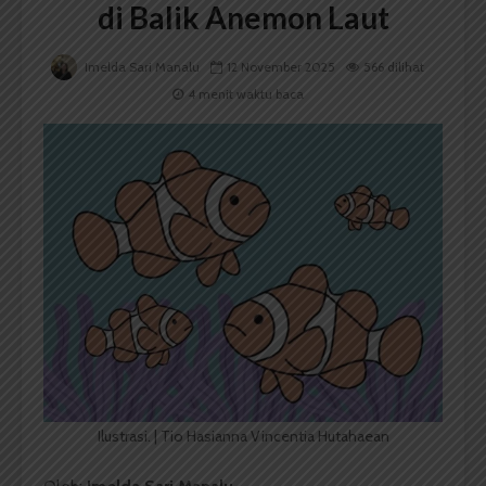
di Balik Anemon Laut
Imelda Sari Manalu
12 November 2025
566 dilihat
4 menit waktu baca
Ilustrasi. | Tio Hasianna Vincentia Hutahaean