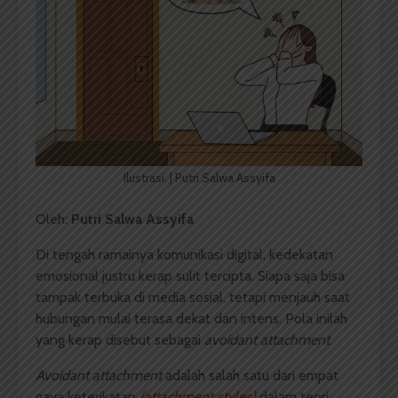
Ilustrasi. | Putri Salwa Assyifa
Oleh:
Putri Salwa Assyifa
Di tengah ramainya komunikasi digital, kedekatan
emosional justru kerap sulit tercipta. Siapa saja bisa
tampak terbuka di media sosial, tetapi menjauh saat
hubungan mulai terasa dekat dan intens. Pola inilah
yang kerap disebut sebagai
avoidant attachment
.
Avoidant attachment
adalah salah satu dari empat
gaya keterikatan
(attachment styles)
dalam teori