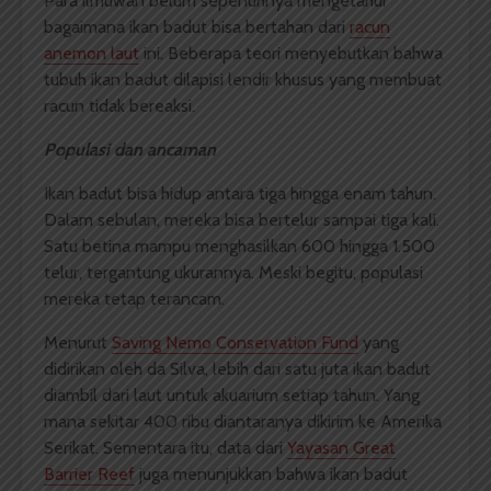
Para ilmuwan belum sepenuhnya mengetahui
bagaimana ikan badut bisa bertahan dari
racun
anemon laut
ini. Beberapa teori menyebutkan bahwa
tubuh ikan badut dilapisi lendir khusus yang membuat
racun tidak bereaksi.
Populasi dan ancaman
Ikan badut bisa hidup antara tiga hingga enam tahun.
Dalam sebulan, mereka bisa bertelur sampai tiga kali.
Satu betina mampu menghasilkan 600 hingga 1.500
telur, tergantung ukurannya. Meski begitu, populasi
mereka tetap terancam.
Menurut
Saving Nemo Conservation Fund
yang
didirikan oleh da Silva, lebih dari satu juta ikan badut
diambil dari laut untuk akuarium setiap tahun. Yang
mana sekitar 400 ribu diantaranya dikirim ke Amerika
Serikat. Sementara itu, data dari
Yayasan Great
Barrier Reef
juga menunjukkan bahwa ikan badut