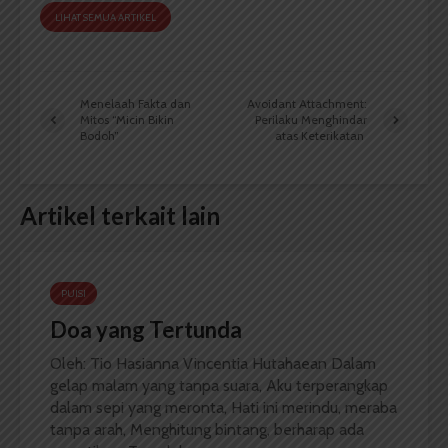
LIHAT SEMUA ARTIKEL
Menelaah Fakta dan
Avoidant Attachment:
Mitos “Micin Bikin
Perilaku Menghindar
Bodoh”
atas Keterikatan
Artikel terkait lain
PUISI
Doa yang Tertunda
Oleh: Tio Hasianna Vincentia Hutahaean Dalam
gelap malam yang tanpa suara, Aku terperangkap
dalam sepi yang meronta, Hati ini merindu, meraba
tanpa arah, Menghitung bintang, berharap ada