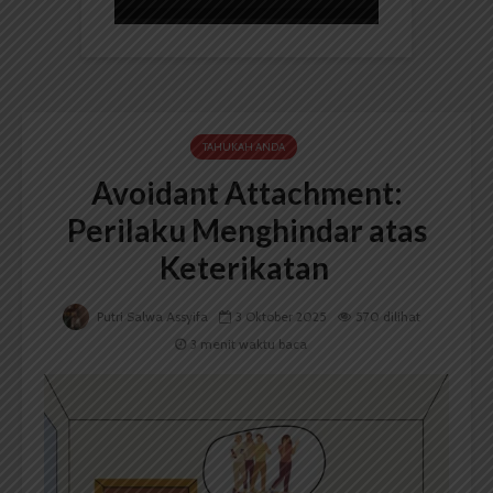
TAHUKAH ANDA
Avoidant Attachment:
Perilaku Menghindar atas
Keterikatan
Putri Salwa Assyifa
3 Oktober 2025
570 dilihat
3 menit waktu baca