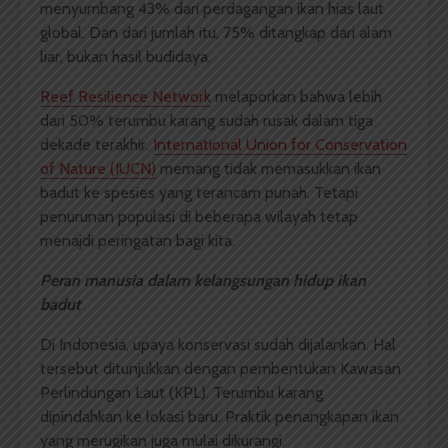
menyumbang 43% dari perdagangan ikan hias laut
global. Dan dari jumlah itu, 75% ditangkap dari alam
liar, bukan hasil budidaya.
Reef Resilience Network
melaporkan bahwa lebih
dari 50% terumbu karang sudah rusak dalam tiga
dekade terakhir.
International Union for Conservation
of Nature (IUCN)
memang tidak memasukkan ikan
badut ke spesies yang terancam punah. Tetapi
penurunan populasi di beberapa wilayah tetap
menajdi peringatan bagi kita.
Peran manusia dalam kelangsungan hidup ikan
badut
Di Indonesia, upaya konservasi sudah dijalankan. Hal
tersebut ditunjukkan dengan pembentukan Kawasan
Perlindungan Laut (KPL). Terumbu karang
dipindahkan ke lokasi baru. Praktik penangkapan ikan
yang merugikan juga mulai dikurangi.