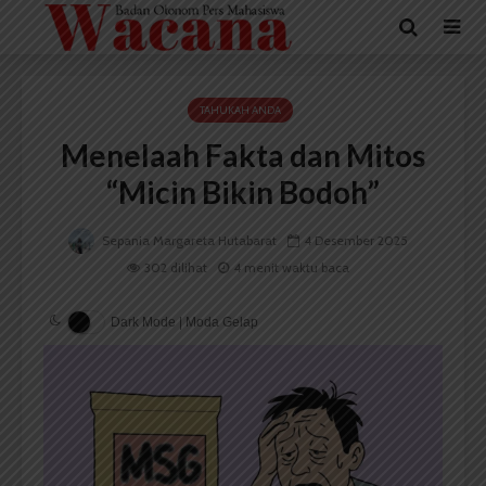
TAHUKAH ANDA
Menelaah Fakta dan Mitos
“Micin Bikin Bodoh”
Sepania Margareta Hutabarat
4 Desember 2025
302 dilihat
4 menit waktu baca
Dark Mode | Moda Gelap