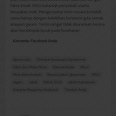
fakta ilmiah. MSG bukanlah penyebab utama
kerusakan otak. Mengonsumsi micin secara berlebih,
sama halnya dengan kelebihan konsumsi gula, lemak,
ataupun garam. Tentu sangat tidak disarankan karena
akan berdampak buruk pada kesehatan.
Komentar Facebook Anda
Ajinomoto
Chinese Restaurant Syndrome
Fakta dan Mitos Micin
Kikunae Ikeda
Micin
Micin bikin bodoh
Monosodium glutamate
MSG
ragam
rubrik
Rubrik 2025
rubrik mahasiswa
Sepania Margareta Hutabarat
Tahukah Anda