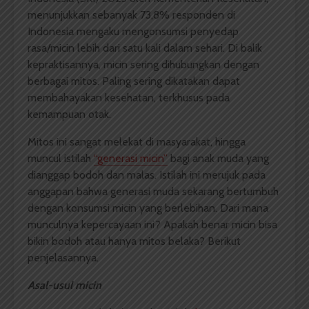
menunjukkan sebanyak 73,8% responden di
Indonesia mengaku mengonsumsi penyedap
rasa/micin lebih dari satu kali dalam sehari. Di balik
kepraktisannya, micin sering dihubungkan dengan
berbagai mitos. Paling sering dikatakan dapat
membahayakan kesehatan, terkhusus pada
kemampuan otak.
Mitos ini sangat melekat di masyarakat, hingga
muncul istilah
“generasi micin”
bagi anak muda yang
dianggap bodoh dan malas. Istilah ini merujuk pada
anggapan bahwa generasi muda sekarang bertumbuh
dengan konsumsi micin yang berlebihan. Dari mana
munculnya kepercayaan ini? Apakah benar micin bisa
bikin bodoh atau hanya mitos belaka? Berikut
penjelasannya.
Asal-usul micin