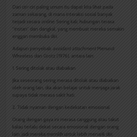
Dari ciri-ciri paling umum itu dapat kita lihat pada
zaman sekarang, di mana interaksi sosial banyak
terjadi secara
online
. Sering kali, hubungan terasa
“instan” dan dangkal, yang membuat mereka semakin
enggan membuka diri.
Adapun penyebab
avoidant attachment
Menurut
Wheeless dan Grotz (1976), antara lain:
1. Sering ditolak atau diabaikan
Jika seseorang sering merasa ditolak atau diabaikan
oleh orang lain, dia akan belajar untuk menjaga jarak
supaya tidak merasa sakit hati.
2. Tidak nyaman dengan kedekatan emosional
Orang dengan gaya ini merasa canggung atau takut
kalau terlalu dekat secara emosional dengan orang
lain, jadi mereka memilih untuk lebih menarik diri.