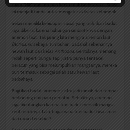
suara “klik” dan letupan kecil untuk berinteraksi. Suara
ini menjadi tanda untuk mengatur aktivitas kelompok.
Selain memiliki kehidupan sosial yang unik, ikan badut
juga dikenal karena hubungan simbiotiknya dengan
anemon laut. Tak jarang kita mengira anemon laut
(Actiniaria)
sebagai tumbuhan, padahal sebenarnya
hewan laut dari kelas
Anthozoa
. Bentuknya memang
indah seperti bunga, tapi justru punya tentakel
beracun yang bisa melumpuhkan mangsanya. Mereka
pun termasuk sebagai salah satu hewan laut
berbahaya.
Bagi ikan badut, anemon justru jadi rumah dan tempat
berlindung dari para predator. Sebaliknya, anemon
juga diuntungkan karena ikan badut menarik mangsa
kecil untuknya. Lalu, bagaimana ikan badut bisa aman
dari racun tersebut?