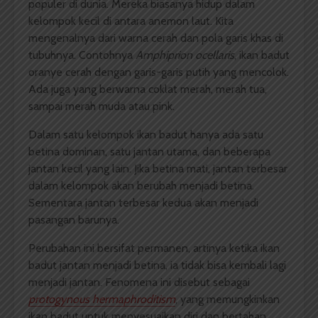
populer di dunia. Mereka biasanya hidup dalam
kelompok kecil di antara anemon laut. Kita
mengenalnya dari warna cerah dan pola garis khas di
tubuhnya. Contohnya
Amphiprion ocellaris
, ikan badut
oranye cerah dengan garis-garis putih yang mencolok.
Ada juga yang berwarna coklat merah, merah tua,
sampai merah muda atau pink.
Dalam satu kelompok ikan badut hanya ada satu
betina dominan, satu jantan utama, dan beberapa
jantan kecil yang lain. Jika betina mati, jantan terbesar
dalam kelompok akan berubah menjadi betina.
Sementara jantan terbesar kedua akan menjadi
pasangan barunya.
Perubahan ini bersifat permanen, artinya ketika ikan
badut jantan menjadi betina, ia tidak bisa kembali lagi
menjadi jantan. Fenomena ini disebut sebagai
protogynous hermaphroditism
, yang memungkinkan
ikan badut untuk menyesuaikan diri dan bertahan