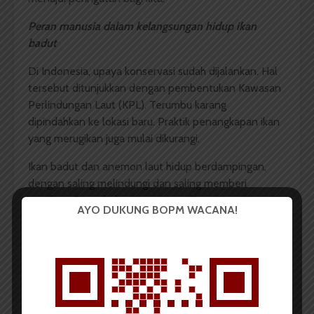
Peran manusia dalam kelangsungan hidup ikan
badut
Di Indonesia, upaya konservasi sudah dijalankan. Hal
tersebut ditunjukkan dengan pembentukan Kawasan
Perlindungan Laut (KPL). Terumbu karang
dipindahkan ke lokasi baru. Praktik penangkapan ikan
yang merugikan juga mulai dikurangi.
Ikan badut dan anemon laut hidup berdampingan,
dengan saling melindungi dan saling memberi
manfaat. Suatu hubungan yang saling
AYO DUKUNG BOPM WACANA!
menguntungkan, seperti seharusnya manusia dengan
alam, bukan? Tetapi dengan laju kerusakan ekosistem
laut seperti ini, sudah sepatutnya kita ikut
bertanggung jawab menjaga kelestarian laut.
Kita bisa mulai dengan tidak membuang sampah
plastik sembarangan ke laut, tidak membeli ikan hias