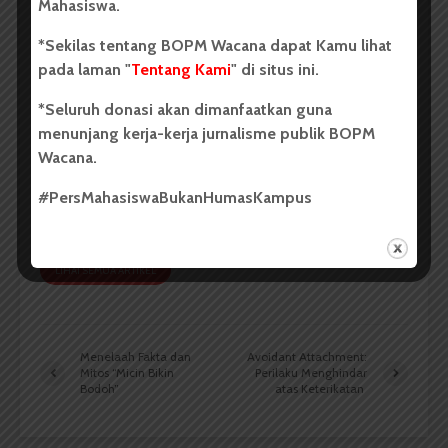
Mahasiswa.
*Sekilas tentang BOPM Wacana dapat Kamu lihat
pada laman "
Tentang Kami
" di situs ini.
*Seluruh donasi akan dimanfaatkan guna
Imelda Sari Manalu
menunjang kerja-kerja jurnalisme publik BOPM
Wacana.
Penulis adalah Mahasiswa Sastra Inggris FIB USU
Stambuk 2023. Saat ini Imelda menjabat sebagai
#PersMahasiswaBukanHumasKampus
Redaktur Foto BOPM Wacana.
LIHAT SEMUA ARTIKEL
Menelaah Fakta dan
Avoidant Attachment:
Mitos “Micin Bikin
Perilaku Menghindar
Bodoh”
atas Keterikatan