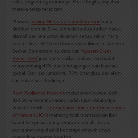
telur, tergantung ukurannya. Meski begitu, populasi
mereka tetap terancam.
Menurut
Saving Nemo Conservation Fund
yang
didirikan oleh da Silva, lebih dari satu juta ikan badut
diambil dari laut untuk akuarium setiap tahun. Yang
mana sekitar 400 ribu diantaranya dikirim ke Amerika
Serikat. Sementara itu, data dari
Yayasan Great
Barrier Reef
juga menunjukkan bahwa ikan badut
menyumbang 43% dari perdagangan ikan hias laut
global. Dan dari jumlah itu, 75% ditangkap dari alam
liar, bukan hasil budidaya.
Reef Resilience Network
melaporkan bahwa lebih
dari 50% terumbu karang sudah rusak dalam tiga
dekade terakhir.
International Union for Conservation
of Nature (IUCN)
memang tidak memasukkan ikan
badut ke spesies yang terancam punah. Tetapi
penurunan populasi di beberapa wilayah tetap
menajdi peringatan bagi kita.