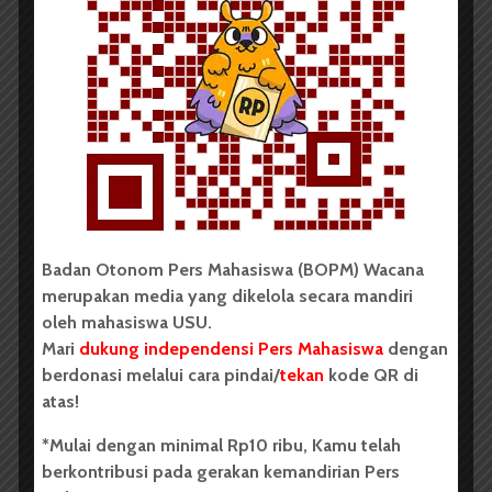
hasil tangkapan liar, dan yang utama yaitu mendukung
upaya konservasi laut itu sendiri. Tentunya, satu
langkah kecil dari kita dapat memberi dampak besar
bagi laut dan makhluk yang hidup di dalamnya.
Termasuk ikan badut yang bergantung pada
keseimbangan ekosistemnya.
Komentar Facebook Anda
Badan Otonom Pers Mahasiswa (BOPM) Wacana
Anemon laut
Ekosistem laut
Finding Nemo
merupakan media yang dikelola secara mandiri
Hewan laut
Ikan Badut
Ikan hias
oleh mahasiswa USU.
Imelda Sari Manalu
Kehidupan laut
Mari
dukung independensi Pers Mahasiswa
dengan
berdonasi melalui cara pindai/
tekan
kode QR di
Konservasi alam
ragam
Tahukah Anda
atas!
Terumbu karang
*Mulai dengan minimal Rp10 ribu, Kamu telah
berkontribusi pada gerakan kemandirian Pers