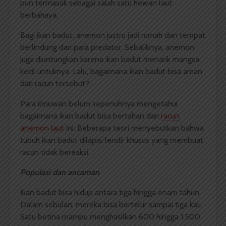
pun termasuk sebagai salah satu hewan laut
berbahaya.
Bagi ikan badut, anemon justru jadi rumah dan tempat
berlindung dari para predator. Sebaliknya, anemon
juga diuntungkan karena ikan badut menarik mangsa
kecil untuknya. Lalu, bagaimana ikan badut bisa aman
dari racun tersebut?
Para ilmuwan belum sepenuhnya mengetahui
bagaimana ikan badut bisa bertahan dari
racun
anemon laut
ini. Beberapa teori menyebutkan bahwa
tubuh ikan badut dilapisi lendir khusus yang membuat
racun tidak bereaksi.
Populasi dan ancaman
Ikan badut bisa hidup antara tiga hingga enam tahun.
Dalam sebulan, mereka bisa bertelur sampai tiga kali.
Satu betina mampu menghasilkan 600 hingga 1.500