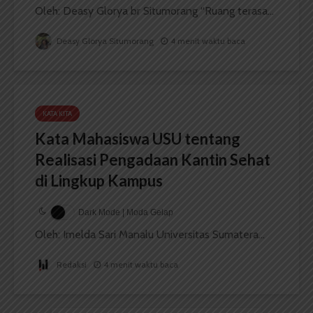
Oleh: Deasy Glorya br Situmorang “Ruang terasa...
Deasy Glorya Situmorang
4 menit waktu baca
KATA KITA
Kata Mahasiswa USU tentang
Realisasi Pengadaan Kantin Sehat
di Lingkup Kampus
Dark Mode | Moda Gelap
Oleh: Imelda Sari Manalu Universitas Sumatera...
Redaksi
4 menit waktu baca