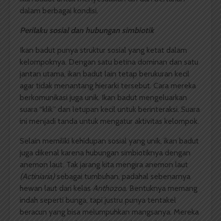
dalam berbagai kondisi.
Perilaku sosial dan hubungan simbiotik
Ikan badut punya struktur sosial yang ketat dalam
kelompoknya. Dengan satu betina dominan dan satu
jantan utama, ikan badut lain tetap berukuran kecil
agar tidak menantang hierarki tersebut. Cara mereka
berkomunikasi juga unik. Ikan badut mengeluarkan
suara “klik” dan letupan kecil untuk berinteraksi. Suara
ini menjadi tanda untuk mengatur aktivitas kelompok.
Selain memiliki kehidupan sosial yang unik, ikan badut
juga dikenal karena hubungan simbiotiknya dengan
anemon laut. Tak jarang kita mengira anemon laut
(Actiniaria)
sebagai tumbuhan, padahal sebenarnya
hewan laut dari kelas
Anthozoa
. Bentuknya memang
indah seperti bunga, tapi justru punya tentakel
beracun yang bisa melumpuhkan mangsanya. Mereka