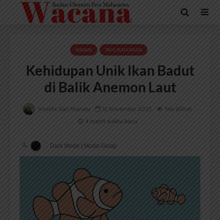
RAGAM
TAHUKAH ANDA
Kehidupan Unik Ikan Badut
di Balik Anemon Laut
Imelda Sari Manalu
12 November 2025
566 dilihat
4 menit waktu baca
Dark Mode | Moda Gelap