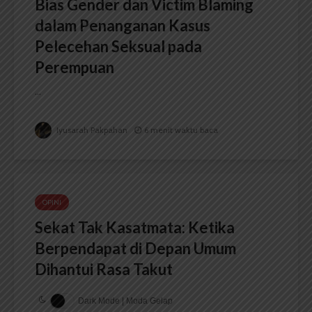
Bias Gender dan Victim Blaming
dalam Penanganan Kasus
Pelecehan Seksual pada
Perempuan
...
Iyusarah Pakpahan
6 menit waktu baca
OPINI
Sekat Tak Kasatmata: Ketika
Berpendapat di Depan Umum
Dihantui Rasa Takut
Dark Mode | Moda Gelap