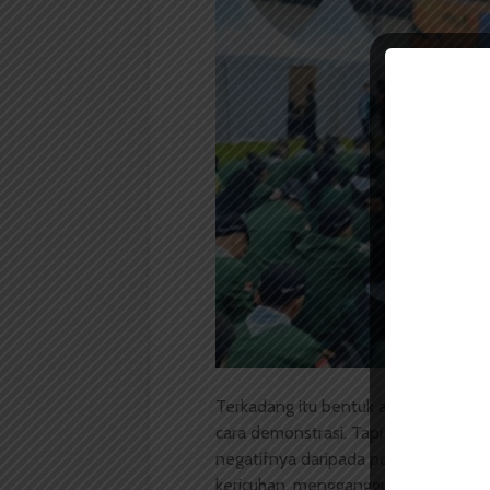
Terkadang itu bentuk aspirasi maha
cara demonstrasi. Tapi menurut saya 
negatifnya daripada positifnya. Sec
kericuhan, mengganggu ketenangan, 