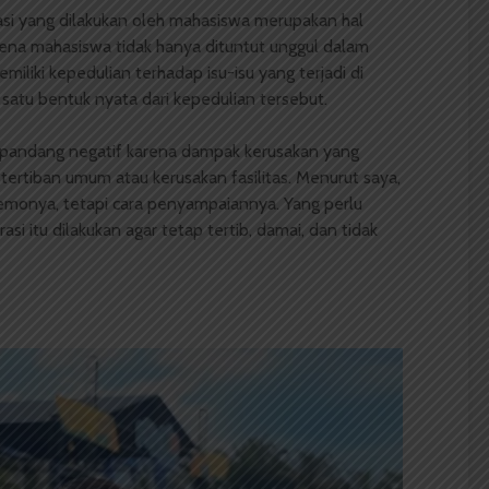
asi yang dilakukan oleh mahasiswa merupakan hal
rena mahasiswa tidak hanya dituntut unggul dalam
miliki kepedulian terhadap isu-isu yang terjadi di
 satu bentuk nyata dari kepedulian tersebut.
dipandang negatif karena dampak kerusakan yang
tertiban umum atau kerusakan fasilitas. Menurut saya,
monya, tetapi cara penyampaiannya. Yang perlu
i itu dilakukan agar tetap tertib, damai, dan tidak