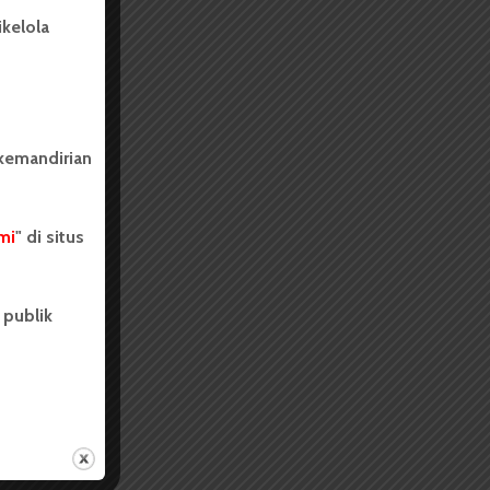
kelola
 kemandirian
mi
" di situs
 publik