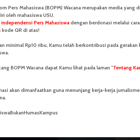
disampaikan tidak sampai kepada orang yang dituju.
om Pers Mahasiswa (BOPM) Wacana merupakan media yang di
iri oleh mahasiswa USU.
2022
 independensi Pers Mahasiswa
dengan berdonasi melalui cara
n
kode QR di atas!
an minimal Rp10 ribu, Kamu telah berkontribusi pada gerakan
swa.
ntang BOPM Wacana dapat Kamu lihat pada laman "
Tentang Ka
nasi akan dimanfaatkan guna menunjang kerja-kerja jurnalisme
na.
siswaBukanHumasKampus