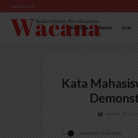
7 Agustus 2026
Beranda
Berita
Esai
Kata Mahasis
Demonst
Redaksi
13 Jun
Dark Mode | Moda Gelap