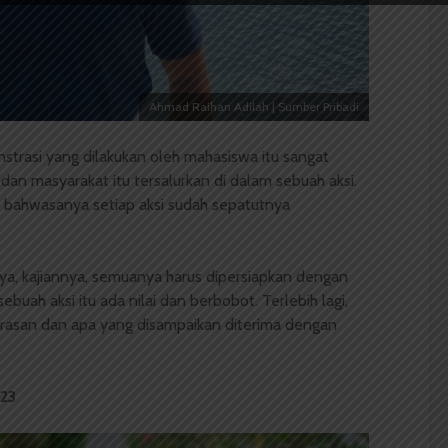
Ahmad Raihan Adilah | Sumber Pribadi
trasi yang dilakukan oleh mahasiswa itu sangat
dan masyarakat itu tersalurkan di dalam sebuah aksi.
h bahwasanya setiap aksi sudah sepatutnya
nya, kajiannya, semuanya harus dipersiapkan dengan
uah aksi itu ada nilai dan berbobot. Terlebih lagi,
kerasan dan apa yang disampaikan diterima dengan
023