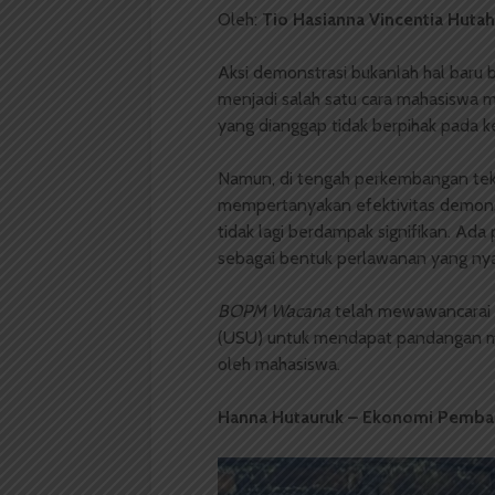
Oleh:
Tio Hasianna Vincentia Huta
Aksi demonstrasi bukanlah hal baru 
menjadi salah satu cara mahasiswa m
yang dianggap tidak berpihak pada k
Namun, di tengah perkembangan tekn
mempertanyakan efektivitas demonst
tidak lagi berdampak signifikan. Ad
sebagai bentuk perlawanan yang nya
BOPM Wacana
telah mewawancarai 
(USU) untuk mendapat pandangan me
oleh mahasiswa.
Hanna Hutauruk – Ekonomi Pemba