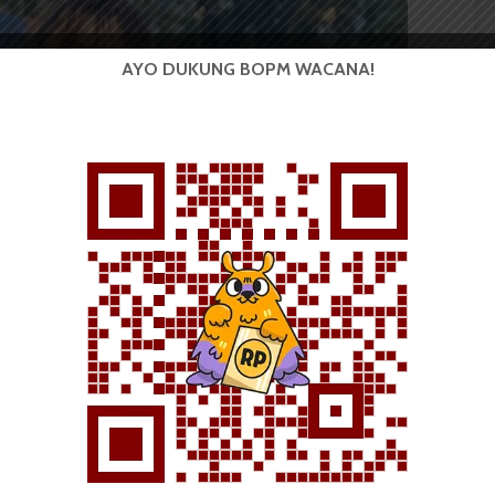
AYO DUKUNG BOPM WACANA!
Vannya Samosir | Sumber Pribadi
siswa yang sudah menumpuk, lalu dikeluarkan dengan
sendiri, demo itu kurang efektif karena lebih banyak
ara negatifnya merusak lingkungan, membuat
merusak reputasi orang yang demo, dan yang paling