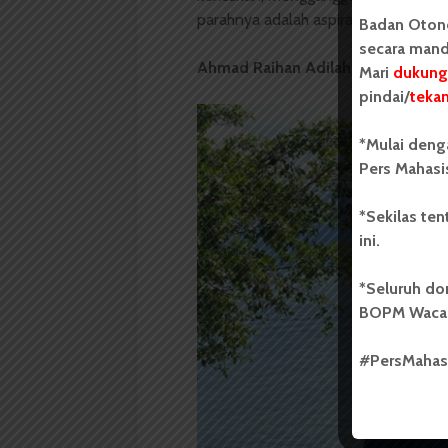
parahnya adalah aspirasi yang ingin 
Badan Oton
secara mand
Ahmad Raihan Adilah – Psikologi 
Mari
dukung
pindai/
teka
*Mulai deng
Pers Mahasi
*Sekilas te
ini.
*Seluruh do
BOPM Waca
#PersMaha