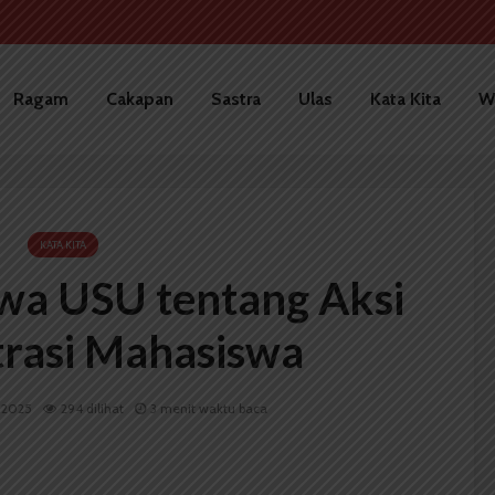
Ragam
Cakapan
Sastra
Ulas
Kata Kita
W
KATA KITA
wa USU tentang Aksi
rasi Mahasiswa
i 2025
294 dilihat
3 menit waktu baca