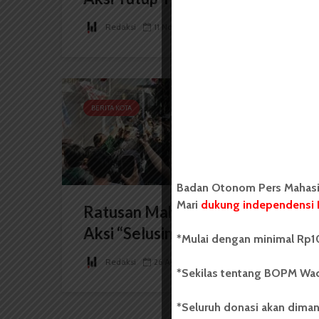
Redaksi
11 November 2025
2 menit waktu baca
BERITA KOTA
Badan Otonom Pers Mahasis
Mari
dukung independensi 
Ratusan Mahasiswa USU Gelar
Aksi “Selusin Tuntutan...
*Mulai dengan minimal Rp10
Redaksi
26 Agustus 2025
1 menit waktu baca
*Sekilas tentang BOPM Wac
*Seluruh donasi akan diman