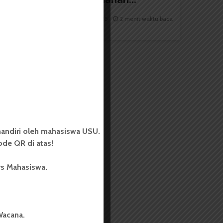
Redaksi
1 September 2025
2 menit waktu baca
andiri oleh mahasiswa USU.
de QR di atas!
rs Mahasiswa.
Wacana.