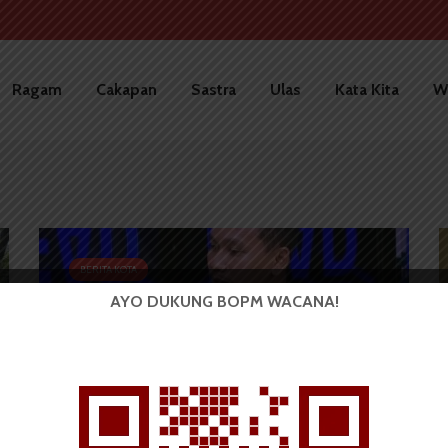
Ragam
Cakapan
Sastra
Ulas
Kata Kita
W
BERITA KOTA
AYO DUKUNG BOPM WACANA!
Korpus BEM SI: Mahasiswa
Bukan Dalang Kerusuhan...