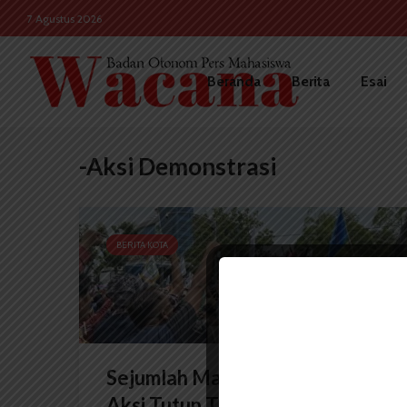
7 Agustus 2026
Beranda
Berita
Esai
-Aksi Demonstrasi
BERITA KOTA
Sejumlah Masyarakat Lakukan
Aksi Tutup TPL di Kantor...