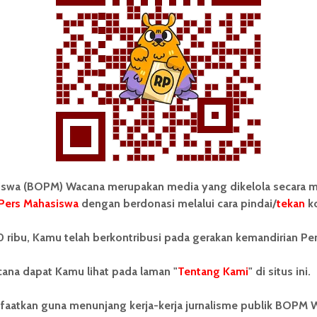
Redaksi
6 September 2025
2 menit waktu baca
KATA KITA
wa (BOPM) Wacana merupakan media yang dikelola secara m
Pers Mahasiswa
dengan berdonasi melalui cara pindai/
tekan
ko
Kata Mahasiswa USU tentang
Aksi Demonstrasi Mahasiswa
 ribu, Kamu telah berkontribusi pada gerakan kemandirian Pe
Redaksi
13 Juni 2025
3 menit waktu baca
ana dapat Kamu lihat pada laman "
Tentang Kami
" di situs ini.
faatkan guna menunjang kerja-kerja jurnalisme publik BOPM 