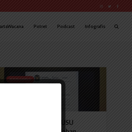
artaWacana
Potret
Podcast
Infografis
BERITA KAMPUS
Marak Aksi Demo, USU
Berlakukan Perkuliahan...